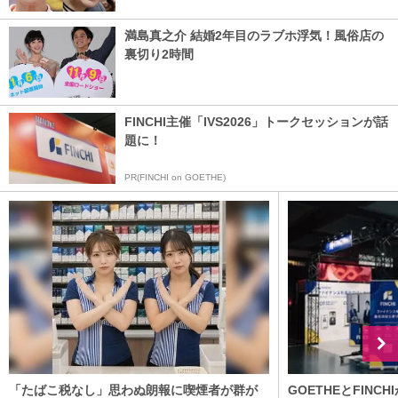
満島真之介 結婚2年目のラブホ浮気！風俗店の
裏切り2時間
FINCHI主催「IVS2026」トークセッションが話
題に！
PR(FINCHI on GOETHE)
「たばこ税なし」思わぬ朗報に喫煙者が群が
GOETHEとFIN