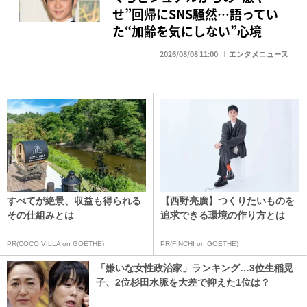
せ”回帰にSNS騒然…語ってい
た“加齢を気にしない”心境
2026/08/08 11:00
エンタメニュース
すべてが絶景、収益も得られる
【西野亮廣】つくりたいものを
その仕組みとは
追求できる環境の作り方とは
PR(COCO VILLA on GOETHE)
PR(FINCHI on GOETHE)
「嫌いな女性政治家」ランキング…3位生稲晃
子、2位杉田水脈を大差で抑えた1位は？