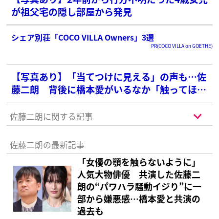
が祖父宅の隠し部屋から発見
シェア別荘「COCO VILLA Owners」3選
PR(COCO VILLA on GOETHE)
【写真あり】「当てつけに見える」の声も…佐
藤二朗 背後に橋本愛がいるなか「触ってほし
い」と共演俳優に呼びかけ…賛否呼ぶハラスメ
ント騒動後の“現場動画”
佐藤二朗に関する記事
佐藤二朗の最新記事
「女優の顎を触らないように」
人気大物俳優 共演した佐藤二
朗の“パワハラ騒動イジり”に一
部から嫌悪感…橋本愛と共演の
過去も