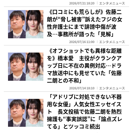
2026/07/21 18:20
エンタメニュース
《口コミにも荒らしが》佐藤二
朗が“脅し被害”訴えたフジの女
性弁護士にまで誹謗中傷が波
及…事務所が語った「見解」
2026/07/16 11:00
エンタメニュース
《オフショットでも異様な距離
を》橋本愛 主役がクランクア
ップ日に不在の異例対応…ドラ
マ放送中にも見せていた「佐藤
二朗との不和」
2026/07/14 18:10
エンタメニュース
「アドリブに対処できない不器
用な女優」人気女性エッセイス
ト 長文投稿で佐藤二朗を熱烈
擁護も“事実誤認”に「論点ズレ
てる」とツッコミ続出