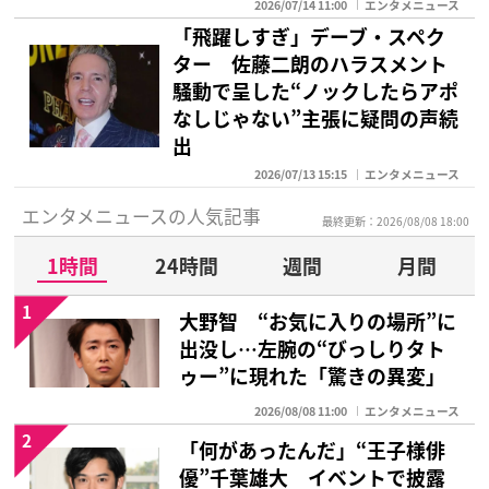
2026/07/14 11:00
エンタメニュース
「飛躍しすぎ」デーブ・スペク
ター 佐藤二朗のハラスメント
騒動で呈した“ノックしたらアポ
なしじゃない”主張に疑問の声続
出
2026/07/13 15:15
エンタメニュース
エンタメニュースの人気記事
最終更新：2026/08/08 18:00
1時間
24時間
週間
月間
1
大野智 “お気に入りの場所”に
出没し…左腕の“びっしりタト
ゥー”に現れた「驚きの異変」
2026/08/08 11:00
エンタメニュース
2
「何があったんだ」“王子様俳
優”千葉雄大 イベントで披露