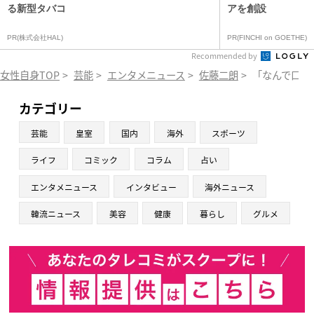
る新型タバコ
アを創設
PR(株式会社HAL)
PR(FINCHI on GOETHE)
Recommended by
女性自身TOP
>
芸能
>
エンタメニュース
>
佐藤二朗
>
「なんで口外
カテゴリー
芸能
皇室
国内
海外
スポーツ
ライフ
コミック
コラム
占い
エンタメニュース
インタビュー
海外ニュース
韓流ニュース
美容
健康
暮らし
グルメ