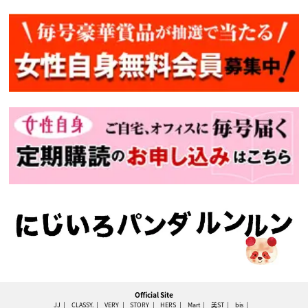
Official Site
JJ
CLASSY.
VERY
STORY
HERS
Mart
美ST
bis