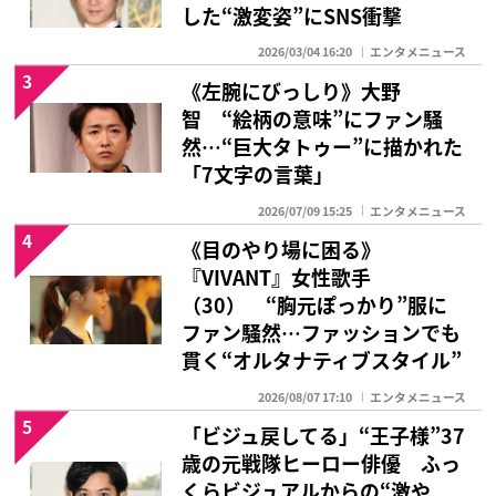
した“激変姿”にSNS衝撃
2026/03/04 16:20
エンタメニュース
3
《左腕にびっしり》大野
智 “絵柄の意味”にファン騒
然…“巨大タトゥー”に描かれた
「7文字の言葉」
2026/07/09 15:25
エンタメニュース
4
《目のやり場に困る》
『VIVANT』女性歌手
（30） “胸元ぽっかり”服に
ファン騒然…ファッションでも
貫く“オルタナティブスタイル”
2026/08/07 17:10
エンタメニュース
5
「ビジュ戻してる」“王子様”37
歳の元戦隊ヒーロー俳優 ふっ
くらビジュアルからの“激や