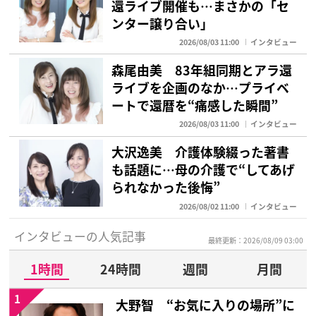
還ライブ開催も…まさかの「セ
ンター譲り合い」
2026/08/03 11:00
インタビュー
森尾由美 83年組同期とアラ還
ライブを企画のなか…プライベ
ートで還暦を“痛感した瞬間”
2026/08/03 11:00
インタビュー
大沢逸美 介護体験綴った著書
も話題に…母の介護で“してあげ
られなかった後悔”
2026/08/02 11:00
インタビュー
インタビューの人気記事
最終更新：2026/08/09 03:00
1時間
24時間
週間
月間
1
大野智 “お気に入りの場所”に