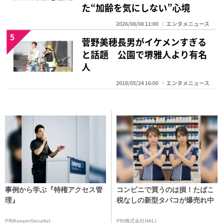
た“加齢を気にしない”心境
2026/08/08 11:00
エンタメニュース
5
菅野美穂長男がイケメンすぎる
と話題 公園で堺雅人より有名
人
2018/05/24 16:00
エンタメニュース
事例から学ぶ『特権アクセス管
コンビニで買うのは損！たばこ
理』
税なしの新型タバコが爆売れ中
PR(KeeperSecurity)
PR(株式会社HAL)