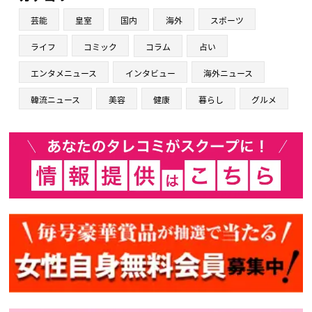
芸能
皇室
国内
海外
スポーツ
ライフ
コミック
コラム
占い
エンタメニュース
インタビュー
海外ニュース
韓流ニュース
美容
健康
暮らし
グルメ