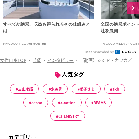
すべてが絶景、収益も得られるその仕組みと
全国の絶景ポイン
は
荘を展開
PR(COCO VILLA on GOETHE)
PR(COCO VILLA on GOET
Recommended by
女性自身TOP
>
芸能
>
インタビュー
>
【動画】シシド・カフカ／インタビュー I
人気タグ
三山凌輝
水谷豊
愛子さま
akb
aespa
a-nation
BEAMS
CHEMISTRY
カテゴリー