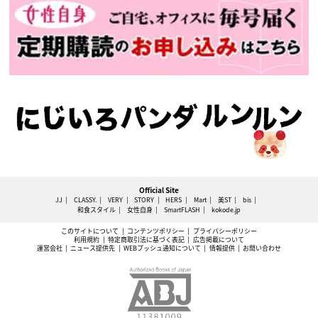
Official Site
JJ
CLASSY.
VERY
STORY
HERS
Mart
美ST
bis
和食スタイル
女性自身
SmartFLASH
kokode.jp
このサイトについて
コンテンツポリシー
プライバシーポリシー
利用規約
特定商取引法に基づく表記
広告掲載について
運営会社
ニュース提供先
WEBプッシュ通知について
情報提供
お問い合わせ