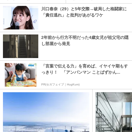
川口春奈（29）と5年交際→破局した格闘家に
「責任逃れ」と批判があがるワケ
2年前から行方不明だった4歳女児が祖父宅の隠
し部屋から発見
「言葉で伝える力」を育めば、イヤイヤ期もす
っきり！ 「アンパンマン ことばずかん...
PR(セガフェイブ｜HugKum)