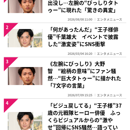
出没し…左腕の“びっしりタト
ゥー”に現れた「驚きの異変」
2026/08/08 11:00
エンタメニュース
2
「何があったんだ」“王子様俳
優”千葉雄大 イベントで披露
した“激変姿”にSNS衝撃
2026/03/04 16:20
エンタメニュース
3
《左腕にびっしり》大野
智 “絵柄の意味”にファン騒
然…“巨大タトゥー”に描かれた
「7文字の言葉」
2026/07/09 15:25
エンタメニュース
4
「ビジュ戻してる」“王子様”37
歳の元戦隊ヒーロー俳優 ふっ
くらビジュアルからの“激や
せ”回帰にSNS騒然…語ってい