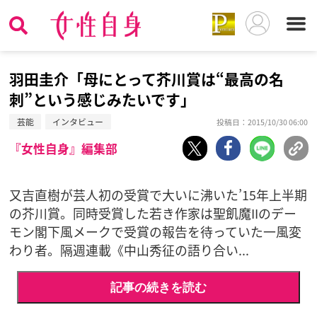
羽田圭介「母にとって芥川賞は“最高の名
刺”という感じみたいです」
芸能
インタビュー
投稿日：2015/10/30 06:00
『女性自身』編集部
又吉直樹が芸人初の受賞で大いに沸いた’15年上半期
の芥川賞。同時受賞した若き作家は聖飢魔IIのデー
モン閣下風メークで受賞の報告を待っていた一風変
わり者。隔週連載《中山秀征の語り合い...
記事の続きを読む