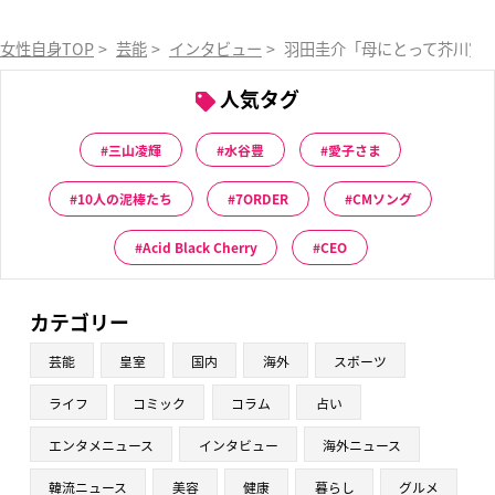
女性自身TOP
>
芸能
>
インタビュー
>
羽田圭介「母にとって芥川賞は
人気タグ
三山凌輝
水谷豊
愛子さま
10人の泥棒たち
7ORDER
CMソング
Acid Black Cherry
CEO
カテゴリー
芸能
皇室
国内
海外
スポーツ
ライフ
コミック
コラム
占い
エンタメニュース
インタビュー
海外ニュース
韓流ニュース
美容
健康
暮らし
グルメ