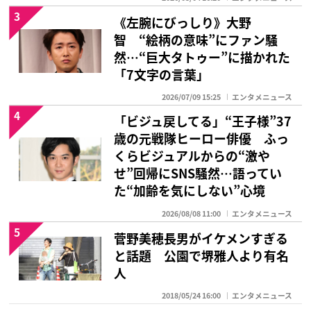
3
《左腕にびっしり》大野
智 “絵柄の意味”にファン騒
然…“巨大タトゥー”に描かれた
「7文字の言葉」
2026/07/09 15:25
エンタメニュース
4
「ビジュ戻してる」“王子様”37
歳の元戦隊ヒーロー俳優 ふっ
くらビジュアルからの“激や
せ”回帰にSNS騒然…語ってい
た“加齢を気にしない”心境
2026/08/08 11:00
エンタメニュース
5
菅野美穂長男がイケメンすぎる
と話題 公園で堺雅人より有名
人
2018/05/24 16:00
エンタメニュース