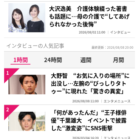
大沢逸美 介護体験綴った著書
も話題に…母の介護で“してあげ
られなかった後悔”
2026/08/02 11:00
インタビュー
インタビューの人気記事
最終更新：2026/08/08 20:00
1時間
24時間
週間
月間
1
大野智 “お気に入りの場所”に
出没し…左腕の“びっしりタト
ゥー”に現れた「驚きの異変」
2026/08/08 11:00
エンタメニュース
2
「何があったんだ」“王子様俳
優”千葉雄大 イベントで披露
した“激変姿”にSNS衝撃
2026/03/04 16:20
エンタメニュース