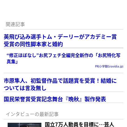
関連記事
英飛び込み選手トム・デーリーがアカデミー賞
受賞の同性脚本家と婚約
“修正ほぼなし”お尻フェチ全編完全新作の「お尻特化写
真集」
PR(小学館Gravidia.jp)
市原隼人、初監督作品で話題賞を受賞！結婚に
ついては言及無し
国民栄誉賞受賞記念舞台『晩秋』製作発表
インタビューの最新記事
国立7万人動員を目標に…芸人