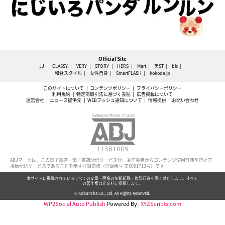
Official Site
JJ
CLASSY.
VERY
STORY
HERS
Mart
美ST
bis
和食スタイル
女性自身
SmartFLASH
kokode.jp
このサイトについて
コンテンツポリシー
プライバシーポリシー
利用規約
特定商取引法に基づく表記
広告掲載について
運営会社
ニュース提供先
WEBプッシュ通知について
情報提供
お問い合わせ
ABJマークは、この電子書店・電子書籍配信サービスが、著作権者からコンテンツ使用許諾を得た正
規版配信サービスであることを示す登録商標（登録番号 第6091713号）です。
本サイトに掲載されているすべての文章・画像の無断転載・複製行為を固く禁止します。すべて
の著作権は光文社に帰属します。
© Kobunsha Co., Ltd. All Rights Reserved.
WP2Social Auto Publish
Powered By :
XYZScripts.com