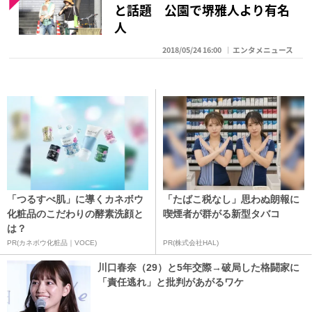
と話題 公園で堺雅人より有名
人
2018/05/24 16:00
エンタメニュース
「つるすべ肌」に導くカネボウ
「たばこ税なし」思わぬ朗報に
化粧品のこだわりの酵素洗顔と
喫煙者が群がる新型タバコ
は？
PR(カネボウ化粧品｜VOCE)
PR(株式会社HAL)
川口春奈（29）と5年交際→破局した格闘家に
「責任逃れ」と批判があがるワケ