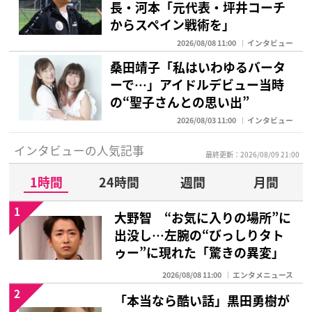
長・河本「元代表・坪井コーチ
からスペイン戦術を」
2026/08/08 11:00
インタビュー
桑田靖子「私はいわゆるバータ
ーで…」アイドルデビュー当時
の“聖子さんとの思い出”
2026/08/03 11:00
インタビュー
インタビューの人気記事
最終更新：2026/08/09 21:00
1時間
24時間
週間
月間
1
大野智 “お気に入りの場所”に
出没し…左腕の“びっしりタト
ゥー”に現れた「驚きの異変」
2026/08/08 11:00
エンタメニュース
2
「本当なら酷い話」黒田勇樹が