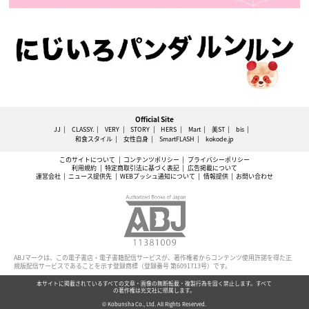
Official Site
JJ
CLASSY.
VERY
STORY
HERS
Mart
美ST
bis
和食スタイル
女性自身
SmartFLASH
kokode.jp
このサイトについて
コンテンツポリシー
プライバシーポリシー
利用規約
特定商取引法に基づく表記
広告掲載について
運営会社
ニュース提供先
WEBプッシュ通知について
情報提供
お問い合わせ
ABJマークは、この電子書店・電子書籍配信サービスが、著作権者からコンテンツ使用許諾を得た正
規版配信サービスであることを示す登録商標（登録番号 第6091713号）です。
本サイトに掲載されているすべての文章・画像の無断転載・複製行為を固く禁止します。すべて
の著作権は光文社に帰属します。
© Kobunsha Co., Ltd. All Rights Reserved.