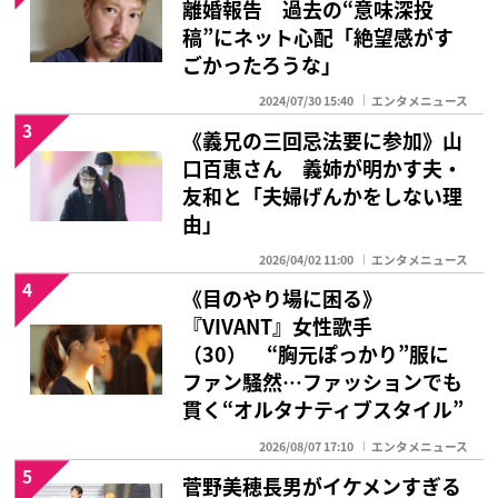
離婚報告 過去の“意味深投
稿”にネット心配「絶望感がす
ごかったろうな」
2024/07/30 15:40
エンタメニュース
3
《義兄の三回忌法要に参加》山
口百恵さん 義姉が明かす夫・
友和と「夫婦げんかをしない理
由」
2026/04/02 11:00
エンタメニュース
4
《目のやり場に困る》
『VIVANT』女性歌手
（30） “胸元ぽっかり”服に
ファン騒然…ファッションでも
貫く“オルタナティブスタイル”
2026/08/07 17:10
エンタメニュース
5
菅野美穂長男がイケメンすぎる