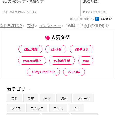
saiの毛穴ケア・角質ケア
あなたに。
PR(カネボウ化粧品｜VOCE)
PR(アイリスプラザ)
Recommended by
女性自身TOP
>
芸能
>
インタビュー
>
16年注目！劇団EXILE町田
人気タグ
三山凌輝
水谷豊
愛子さま
ANZEN漫才
2拠点生活
au
Boys Republic
2023年
カテゴリー
芸能
皇室
国内
海外
スポーツ
ライフ
コミック
コラム
占い