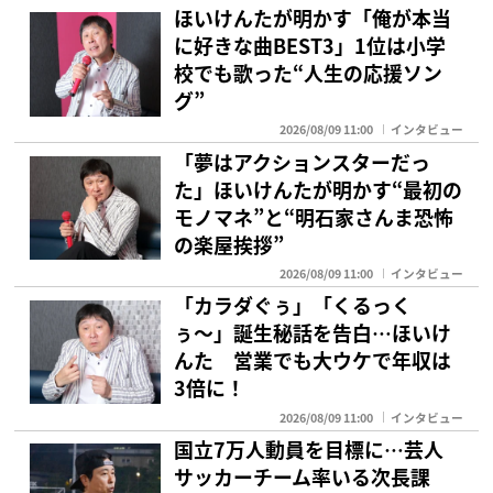
ほいけんたが明かす「俺が本当
に好きな曲BEST3」1位は小学
校でも歌った“人生の応援ソン
グ”
2026/08/09 11:00
インタビュー
「夢はアクションスターだっ
た」ほいけんたが明かす“最初の
モノマネ”と“明石家さんま恐怖
の楽屋挨拶”
2026/08/09 11:00
インタビュー
「カラダぐぅ」「くるっく
ぅ〜」誕生秘話を告白…ほいけ
んた 営業でも大ウケで年収は
3倍に！
2026/08/09 11:00
インタビュー
国立7万人動員を目標に…芸人
サッカーチーム率いる次長課