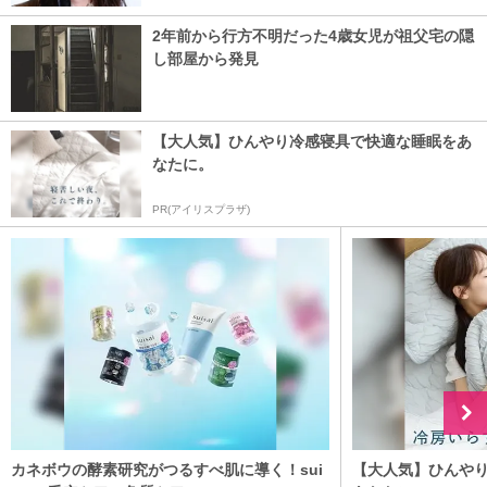
2年前から行方不明だった4歳女児が祖父宅の隠
し部屋から発見
【大人気】ひんやり冷感寝具で快適な睡眠をあ
なたに。
PR(アイリスプラザ)
カネボウの酵素研究がつるすべ肌に導く！sui
【大人気】ひんや