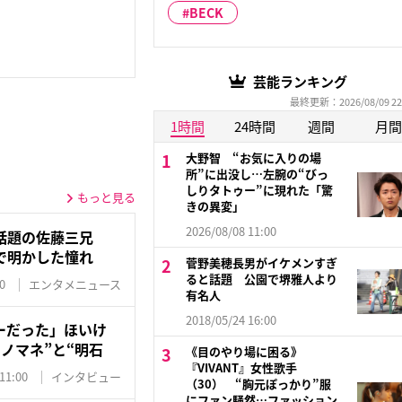
BECK
芸能ランキング
最終更新：2026/08/09 22
1時間
24時間
週間
月間
大野智 “お気に入りの場
所”に出没し…左腕の“びっ
しりタトゥー”に現れた「驚
もっと見る
きの異変」
2026/08/08 11:00
話題の佐藤三兄
で明かした憧れ
菅野美穂長男がイケメンすぎ
ると話題 公園で堺雅人より
0
エンタメニュース
有名人
2018/05/24 16:00
ーだった」ほいけ
ノマネ”と“明石
《目のやり場に困る》
『VIVANT』女性歌手
11:00
インタビュー
（30） “胸元ぽっかり”服
にファン騒然…ファッション