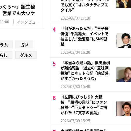
でも貫く“オルタナティブス
っくぅ〜」誕生秘
タイル”
 営業でも大ウケ
2026/08/07 17:10
11:00
インタビュー
「何があったんだ」“王子様
俳優”千葉雄大 イベントで
披露した“激変姿”にSNS衝
撃
ラム
占い
2026/03/04 16:20
らし
グルメ
「本当なら酷い話」黒田勇樹
が離婚報告 過去の“意味深
投稿”にネット心配「絶望感
がすごかったろうな」
2024/07/30 15:40
《左腕にびっしり》大野
智 “絵柄の意味”にファン
騒然…“巨大タトゥー”に描
かれた「7文字の言葉」
2026/07/09 15:25
小川雅代明かす“毒母”から