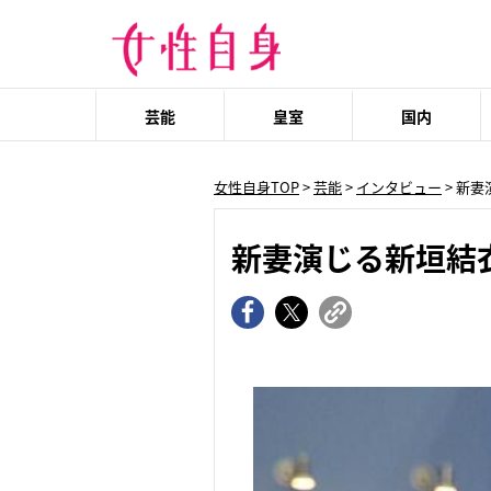
芸能
皇室
国内
女性自身TOP
>
芸能
>
インタビュー
> 新
新妻演じる新垣結