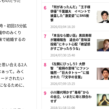
なものだった
「何があったんだ」“王子様
俳優”千葉雄大 イベントで
披露した“激変姿”にSNS衝
撃
時・初回15分拡
2026/03/04 16:20
職中のみくり
「本当なら酷い話」黒田勇樹
味で結婚するの
が離婚報告 過去の“意味深
投稿”にネット心配「絶望感
がすごかったろうな」
2024/07/30 15:40
《左腕にびっしり》大野
を思い合える2人
智 “絵柄の意味”にファン
なぁって。みく
騒然…“巨大タトゥー”に描
かれた「7文字の言葉」
リードされたい
2026/07/09 15:25
になるために、
小川雅代明かす“毒母”から
の自立、いまだに母と顔合わ
せず
2018/11/18 11:00