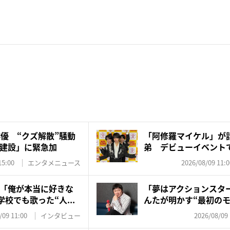
俳優 “クズ解散”騒動
「阿修羅マイケル」が
建設」に緊急加
弟 デビューイベント
の“レジ...
15:00
エンタメニュース
2026/08/09 11:0
「俺が本当に好きな
「夢はアクションスタ
学校でも歌った“人...
んたが明かす“最初のモ
家...
/09 11:00
インタビュー
2026/08/09 