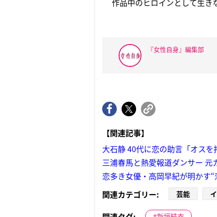
作品中のヒロインとして生き
『女性自身』編集部
【関連記事】
大石静 40代に恋の助言「オス
三浦春馬と熱愛報道ダンサー 元
恋多き女優・高岡早紀が明かす“
関連カテゴリー:
芸能
イ
関連タグ:
新垣結衣