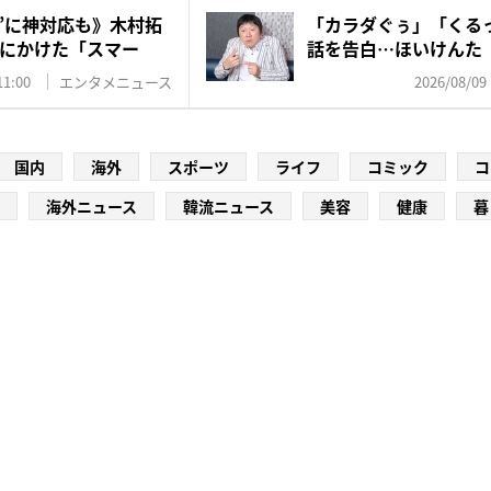
優”に神対応も》木村拓
「カラダぐぅ」「くる
にかけた「スマー
話を告白…ほいけんた
で年...
11:00
エンタメニュース
2026/08/09 
国内
海外
スポーツ
ライフ
コミック
コ
海外ニュース
韓流ニュース
美容
健康
暮