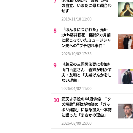
の自立、いまだに母と顔合わ
せず
2018/11/18 11:00
「ほんまにつかれた」元E-
girls藤井萩花 離婚2カ月前
に起こっていたミュージシャ
ン夫への“ブチ切れ事件”
2025/10/02 17:35
《義兄の三回忌法要に参加》
山口百恵さん 義姉が明かす
夫・友和と「夫婦げんかをし
ない理由」
2026/04/02 11:00
元天才子役の44歳俳優 “ク
ズ解散”騒動が物議の「ガッ
ポリ建設」に緊急加入…本誌
に語った「まさかの理由」
2026/08/09 15:00