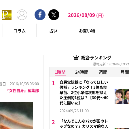
2026/08/09
(日)
コラム
占い
お買い物
総合ランキング
最終更新：2026/08/09 22
1時間
24時間
週間
月間
自民党総裁に「なってほしい
：2016/10/03 06:00
候補」ランキング！3位高市
『女性自身』編集部
早苗、2位小泉進次郎を抑え
た圧倒的1位は？【30代〜60
代に聞いた】
2024/09/26 11:00
「なんでこんなバカが国のト
ップなの？」カリスマ的な人