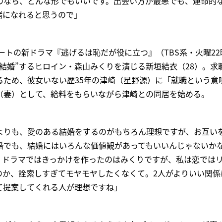
のなら、どんな形でもいいです。出会い方が最悪でも、運命的
緒になれると思うので」
タートの新ドラマ『逃げるは恥だが役に立つ』（TBS系・火曜22
結婚”するヒロイン・森山みくりを演じる新垣結衣（28）。求
るため、彼女いない歴35年の津崎（星野源）に「就職という意
（妻）として、給料をもらいながら津崎との同居を始める。
よりも、愛のある結婚をするのがもちろん理想ですが、お互い
婚でも、結婚にはいろんな価値観があってもいいんじゃないか
。ドラマではきっかけを作ったのはみくりですが、私は恋では
のか、詮索しすぎてモヤモヤしたくなくて。2人がよりいい関係
て提案してくれる人が理想ですね」