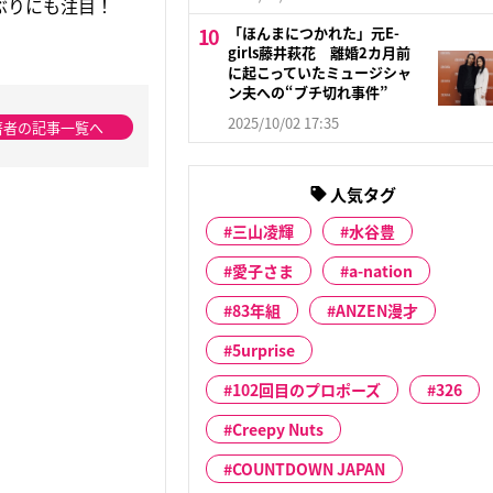
ぶりにも注目！
「ほんまにつかれた」元E-
girls藤井萩花 離婚2カ月前
に起こっていたミュージシャ
ン夫への“ブチ切れ事件”
2025/10/02 17:35
著者の記事一覧へ
人気タグ
三山凌輝
水谷豊
愛子さま
a-nation
83年組
ANZEN漫才
5urprise
102回目のプロポーズ
326
Creepy Nuts
COUNTDOWN JAPAN