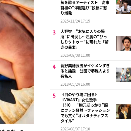
気を誇るアーティスト 高市
首相の“洋服選び”投稿に怒
り爆発
2025/11/24 17:15
大野智 “お気に入りの場
所”に出没し…左腕の“びっ
しりタトゥー”に現れた「驚
きの異変」
2026/08/08 11:00
菅野美穂長男がイケメンすぎ
ると話題 公園で堺雅人より
有名人
2018/05/24 16:00
《目のやり場に困る》
『VIVANT』女性歌手
（30） “胸元ぽっかり”服
にファン騒然…ファッション
でも貫く“オルタナティブス
タイル”
2026/08/07 17:10