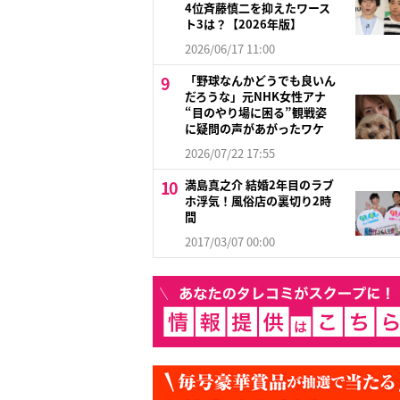
4位斉藤慎二を抑えたワース
ト3は？【2026年版】
2026/06/17 11:00
「野球なんかどうでも良いん
だろうな」元NHK女性アナ
“目のやり場に困る”観戦姿
に疑問の声があがったワケ
2026/07/22 17:55
満島真之介 結婚2年目のラブ
ホ浮気！風俗店の裏切り2時
間
2017/03/07 00:00