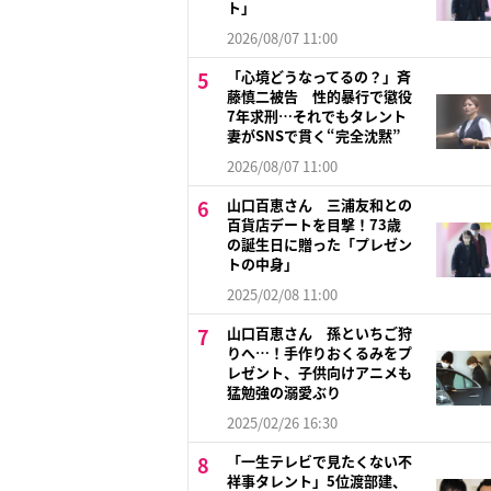
ト」
2026/08/07 11:00
「心境どうなってるの？」斉
藤慎二被告 性的暴行で懲役
7年求刑…それでもタレント
妻がSNSで貫く“完全沈黙”
2026/08/07 11:00
山口百恵さん 三浦友和との
百貨店デートを目撃！73歳
の誕生日に贈った「プレゼン
トの中身」
2025/02/08 11:00
山口百恵さん 孫といちご狩
りへ…！手作りおくるみをプ
レゼント、子供向けアニメも
猛勉強の溺愛ぶり
2025/02/26 16:30
「一生テレビで見たくない不
祥事タレント」5位渡部建、