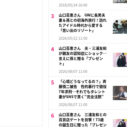
2018/05/24 16:00
山口百恵さん GWに長男夫
妻＆孫との初海外旅行！訪れ
たアイドル時代から愛する
「思い出のリゾート」
2026/05/22 11:00
山口百恵さん 夫・三浦友和
が親友の認知症にショック…
支えに孫と贈る「プレゼン
ト」
2026/08/07 11:00
「心境どうなってるの？」斉
藤慎二被告 性的暴行で懲役
7年求刑…それでもタレント
妻がSNSで貫く“完全沈黙”
2026/08/07 11:00
山口百恵さん 三浦友和との
百貨店デートを目撃！73歳
の誕生日に贈った「プレゼン