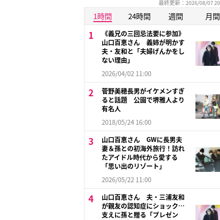
最終更新：2026/08/07 20
1時間
24時間
週間
月間
《義兄の三回忌法要に参加》
山口百恵さん 義姉が明かす
夫・友和と「夫婦げんかをし
ない理由」
2026/04/02 11:00
菅野美穂長男がイケメンすぎ
ると話題 公園で堺雅人より
有名人
2018/05/24 16:00
山口百恵さん GWに長男夫
妻＆孫との初海外旅行！訪れ
たアイドル時代から愛する
「思い出のリゾート」
2026/05/22 11:00
山口百恵さん 夫・三浦友和
が親友の認知症にショック…
支えに孫と贈る「プレゼン