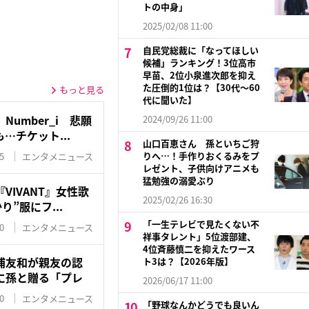
トの中身」
2025/02/08 11:00
自民党総裁に「なってほしい
候補」ランキング！3位高市
早苗、2位小泉進次郎を抑え
た圧倒的1位は？【30代〜60
もっと見る
代に聞いた】
umber_i 悲願
2024/09/26 11:00
…チケット...
山口百恵さん 孫といちご狩
りへ…！手作りおくるみをプ
5
エンタメニュース
レゼント、子供向けアニメも
猛勉強の溺愛ぶり
VIVANT』女性歌
2025/02/26 16:30
り”服にフ...
「一生テレビで見たくない不
0
エンタメニュース
祥事タレント」5位渡部建、
4位斉藤慎二を抑えたワース
浦友和が親友の認
ト3は？【2026年版】
に孫と贈る「プレ
2026/06/17 11:00
0
エンタメニュース
「野球なんかどうでも良いん