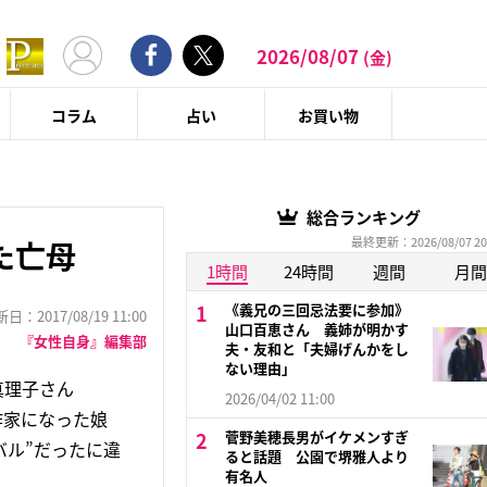
2026/08/07
(金)
コラム
占い
お買い物
総合ランキング
最終更新：2026/08/07 20
た亡母
1時間
24時間
週間
月間
《義兄の三回忌法要に参加》
：2017/08/19 11:00
山口百恵さん 義姉が明かす
『女性自身』編集部
夫・友和と「夫婦げんかをし
ない理由」
真理子さん
2026/04/02 11:00
作家になった娘
菅野美穂長男がイケメンすぎ
バル”だったに違
ると話題 公園で堺雅人より
有名人