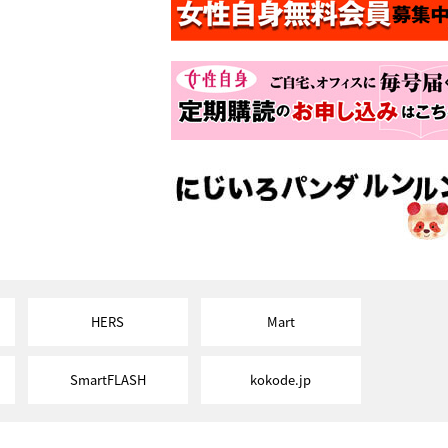
HERS
Mart
SmartFLASH
kokode.jp