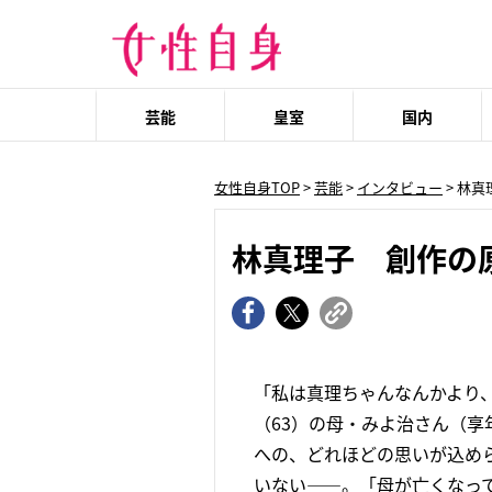
芸能
皇室
国内
女性自身TOP
>
芸能
>
インタビュー
> 林
林真理子 創作の
「私は真理ちゃんなんかより
（63）の母・みよ治さん（享
への、どれほどの思いが込め
いない――。「母が亡くなって