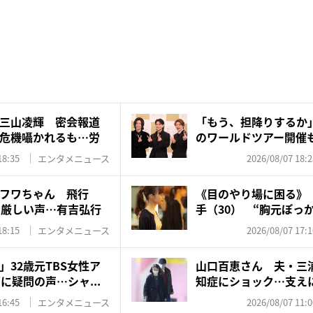
三山凌輝 密会報道
「もう、担降りするか」N
危機囁かれるも…労
のワールドツアー開催も
18:35
エンタメニュース
2026/08/07 18:2
フワちゃん 飛行
《目のやり場に困る》『
に厳しい声…有吉弘行
手（30） “胸元ぽっか
18:15
エンタメニュース
2026/08/07 17:1
32歳元TBS女性ア
山口百恵さん 夫・三
に疑問の声…シャ...
知症にショック…支え
ゼン...
16:45
エンタメニュース
2026/08/07 11:0