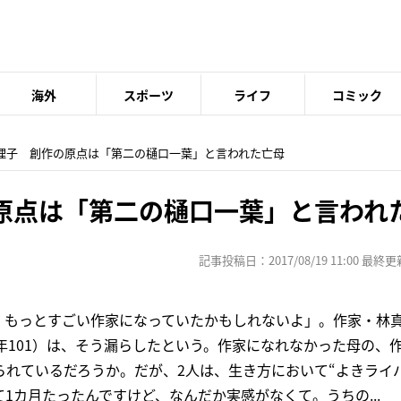
海外
スポーツ
ライフ
コミック
真理子 創作の原点は「第二の樋口一葉」と言われた亡母
原点は「第二の樋口一葉」と言われ
記事投稿日：2017/08/19 11:00 最終更新日
、もっとすごい作家になっていたかもしれないよ」。作家・林
年101）は、そう漏らしたという。作家になれなかった母の、
られているだろうか。だが、2人は、生き方において“よきライ
1カ月たったんですけど、なんだか実感がなくて。うちの...