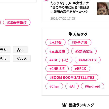
だろうな」元NHK女性アナ
“目のやり場に困る”観戦姿
に疑問の声があがったワケ
2026/07/22 17:55
18歳選挙権
人気タグ
水谷豊
愛子さま
ラム
占い
三山凌輝
5類感染症
らし
グルメ
ABCテレビ
ANARCHY
CNBLUE
BECK
BOOM BOOM SATELLITES
Char
AI
Android
芸能ランキング