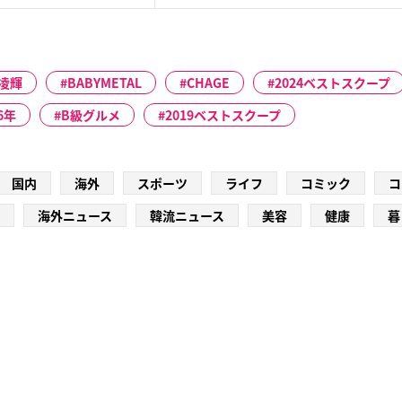
凌輝
BABYMETAL
CHAGE
2024ベストスクープ
6年
B級グルメ
2019ベストスクープ
国内
海外
スポーツ
ライフ
コミック
コ
海外ニュース
韓流ニュース
美容
健康
暮