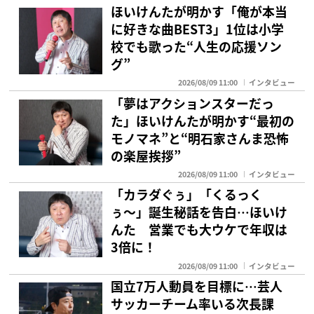
ほいけんたが明かす「俺が本当
に好きな曲BEST3」1位は小学
校でも歌った“人生の応援ソン
グ”
2026/08/09 11:00
インタビュー
「夢はアクションスターだっ
た」ほいけんたが明かす“最初の
モノマネ”と“明石家さんま恐怖
の楽屋挨拶”
2026/08/09 11:00
インタビュー
「カラダぐぅ」「くるっく
ぅ〜」誕生秘話を告白…ほいけ
んた 営業でも大ウケで年収は
3倍に！
2026/08/09 11:00
インタビュー
国立7万人動員を目標に…芸人
サッカーチーム率いる次長課