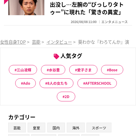
出没し…左腕の“びっしりタト
ゥー”に現れた「驚きの異変」
2026/08/08 11:00
エンタメニュース
女性自身TOP
>
芸能
>
インタビュー
>
葵わかな『わろてんか』演出家
人気タグ
三山凌輝
水谷豊
愛子さま
Bose
Ado
8人の女たち
AFTERSCHOOL
2D
カテゴリー
芸能
皇室
国内
海外
スポーツ