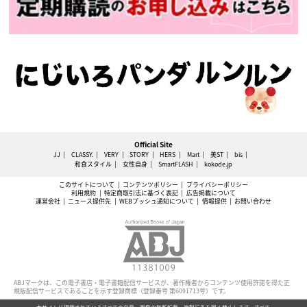
Official Site
JJ
CLASSY.
VERY
STORY
HERS
Mart
美ST
bis
和食スタイル
女性自身
SmartFLASH
kokode.jp
このサイトについて
コンテンツポリシー
プライバシーポリシー
利用規約
特定商取引法に基づく表記
広告掲載について
運営会社
ニュース提供先
WEBプッシュ通知について
情報提供
お問い合わせ
ABJマークは、この電子書店・電子書籍配信サービスが、著作権者からコンテンツ使用許諾を得た正
規版配信サービスであることを示す登録商標（登録番号 第6091713号）です。