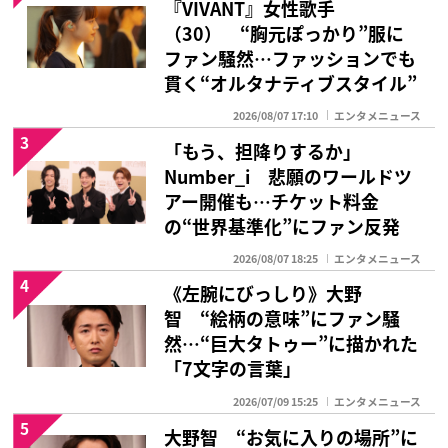
『VIVANT』女性歌手
（30） “胸元ぽっかり”服に
ファン騒然…ファッションでも
貫く“オルタナティブスタイル”
2026/08/07 17:10
エンタメニュース
3
「もう、担降りするか」
Number_i 悲願のワールドツ
アー開催も…チケット料金
の“世界基準化”にファン反発
2026/08/07 18:25
エンタメニュース
4
《左腕にびっしり》大野
智 “絵柄の意味”にファン騒
然…“巨大タトゥー”に描かれた
「7文字の言葉」
2026/07/09 15:25
エンタメニュース
5
大野智 “お気に入りの場所”に