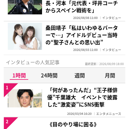
長・河本「元代表・坪井コーチ
からスペイン戦術を」
2026/08/08 11:00
インタビュー
桑田靖子「私はいわゆるバータ
ーで…」アイドルデビュー当時
の“聖子さんとの思い出”
2026/08/03 11:00
インタビュー
インタビューの人気記事
最終更新：2026/08/09 18:00
1時間
24時間
週間
月間
1
「何があったんだ」“王子様俳
優”千葉雄大 イベントで披露
した“激変姿”にSNS衝撃
2026/03/04 16:20
エンタメニュース
2
《目のやり場に困る》