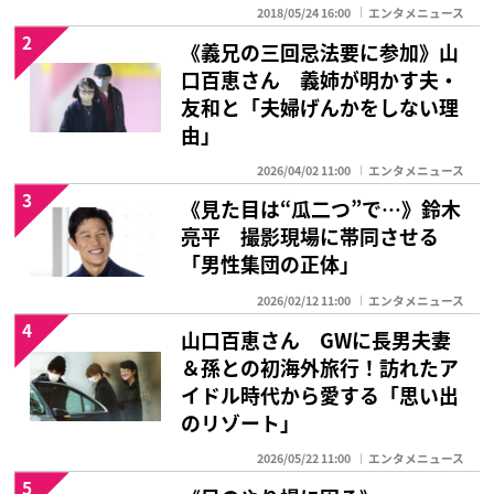
2018/05/24 16:00
エンタメニュース
2
《義兄の三回忌法要に参加》山
口百恵さん 義姉が明かす夫・
友和と「夫婦げんかをしない理
由」
2026/04/02 11:00
エンタメニュース
3
《見た目は“瓜二つ”で…》鈴木
亮平 撮影現場に帯同させる
「男性集団の正体」
2026/02/12 11:00
エンタメニュース
4
山口百恵さん GWに長男夫妻
＆孫との初海外旅行！訪れたア
イドル時代から愛する「思い出
のリゾート」
2026/05/22 11:00
エンタメニュース
5