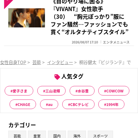
《目のやり場に困る》
『VIVANT』女性歌手
（30） “胸元ぽっかり”服に
ファン騒然…ファッションでも
貫く“オルタナティブスタイル”
2026/08/07 17:10
エンタメニュース
女性自身TOP
>
芸能
>
インタビュー
>
桐谷健太『ビジランテ』で大
人気タグ
愛子さま
三山凌輝
水谷豊
COWCOW
CHAGE
au
CBCテレビ
1994年
カテゴリー
芸能
皇室
国内
海外
スポーツ