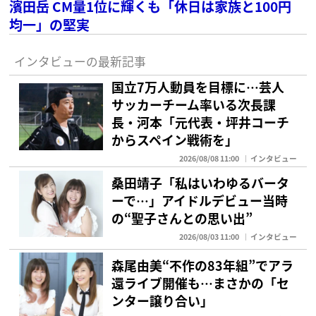
濱田岳 CM量1位に輝くも「休日は家族と100円
均一」の堅実
インタビューの最新記事
国立7万人動員を目標に…芸人
サッカーチーム率いる次長課
長・河本「元代表・坪井コーチ
からスペイン戦術を」
2026/08/08 11:00
インタビュー
桑田靖子「私はいわゆるバータ
ーで…」アイドルデビュー当時
の“聖子さんとの思い出”
2026/08/03 11:00
インタビュー
森尾由美“不作の83年組”でアラ
還ライブ開催も…まさかの「セ
ンター譲り合い」