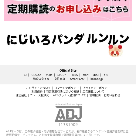
Official Site
JJ
CLASSY.
VERY
STORY
HERS
Mart
美ST
bis
和食スタイル
女性自身
SmartFLASH
kokode.jp
このサイトについて
コンテンツポリシー
プライバシーポリシー
利用規約
特定商取引法に基づく表記
広告掲載について
運営会社
ニュース提供先
WEBプッシュ通知について
情報提供
お問い合わせ
ABJマークは、この電子書店・電子書籍配信サービスが、著作権者からコンテンツ使用許諾を得た正
規版配信サービスであることを示す登録商標（登録番号 第6091713号）です。