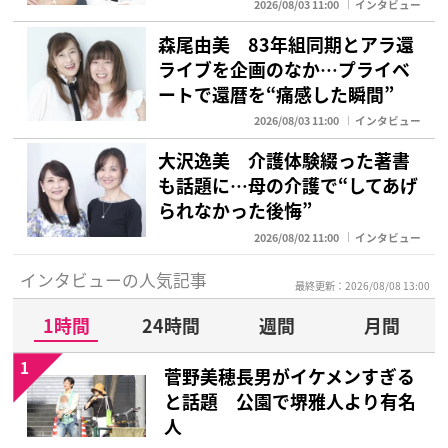
2026/08/03 11:00
インタビュー
森尾由美 83年組同期とアラ還
ライブを企画のなか…プライベ
ートで還暦を“痛感した瞬間”
2026/08/03 11:00
インタビュー
大沢逸美 介護体験綴った著書
も話題に…母の介護で“してあげ
られなかった後悔”
2026/08/02 11:00
インタビュー
インタビューの人気記事
最終更新：2026/08/08 13:00
1時間
24時間
週間
月間
1
菅野美穂長男がイケメンすぎる
と話題 公園で堺雅人より有名
人