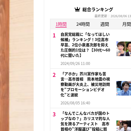
総合ランキング
最終更新：2026/08/06 13
1時間
24時間
週間
月間
自民党総裁に「なってほしい
候補」ランキング！3位高市
早苗、2位小泉進次郎を抑え
た圧倒的1位は？【30代〜60
代に聞いた】
2024/09/26 11:00
「アホか」芥川賞作家も苦
言…高市首相 熊本地震の視
察動画が大炎上、被災地訪問
を“プロモーションビデオ
化”と波紋
2026/08/05 16:40
「なんでこんなバカが国のト
ップなの？」カリスマ的な人
気を誇るアーティスト 高市
首相の“洋服選び”投稿に怒