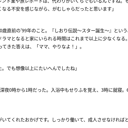
レント業や旅レポートは、代わりがいくらでもいるんですね。
くなる不安を感じながら、がむしゃらだったと思います」
0歳直前の’99年のこと。『しおり伝説～スター誕生～』とい
ドラマとなると家にいられる時間はこれまで以上に少なくなる
返ってきた答えは、「ママ、やりなよ！」。
た。でも想像以上にたいへんでしたね」
深夜0時から1時だった。入浴中もせりふを覚え、3時に就寝。
。
がいてくれたおかげです。しっかり働いて、成人させなければ