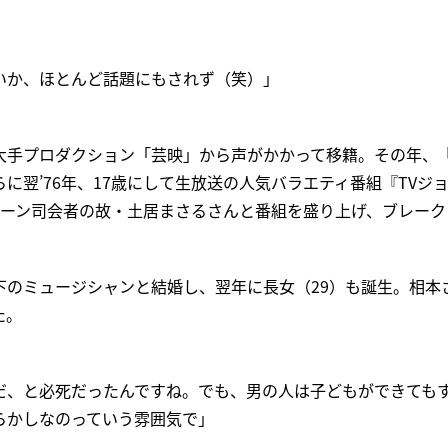
いか、ほとんど話題にもされず（笑）」
大手プロダクション「芸映」から声がかかって移籍。その年、
に翌’76年、17歳にして生放送の人気バラエティ番組『TVジ
メーン司会者の故・土居まさるさんと番組を盛り上げ、ブレーク
6歳下のミュージシャンと結婚し、翌年に長女（29）も誕生。相
た。
だ、と必死だったんですね。でも、男の人は子どもができても
らかしなのっていう雰囲気で」