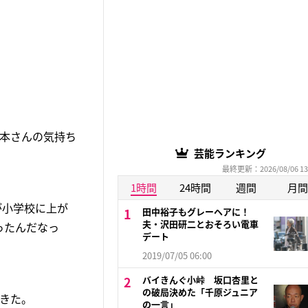
相本さんの気持ち
芸能ランキング
最終更新：2026/08/06 13
1時間
24時間
週間
月間
が小学校に上が
田中裕子もグレーヘアに！
夫・沢田研二とおそろい電車
ったんだなっ
デート
2019/07/05 06:00
バイきんぐ小峠 坂口杏里と
の破局決めた「千原ジュニア
きた。
の一言」