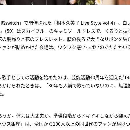
witch」で開催された「相本久美子 Live Style vol.4」
ん（59）はスカイブルーのキャミソールドレスで、くるりと振
花の髪飾りと花のブレスレット、腰の後ろで大きなリボンを結
ファンが詰めかけた会場は、ワクワク感いっぱいのあたたかい
歌手としての活動を始めたのは、芸能活動40周年を迎えた’14
ちかけられたときは、「30年も人前で歌っていないのに、無理
た。
ろうか。体力は大丈夫か。準備段階からドキドキしながら迎えた
ウス銀座」は、全国から100人以上の同世代のファンが駆けつ