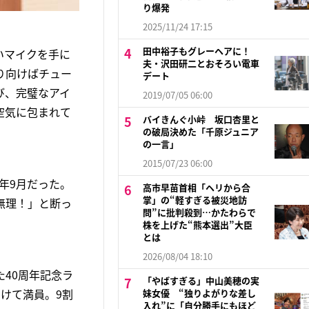
り爆発
2025/11/24 17:15
田中裕子もグレーヘアに！
。白いマイクを手に
夫・沢田研二とおそろい電車
り向けばチュー
デート
び、完璧なアイ
2019/07/05 06:00
空気に包まれて
バイきんぐ小峠 坂口杏里と
の破局決めた「千原ジュニア
の一言」
2015/07/23 06:00
年9月だった。
高市早苗首相「ヘリから合
掌」の“軽すぎる被災地訪
無理！」と断っ
問”に批判殺到…かたわらで
株を上げた“熊本選出”大臣
とは
2026/08/04 18:10
40周年記念ラ
「やばすぎる」中山美穂の実
けて満員。9割
妹女優 “独りよがりな差し
入れ”に「自分勝手にもほど