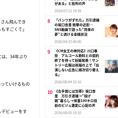
がある」と批判の声
2024/07/12 19:58
「パンツがずれた」万引逮捕
くさん飛んでき
の坂口杏里 衝撃の近影…
ルもすごくて」
SNS動画で語った“将来の
夢”と透ける金銭状況
2026/04/15 06:00
《CM女王の神対応》川口春
奈 アルコール飲料との契約
は、34年ぶり
終了を待って妊娠発表！サン
トリー広報は祝福の上で「出
演しない広告に順次切り替え
る」
2026/08/04 15:10
かっていけるもの
《左手首には包帯》坂口杏
里 万引き逮捕→“投げ
銭”暮らし→体重100キロ目
前のビジュ激変に心配の声
ドルデビューをす
2026/08/05 19:10