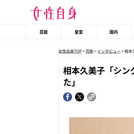
芸能
皇室
国内
女性自身TOP
>
芸能
>
インタビュー
> 相
相本久美子「シン
た」