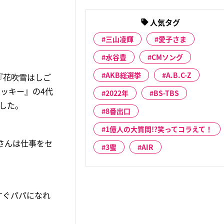
人気タグ
三山凌輝
愛子さま
水谷豊
CMソング
AKB総選挙
A.B.C-Z
『花吹雪はしご
ョッキー』の4代
2022年
BS-TBS
した。
8番出口
1億人の大質問!?笑ってコラえて！
本さんは仕事をセ
3蜜
AIR
すぐパパになれ