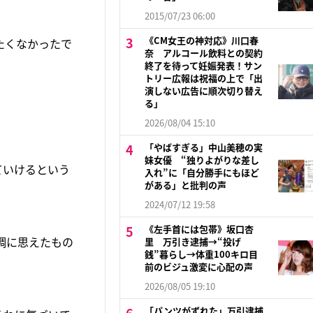
2015/07/23 06:00
《CM女王の神対応》川口春
たくなかったで
奈 アルコール飲料との契約
終了を待って妊娠発表！サン
トリー広報は祝福の上で「出
演しない広告に順次切り替え
る」
2026/08/04 15:10
「やばすぎる」中山美穂の実
妹女優 “独りよがりな差し
ていけるという
入れ”に「自分勝手にもほど
がある」と批判の声
」
2024/07/12 19:58
《左手首には包帯》坂口杏
調に思えたもの
里 万引き逮捕→“投げ
銭”暮らし→体重100キロ目
前のビジュ激変に心配の声
2026/08/05 19:10
「パンツがずれた」万引逮捕