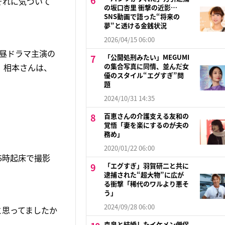
それに気づいて
の坂口杏里 衝撃の近影…
SNS動画で語った“将来の
夢”と透ける金銭状況
2026/04/15 06:00
う昼ドラマ主演の
「公開処刑みたい」MEGUMI
。相本さんは、
の集合写真に同情、並んだ女
優のスタイル“エグすぎ”問
題
2024/10/31 14:35
百恵さんの介護支える友和の
覚悟「妻を楽にするのが夫の
務め」
2020/01/22 06:00
6時起床で撮影
「エグすぎ」羽賀研二と共に
逮捕された“超大物”に広が
る衝撃「稀代のワルより悪そ
う」
2024/09/28 06:00
と思ってましたか
森泉と結婚したイケメン僧侶