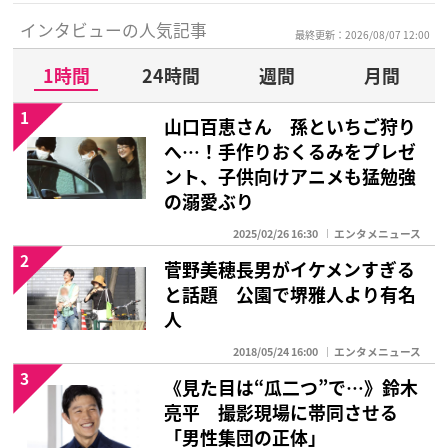
インタビューの人気記事
最終更新：2026/08/07 12:00
1時間
24時間
週間
月間
1
山口百恵さん 孫といちご狩り
へ…！手作りおくるみをプレゼ
ント、子供向けアニメも猛勉強
の溺愛ぶり
2025/02/26 16:30
エンタメニュース
2
菅野美穂長男がイケメンすぎる
と話題 公園で堺雅人より有名
人
2018/05/24 16:00
エンタメニュース
3
《見た目は“瓜二つ”で…》鈴木
亮平 撮影現場に帯同させる
「男性集団の正体」