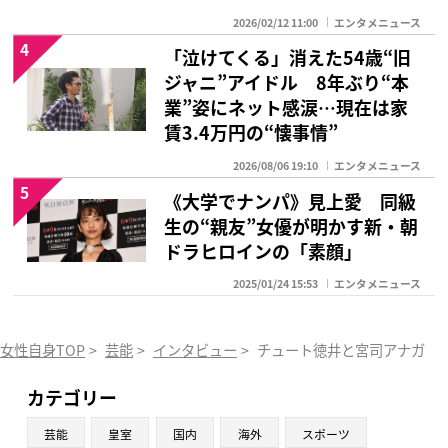
2026/02/12 11:00
エンタメニュース
4
「泣けてくる」消えた54歳“旧
ジャニ”アイドル 8年ぶり“本
業”姿にネット感涙…現在は家
賃3.4万円の“懐事情”
2026/08/06 19:10
エンタメニュース
5
《大学でナンパ》見上愛 同級
生の“親友”女優が明かす新・朝
ドラヒロインの「素顔」
2025/01/24 15:53
エンタメニュース
女性自身TOP
>
芸能
>
インタビュー
>
チュート徳井と宮司アナガチ
カテゴリー
芸能
皇室
国内
海外
スポーツ