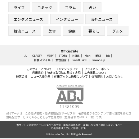
ライフ
コミック
コラム
占い
エンタメニュース
インタビュー
海外ニュース
韓流ニュース
美容
健康
暮らし
グルメ
Official Site
JJ
CLASSY.
VERY
STORY
HERS
Mart
美ST
bis
和食スタイル
女性自身
SmartFLASH
kokode.jp
このサイトについて
コンテンツポリシー
プライバシーポリシー
利用規約
特定商取引法に基づく表記
広告掲載について
運営会社
ニュース提供先
WEBプッシュ通知について
情報提供
お問い合わせ
ABJマークは、この電子書店・電子書籍配信サービスが、著作権者からコンテンツ使用許諾を得た正
規版配信サービスであることを示す登録商標（登録番号 第6091713号）です。
本サイトに掲載されているすべての文章・画像の無断転載・複製行為を固く禁止します。すべて
の著作権は光文社に帰属します。
© Kobunsha Co., Ltd. All Rights Reserved.