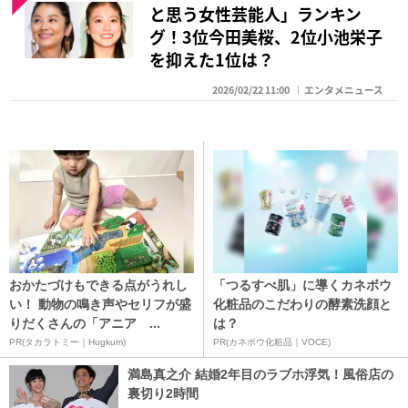
と思う女性芸能人」ランキン
グ！3位今田美桜、2位小池栄子
を抑えた1位は？
2026/02/22 11:00
エンタメニュース
おかたづけもできる点がうれし
「つるすべ肌」に導くカネボウ
い！ 動物の鳴き声やセリフが盛
化粧品のこだわりの酵素洗顔と
りだくさんの「アニア ...
は？
PR(タカラトミー｜Hugkum)
PR(カネボウ化粧品｜VOCE)
満島真之介 結婚2年目のラブホ浮気！風俗店の
裏切り2時間