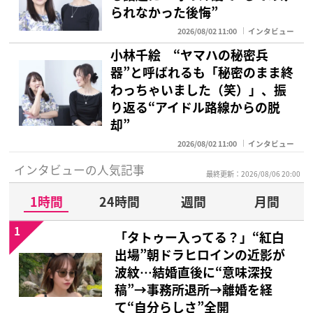
られなかった後悔”
2026/08/02 11:00
インタビュー
小林千絵 “ヤマハの秘密兵
器”と呼ばれるも「秘密のまま終
わっちゃいました（笑）」、振
り返る“アイドル路線からの脱
却”
2026/08/02 11:00
インタビュー
インタビューの人気記事
最終更新：2026/08/06 20:00
1時間
24時間
週間
月間
1
「タトゥー入ってる？」“紅白
出場”朝ドラヒロインの近影が
波紋…結婚直後に“意味深投
稿”→事務所退所→離婚を経
て“自分らしさ”全開