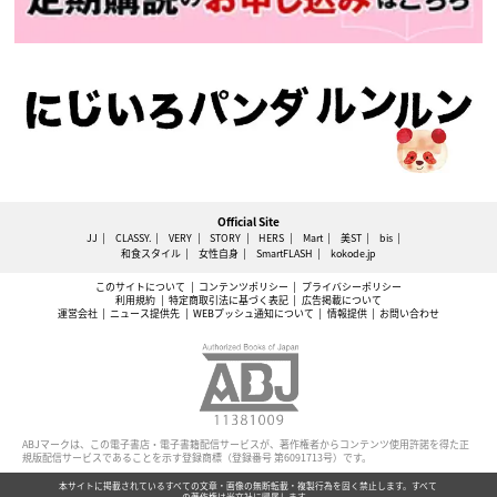
Official Site
JJ
CLASSY.
VERY
STORY
HERS
Mart
美ST
bis
和食スタイル
女性自身
SmartFLASH
kokode.jp
このサイトについて
コンテンツポリシー
プライバシーポリシー
利用規約
特定商取引法に基づく表記
広告掲載について
運営会社
ニュース提供先
WEBプッシュ通知について
情報提供
お問い合わせ
ABJマークは、この電子書店・電子書籍配信サービスが、著作権者からコンテンツ使用許諾を得た正
規版配信サービスであることを示す登録商標（登録番号 第6091713号）です。
本サイトに掲載されているすべての文章・画像の無断転載・複製行為を固く禁止します。すべて
の著作権は光文社に帰属します。