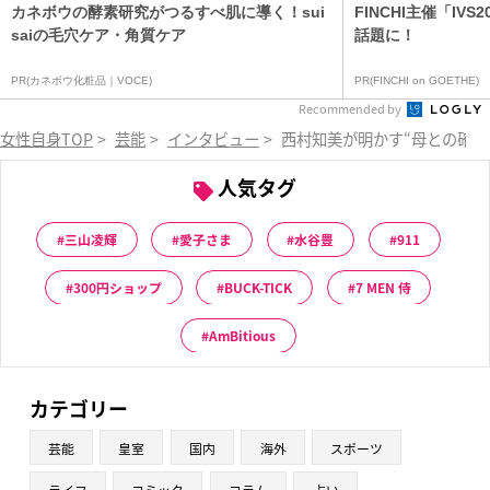
カネボウの酵素研究がつるすべ肌に導く！sui
FINCHI主催「IV
saiの毛穴ケア・角質ケア
話題に！
PR(カネボウ化粧品｜VOCE)
PR(FINCHI on GOETHE)
Recommended by
女性自身TOP
>
芸能
>
インタビュー
>
西村知美が明かす“母との確執
人気タグ
三山凌輝
愛子さま
水谷豊
911
300円ショップ
BUCK-TICK
7 MEN 侍
AmBitious
カテゴリー
芸能
皇室
国内
海外
スポーツ
ライフ
コミック
コラム
占い