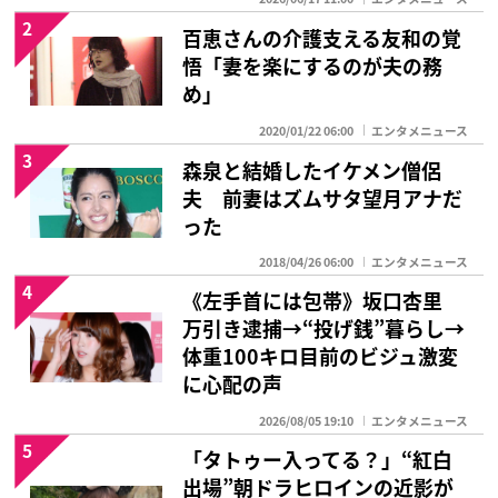
2
百恵さんの介護支える友和の覚
悟「妻を楽にするのが夫の務
め」
2020/01/22 06:00
エンタメニュース
3
森泉と結婚したイケメン僧侶
夫 前妻はズムサタ望月アナだ
った
2018/04/26 06:00
エンタメニュース
4
《左手首には包帯》坂口杏里
万引き逮捕→“投げ銭”暮らし→
体重100キロ目前のビジュ激変
に心配の声
2026/08/05 19:10
エンタメニュース
5
「タトゥー入ってる？」“紅白
出場”朝ドラヒロインの近影が