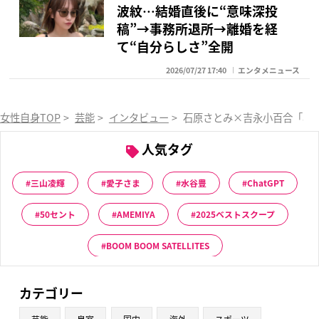
波紋…結婚直後に“意味深投
稿”→事務所退所→離婚を経
て“自分らしさ”全開
2026/07/27 17:40
エンタメニュース
女性自身TOP
>
芸能
>
インタビュー
>
石原さとみ×吉永小百合「小百
人気タグ
三山凌輝
愛子さま
水谷豊
ChatGPT
50セント
AMEMIYA
2025ベストスクープ
BOOM BOOM SATELLITES
カテゴリー
芸能
皇室
国内
海外
スポーツ