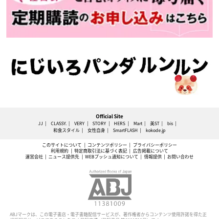
Official Site
JJ
CLASSY.
VERY
STORY
HERS
Mart
美ST
bis
和食スタイル
女性自身
SmartFLASH
kokode.jp
このサイトについて
コンテンツポリシー
プライバシーポリシー
利用規約
特定商取引法に基づく表記
広告掲載について
運営会社
ニュース提供先
WEBプッシュ通知について
情報提供
お問い合わせ
ABJマークは、この電子書店・電子書籍配信サービスが、著作権者からコンテンツ使用許諾を得た正