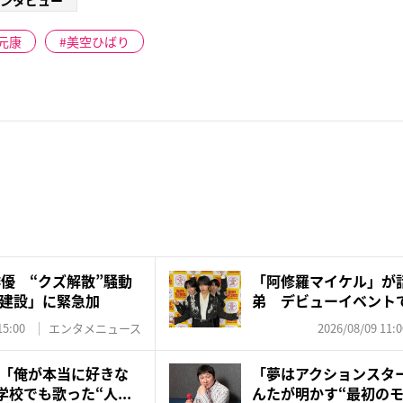
ンタビュー
元康
美空ひばり
俳優 “クズ解散”騒動
「阿修羅マイケル」が
建設」に緊急加
弟 デビューイベント
の“レジ...
15:00
エンタメニュース
2026/08/09 11:0
「俺が本当に好きな
「夢はアクションスタ
学校でも歌った“人...
んたが明かす“最初のモ