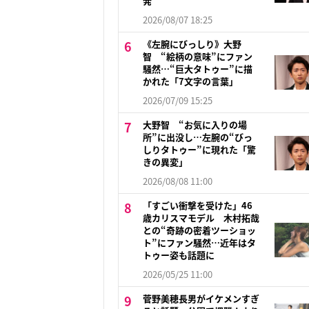
発
2026/08/07 18:25
《左腕にびっしり》大野
智 “絵柄の意味”にファン
騒然…“巨大タトゥー”に描
かれた「7文字の言葉」
2026/07/09 15:25
大野智 “お気に入りの場
所”に出没し…左腕の“びっ
しりタトゥー”に現れた「驚
きの異変」
2026/08/08 11:00
「すごい衝撃を受けた」46
歳カリスマモデル 木村拓哉
との“奇跡の密着ツーショッ
ト”にファン騒然…近年はタ
トゥー姿も話題に
2026/05/25 11:00
菅野美穂長男がイケメンすぎ