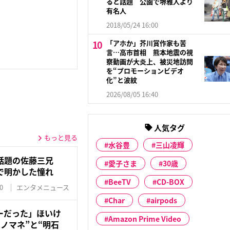
ると話題 公園で堺雅人より
有名人
2018/05/24 16:00
「アホか」芥川賞作家も苦
言…高市首相 熊本地震の視
察動画が大炎上、被災地訪問
を“プロモーションビデオ
化”と波紋
2026/08/05 16:40
人気タグ
もっと見る
水谷豊
三山凌輝
話題の佐藤三兄
愛子さま
30歳
で明かした憧れ
BeeTV
CD-BOX
0
エンタメニュース
Char
airpods
ーだった」ほいけ
Amazon Prime Video
ノマネ”と“明石