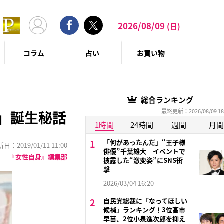
2026/08/09
(日)
コラム
占い
お買い物
総合ランキング
最終更新：2026/08/09 18
」誕生秘話
1時間
24時間
週間
月間
「何があったんだ」“王子様
：2019/01/11 11:00
俳優”千葉雄大 イベントで
『女性自身』編集部
披露した“激変姿”にSNS衝
撃
2026/03/04 16:20
自民党総裁に「なってほしい
候補」ランキング！3位高市
早苗、2位小泉進次郎を抑え