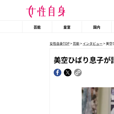
芸能
皇室
国内
女性自身TOP
>
芸能
>
インタビュー
> 美
美空ひばり息子が