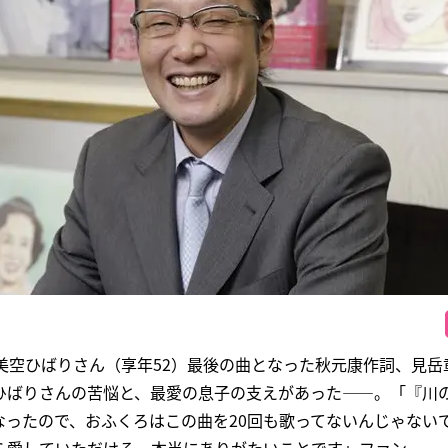
美空ひばりさん（享年52）最後の曲となった秋元康作詞、見岳
ひばりさんの苦悩と、最愛の息子の支えがあった――。「『川
なったので、おふくろはこの曲を20回も歌ってないんじゃない