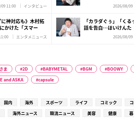
家...
/09 11:00
インタビュー
2026/08/09 
優”に神対応も》木村拓
「カラダぐぅ」「くる
にかけた「スマー
話を告白…ほいけんた
で年...
11:00
エンタメニュース
2026/08/09 
さま
2D
BABYMETAL
BGM
BOOWY
E and ASKA
capsule
国内
海外
スポーツ
ライフ
コミック
コ
海外ニュース
韓流ニュース
美容
健康
暮