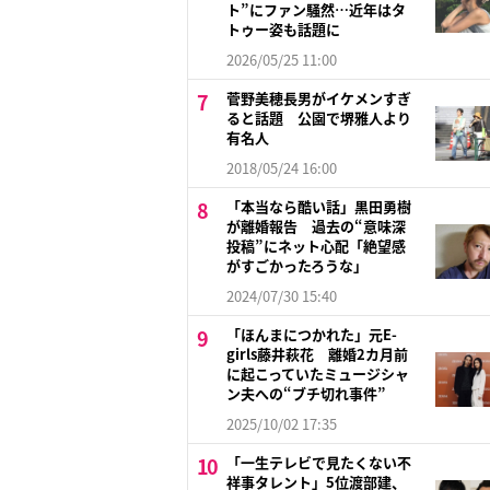
ト”にファン騒然…近年はタ
トゥー姿も話題に
2026/05/25 11:00
菅野美穂長男がイケメンすぎ
ると話題 公園で堺雅人より
有名人
2018/05/24 16:00
「本当なら酷い話」黒田勇樹
が離婚報告 過去の“意味深
投稿”にネット心配「絶望感
がすごかったろうな」
2024/07/30 15:40
「ほんまにつかれた」元E-
girls藤井萩花 離婚2カ月前
に起こっていたミュージシャ
ン夫への“ブチ切れ事件”
2025/10/02 17:35
「一生テレビで見たくない不
祥事タレント」5位渡部建、