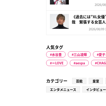
2026/08
《過去には“XL女
哉 緊張する女芸人
ト...
2026/08/09 
人気タグ
水谷豊
三山凌輝
愛子
＝LOVE
aespa
CHAG
カテゴリー
芸能
皇室
エンタメニュース
インタビュー