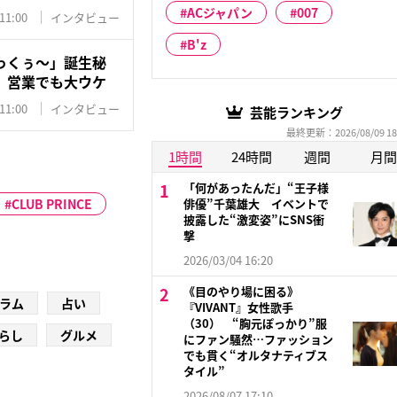
ACジャパン
007
11:00
インタビュー
B'z
っくぅ〜」誕生秘
 営業でも大ウケ
11:00
インタビュー
芸能ランキング
最終更新：2026/08/09 18
1時間
24時間
週間
月間
「何があったんだ」“王子様
CLUB PRINCE
俳優”千葉雄大 イベントで
披露した“激変姿”にSNS衝
撃
2026/03/04 16:20
《目のやり場に困る》
ラム
占い
『VIVANT』女性歌手
（30） “胸元ぽっかり”服
らし
グルメ
にファン騒然…ファッション
でも貫く“オルタナティブス
タイル”
2026/08/07 17:10