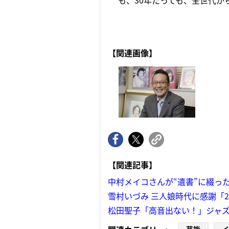
も、30年たっても、全世代か
【関連画像】
【関連記事】
中村メイコさんが“遺書”に綴っ
雪村いづみ 三人娘時代に感謝「
松田聖子「高音出ない！」ジャズ