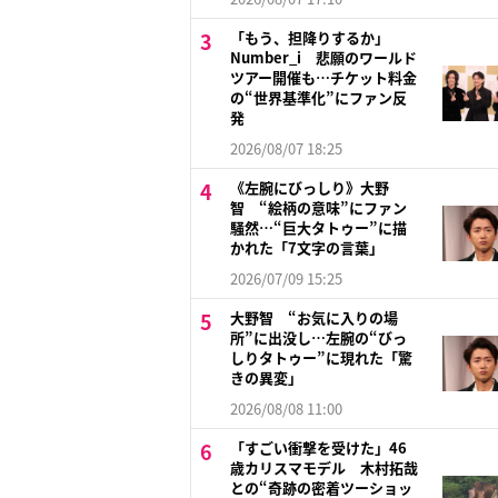
「もう、担降りするか」
Number_i 悲願のワールド
ツアー開催も…チケット料金
の“世界基準化”にファン反
発
2026/08/07 18:25
《左腕にびっしり》大野
智 “絵柄の意味”にファン
騒然…“巨大タトゥー”に描
かれた「7文字の言葉」
2026/07/09 15:25
大野智 “お気に入りの場
所”に出没し…左腕の“びっ
しりタトゥー”に現れた「驚
きの異変」
2026/08/08 11:00
「すごい衝撃を受けた」46
歳カリスマモデル 木村拓哉
との“奇跡の密着ツーショッ