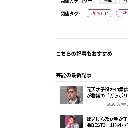
関連カテゴリー:
芸能
イ
関連タグ:
加藤和也
秋
こちらの記事もおすすめ
芸能の最新記事
元天才子役の44歳
が物議の「ガッポリ
入…...
2026/08/09 
ほいけんたが明かす
曲BEST3」1位は小