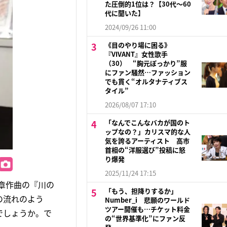
た圧倒的1位は？【30代〜60
代に聞いた】
2024/09/26 11:00
《目のやり場に困る》
『VIVANT』女性歌手
（30） “胸元ぽっかり”服
にファン騒然…ファッション
でも貫く“オルタナティブス
タイル”
2026/08/07 17:10
「なんでこんなバカが国のト
ップなの？」カリスマ的な人
気を誇るアーティスト 高市
首相の“洋服選び”投稿に怒
り爆発
2025/11/24 17:15
章作曲の『川の
「もう、担降りするか」
の流れのよう
Number_i 悲願のワールド
ツアー開催も…チケット料金
でしょうか。で
の“世界基準化”にファン反