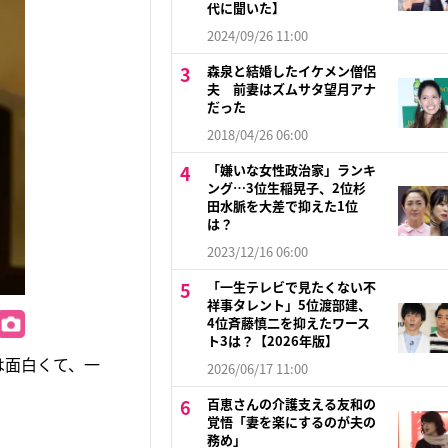
代に聞いた】
2024/09/26 11:00
森泉と結婚したイケメン僧侶
夫 前妻はズムサタ望月アナ
だった
2018/04/26 06:00
「嫌いな女性政治家」ランキ
ング…3位生稲晃子、2位杉
田水脈を大差で抑えた1位
は？
2023/12/16 06:00
「一生テレビで見たくない不
祥事タレント」5位渡部建、
4位斉藤慎二を抑えたワース
ト3は？【2026年版】
は面白くて、一
2026/06/17 11:00
百恵さんの介護支える友和の
覚悟「妻を楽にするのが夫の
務め」