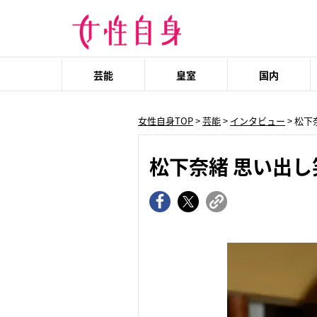
芸能
皇室
国内
女性自身TOP
>
芸能
>
インタビュー
> 松
松下奈緒 思い出