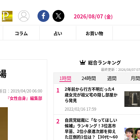
2026/08/07
(金)
コラム
占い
お買い物
総合ランキング
最終更新：2026/08/07 07
場
1時間
24時間
週間
月間
2年前から行方不明だった4
：2019/04/20 06:00
歳女児が祖父宅の隠し部屋か
『女性自身』編集部
ら発見
2022/02/16 17:59
自民党総裁に「なってほしい
候補」ランキング！3位高市
早苗、2位小泉進次郎を抑え
た圧倒的1位は？【30代〜60