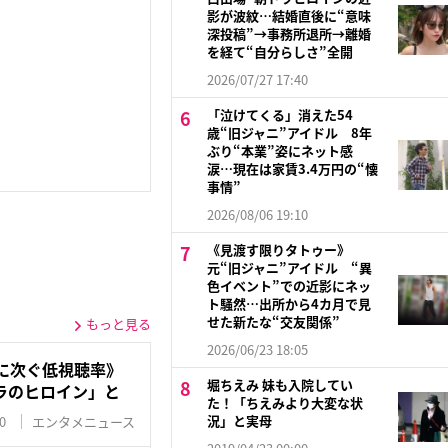
影が波紋…結婚直後に“意味
深投稿”→事務所退所→離婚
を経て“自分らしさ”全開
2026/07/27 17:40
「泣けてくる」消えた54
歳“旧ジャニ”アイドル 8年
ぶり“本業”姿にネット感
涙…現在は家賃3.4万円の“懐
事情”
2026/08/06 19:10
《見渡す限りタトゥー》
元“旧ジャニ”アイドル “異
色イベント”での近影にネッ
ト騒然…出所から4カ月で見
せた新たな“交友関係”
もっと見る
2026/06/23 18:05
に次ぐ低視聴率》
堀ちえみ 妹も入院してい
ラのヒロイン」と
た！「ちえみより大変な状
況」と実母
0
エンタメニュース