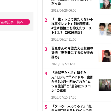
だった
2018/04/26 06:00
「一生テレビで見たくない不
著者の記事一覧へ
祥事タレント」5位渡部建、
4位斉藤慎二を抑えたワース
ト3は？【2026年版】
2026/06/17 11:00
百恵さんの介護支える友和の
覚悟「妻を楽にするのが夫の
務め」
2020/01/22 06:00
「地獄見たんで」消えた
元“旧ジャニ”アイドル 出所
から5カ月…明かされた“ム
ショ生活”と“局部にシリコ
ン”の真相
2026/07/15 17:30
「タトゥー入ってる？」“紅
白出場”朝ドラヒロインの近