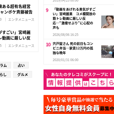
2019/04/23 00:00
験ある超有名経営
「動画をあげれる勇気がすご
ジャンポケ斉藤被告
い」宮崎麗果 コメ欄開放の
筋トレ動画に厳しい反
0
エンタメニュース
応…“激痩せぶり”に心配の
声も
がすごい」宮崎麗
2026/08/06 16:25
レ動画に厳しい反
宍戸錠さん 死の前日もコン
5
エンタメニュース
ビニ弁当…家賃12万円の孤
独な晩年
2020/01/31 06:00
ラム
占い
らし
グルメ