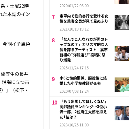
系・土曜22時
2020/01/22 06:00
れた本誌のイン
電車内で性的暴行を受ける女
性を乗客全員が見て見ぬふり
2021/10/19 19:12
「なんでこんなバカが国のト
、今期イチ異色
ップなの？」カリスマ的な人
気を誇るアーティスト 高市
首相の“洋服選び”投稿に怒
り爆発
2025/11/24 17:15
。優等生の長井
小6と性的関係、服役後に結
。現場に立つ古
婚した小学校教師が死去
笑）」（松下・
2020/07/08 17:24
「もう出馬してほしくない」
高齢議員ランキング…3位小
沢一郎、2位麻生太郎を抑え
た1位は？
2023/10/25 11:00