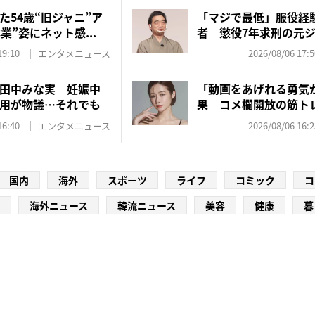
た54歳“旧ジャニ”ア
「マジで最低」服役経
業”姿にネット感...
者 懲役7年求刑の元
を...
19:10
エンタメニュース
2026/08/06 17:5
田中みな実 妊娠中
「動画をあげれる勇気
用が物議…それでも
果 コメ欄開放の筋ト
応…...
16:40
エンタメニュース
2026/08/06 16:2
国内
海外
スポーツ
ライフ
コミック
コ
海外ニュース
韓流ニュース
美容
健康
暮