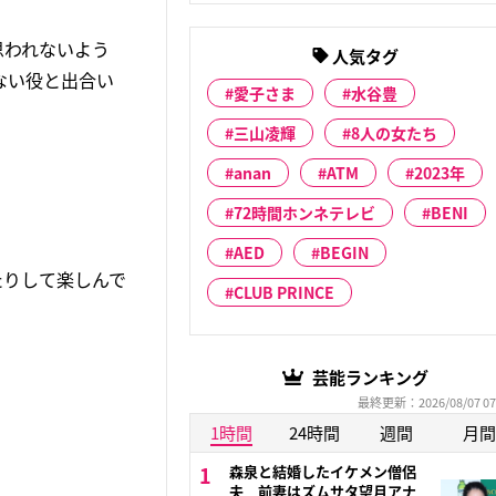
思われないよう
人気タグ
ない役と出合い
愛子さま
水谷豊
三山凌輝
8人の女たち
anan
ATM
2023年
72時間ホンネテレビ
BENI
AED
BEGIN
たりして楽しんで
CLUB PRINCE
芸能ランキング
最終更新：2026/08/07 07
1時間
24時間
週間
月間
森泉と結婚したイケメン僧侶
夫 前妻はズムサタ望月アナ