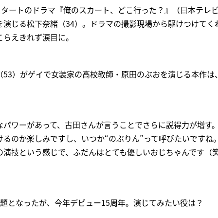
スタートのドラマ『俺のスカート、どこ行った？』（日本テレビ
を演じる松下奈緒（34）。ドラマの撮影現場から駆けつけてく
こらえきれず涙目に。
（53）がゲイで女装家の高校教師・原田のぶおを演じる本作は
なパワーがあって、古田さんが言うことでさらに説得力が増す
けるのか楽しみですし、いつか“のぶりん”って呼びたいですね
の演技という感じで、ふだんはとても優しいおじちゃんです（
題となったが、今年デビュー15周年。演じてみたい役は？