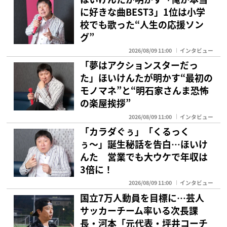
に好きな曲BEST3」1位は小学
校でも歌った“人生の応援ソン
グ”
2026/08/09 11:00
インタビュー
「夢はアクションスターだっ
た」ほいけんたが明かす“最初の
モノマネ”と“明石家さんま恐怖
の楽屋挨拶”
2026/08/09 11:00
インタビュー
「カラダぐぅ」「くるっく
ぅ〜」誕生秘話を告白…ほいけ
んた 営業でも大ウケで年収は
3倍に！
2026/08/09 11:00
インタビュー
国立7万人動員を目標に…芸人
サッカーチーム率いる次長課
長・河本「元代表・坪井コーチ