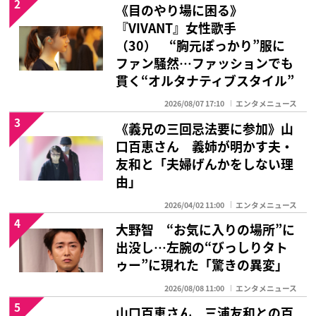
2
《目のやり場に困る》
『VIVANT』女性歌手
（30） “胸元ぽっかり”服に
ファン騒然…ファッションでも
貫く“オルタナティブスタイル”
2026/08/07 17:10
エンタメニュース
3
《義兄の三回忌法要に参加》山
口百恵さん 義姉が明かす夫・
友和と「夫婦げんかをしない理
由」
2026/04/02 11:00
エンタメニュース
4
大野智 “お気に入りの場所”に
出没し…左腕の“びっしりタト
ゥー”に現れた「驚きの異変」
2026/08/08 11:00
エンタメニュース
5
山口百恵さん 三浦友和との百