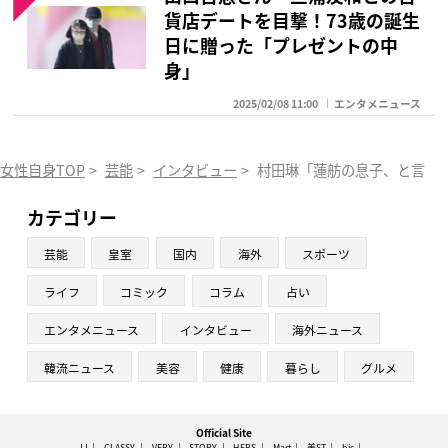
貨店デートを目撃！73歳の誕生
日に贈った「プレゼントの中
身」
2025/02/08 11:00
エンタメニュース
女性自身TOP
>
芸能
>
インタビュー
>
村田琳「蓮舫の息子、と言わ
カテゴリー
芸能
皇室
国内
海外
スポーツ
ライフ
コミック
コラム
占い
エンタメニュース
インタビュー
海外ニュース
韓流ニュース
美容
健康
暮らし
グルメ
Official Site
JJ
CLASSY.
VERY
STORY
HERS
Mart
美ST
bis