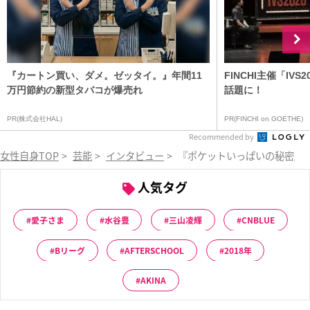
『カートン買い、ダメ。ゼッタイ。』年間11
FINCHI主催「IV
万円節約の新型タバコが爆売れ
話題に！
PR(株式会社HAL)
PR(FINCHI on GOETHE)
Recommended by
女性自身TOP
>
芸能
>
インタビュー
>
『ポケットいっぱいの秘密』
人気タグ
愛子さま
水谷豊
三山凌輝
CNBLUE
Bリーグ
AFTERSCHOOL
2018年
AKINA