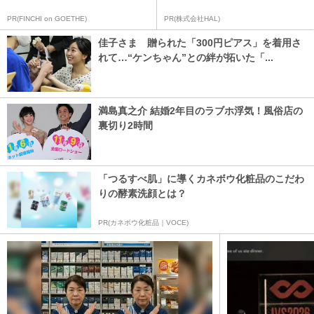
PR(FINCHI on GOETHE)
PR(株式会社HAL)
佳子さま 贈られた「300円ピアス」を着用さ
れて…“ケンちゃん”との絆が拓いた「...
満島真之介 結婚2年目のラブホ浮気！風俗店の
裏切り2時間
「つるすべ肌」に導くカネボウ化粧品のこだわ
りの酵素洗顔とは？
PR(カネボウ化粧品｜VOCE)