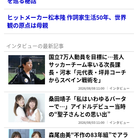
を巡る秘話
ヒットメーカー松本隆 作詞家生活50年、世界
観の原点は母親
インタビューの最新記事
国立7万人動員を目標に…芸人
サッカーチーム率いる次長課
長・河本「元代表・坪井コーチ
からスペイン戦術を」
2026/08/08 11:00
インタビュー
桑田靖子「私はいわゆるバータ
ーで…」アイドルデビュー当時
の“聖子さんとの思い出”
2026/08/03 11:00
インタビュー
森尾由美“不作の83年組”でアラ