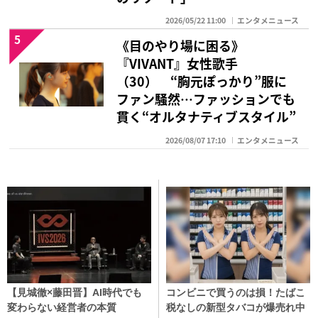
2026/05/22 11:00
エンタメニュース
5
《目のやり場に困る》
『VIVANT』女性歌手
（30） “胸元ぽっかり”服に
ファン騒然…ファッションでも
貫く“オルタナティブスタイル”
2026/08/07 17:10
エンタメニュース
【見城徹×藤田晋】AI時代でも
コンビニで買うのは損！たばこ
変わらない経営者の本質
税なしの新型タバコが爆売れ中