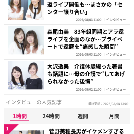
還ライブ開催も…まさかの「セ
ンター譲り合い」
2026/08/03 11:00
インタビュー
森尾由美 83年組同期とアラ還
ライブを企画のなか…プライベ
ートで還暦を“痛感した瞬間”
2026/08/03 11:00
インタビュー
大沢逸美 介護体験綴った著書
も話題に…母の介護で“してあげ
られなかった後悔”
2026/08/02 11:00
インタビュー
インタビューの人気記事
最終更新：2026/08/08 13:00
1時間
24時間
週間
月間
1
菅野美穂長男がイケメンすぎる