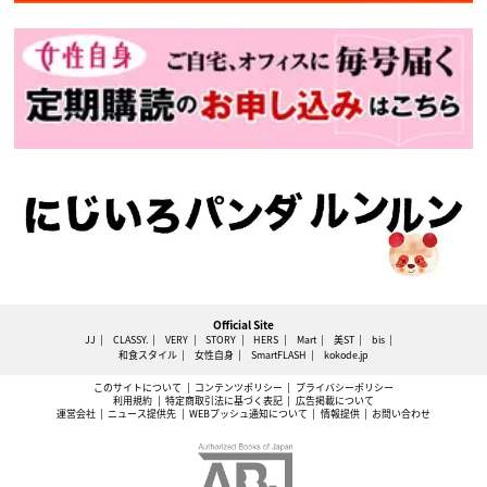
Official Site
JJ
CLASSY.
VERY
STORY
HERS
Mart
美ST
bis
和食スタイル
女性自身
SmartFLASH
kokode.jp
このサイトについて
コンテンツポリシー
プライバシーポリシー
利用規約
特定商取引法に基づく表記
広告掲載について
運営会社
ニュース提供先
WEBプッシュ通知について
情報提供
お問い合わせ