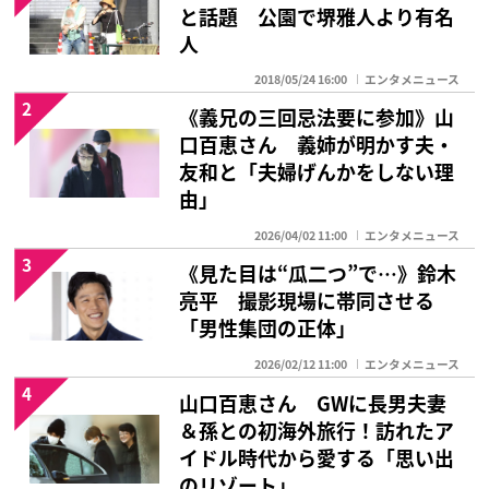
と話題 公園で堺雅人より有名
人
2018/05/24 16:00
エンタメニュース
2
《義兄の三回忌法要に参加》山
口百恵さん 義姉が明かす夫・
友和と「夫婦げんかをしない理
由」
2026/04/02 11:00
エンタメニュース
3
《見た目は“瓜二つ”で…》鈴木
亮平 撮影現場に帯同させる
「男性集団の正体」
2026/02/12 11:00
エンタメニュース
4
山口百恵さん GWに長男夫妻
＆孫との初海外旅行！訪れたア
イドル時代から愛する「思い出
のリゾート」