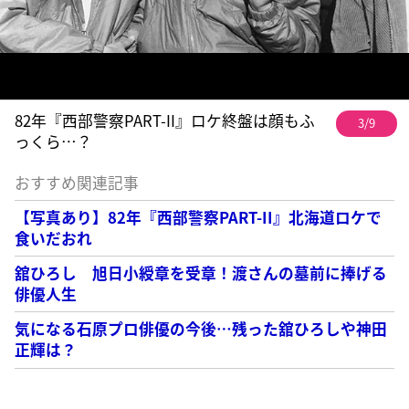
82年『西部警察PART-II』ロケ終盤は顔もふ
3/9
っくら…？
おすすめ関連記事
【写真あり】82年『西部警察PART-II』北海道ロケで
食いだおれ
舘ひろし 旭日小綬章を受章！渡さんの墓前に捧げる
俳優人生
気になる石原プロ俳優の今後…残った舘ひろしや神田
正輝は？