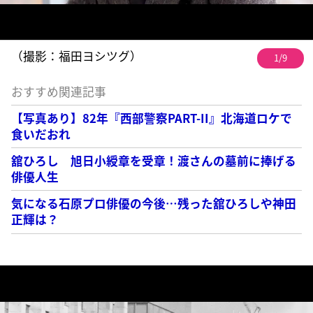
（撮影：福田ヨシツグ）
1/9
おすすめ関連記事
【写真あり】82年『西部警察PART-II』北海道ロケで
食いだおれ
舘ひろし 旭日小綬章を受章！渡さんの墓前に捧げる
俳優人生
気になる石原プロ俳優の今後…残った舘ひろしや神田
正輝は？