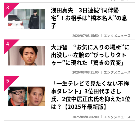
3
浅田真央 3日連続“同伴帰
宅”！お相手は“橋本名人”の息
子
2020/07/03 15:50
エンタメニュース
4
大野智 “お気に入りの場所”に
出没し…左腕の“びっしりタト
ゥー”に現れた「驚きの異変」
2026/08/08 11:00
エンタメニュース
5
「一生テレビで見たくない不祥
事タレント」3位田代まさし
氏、2位中居正広氏を抑えた1位
は？【2025年最新版】
2025/08/03 06:00
エンタメニュース