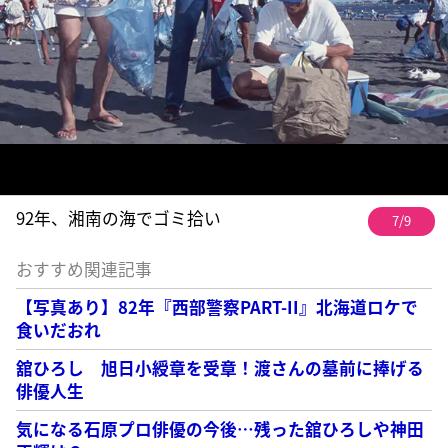
92年、湘南の海でゴミ拾い
7/9
おすすめ関連記事
【写真あり】82年『西部警察PART-II』北海道ロケで
食いだおれ
舘ひろし 旭日小綬章を受章！渡さんの墓前に捧げる
俳優人生
気になる石原プロ俳優の今後…残った舘ひろしや神田