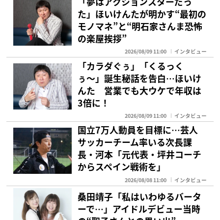
「夢はアクションスターだっ
た」ほいけんたが明かす“最初の
モノマネ”と“明石家さんま恐怖
の楽屋挨拶”
2026/08/09 11:00
インタビュー
「カラダぐぅ」「くるっく
ぅ〜」誕生秘話を告白…ほいけ
んた 営業でも大ウケで年収は
3倍に！
2026/08/09 11:00
インタビュー
国立7万人動員を目標に…芸人
サッカーチーム率いる次長課
長・河本「元代表・坪井コーチ
からスペイン戦術を」
2026/08/08 11:00
インタビュー
桑田靖子「私はいわゆるバータ
ーで…」アイドルデビュー当時