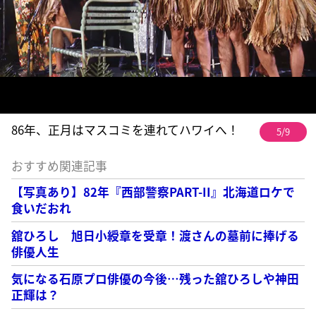
86年、正月はマスコミを連れてハワイへ！
5/9
おすすめ関連記事
【写真あり】82年『西部警察PART-II』北海道ロケで
食いだおれ
舘ひろし 旭日小綬章を受章！渡さんの墓前に捧げる
俳優人生
気になる石原プロ俳優の今後…残った舘ひろしや神田
正輝は？