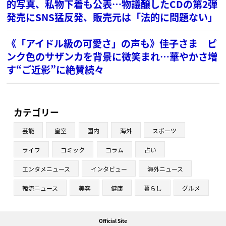
的写真、私物下着も公表…物議醸したCDの第2弾
発売にSNS猛反発、販売元は「法的に問題ない」
《「アイドル級の可愛さ」の声も》佳子さま ピ
ンク色のサザンカを背景に微笑まれ…華やかさ増
す“ご近影”に絶賛続々
カテゴリー
芸能
皇室
国内
海外
スポーツ
ライフ
コミック
コラム
占い
エンタメニュース
インタビュー
海外ニュース
韓流ニュース
美容
健康
暮らし
グルメ
Official Site