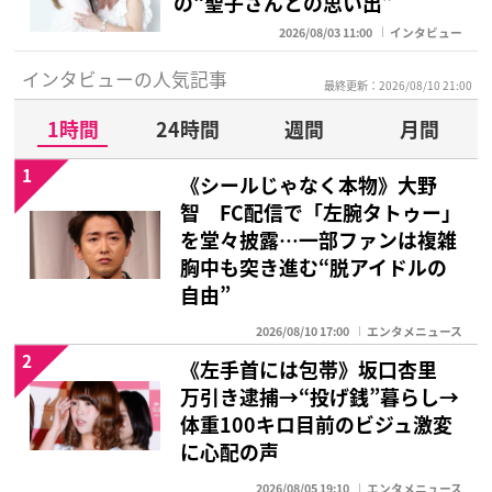
の“聖子さんとの思い出”
2026/08/03 11:00
インタビュー
インタビューの人気記事
最終更新：2026/08/10 21:00
1時間
24時間
週間
月間
1
《シールじゃなく本物》大野
智 FC配信で「左腕タトゥー」
を堂々披露…一部ファンは複雑
胸中も突き進む“脱アイドルの
自由”
2026/08/10 17:00
エンタメニュース
2
《左手首には包帯》坂口杏里
万引き逮捕→“投げ銭”暮らし→
体重100キロ目前のビジュ激変
に心配の声
2026/08/05 19:10
エンタメニュース