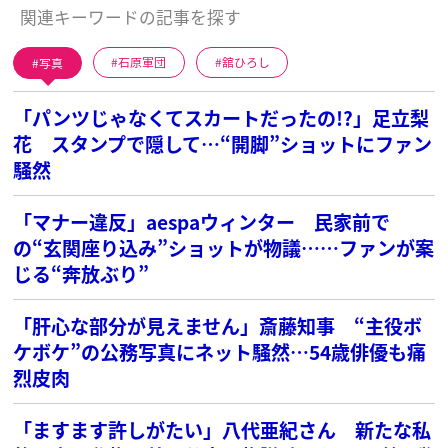
関連キーワードの記事を探す
写真
石原軍団
舘ひろし
「パンツじゃなくてスカートだったの!?」足立梨
花 スタンプで隠して…“開脚”ショットにファン
騒然
「マナー違反」aespaウィンター 民家前で
の“玄関座り込み”ショットが物議……ファンが案
じる“奔放ぶり”
「肝心な部分が見えません」斎藤知事 “主役ボ
ケボケ”の公務写真にネット騒然…54歳俳優も痛
烈皮肉
「ますます許しがたい」八代亜紀さん 新たな私