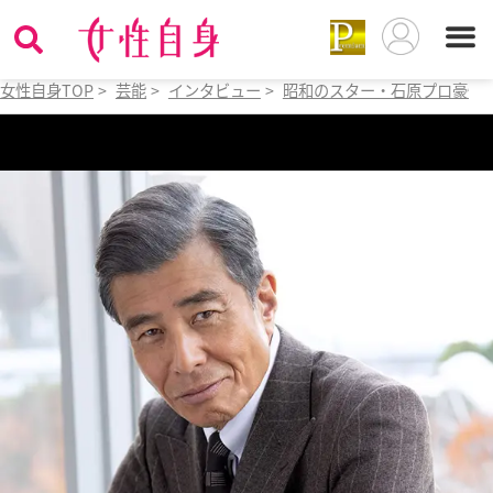
女性自身TOP
>
芸能
>
インタビュー
>
昭和のスター・石原プロ豪快