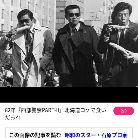
82年『西部警察PART-II』北海道ロケで食い
2/9
だおれ
この画像の記事を読む
昭和のスター・石原プロ豪