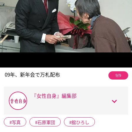
09年、新年会で万札配布
9/9
『女性自身』編集部
写真
石原軍団
舘ひろし