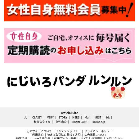
Official Site
JJ
CLASSY.
VERY
STORY
HERS
Mart
美ST
bis
和食スタイル
女性自身
SmartFLASH
kokode.jp
このサイトについて
コンテンツポリシー
プライバシーポリシー
利用規約
特定商取引法に基づく表記
広告掲載について
運営会社
ニュース提供先
WEBプッシュ通知について
情報提供
お問い合わせ