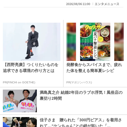
2026/08/06 11:00
エンタメニュース
【西野亮廣】つくりたいものを
発酵食からスパイスまで、疲れ
追求できる環境の作り方とは
た体を整える簡単夏レシピ
PR(FINCHI on GOETHE)
PR(マガジンハウス)
満島真之介 結婚2年目のラブホ浮気！風俗店の
裏切り2時間
佳子さま 贈られた「300円ピアス」を着用さ
れて…“ケンちゃん”との絆が拓いた「...