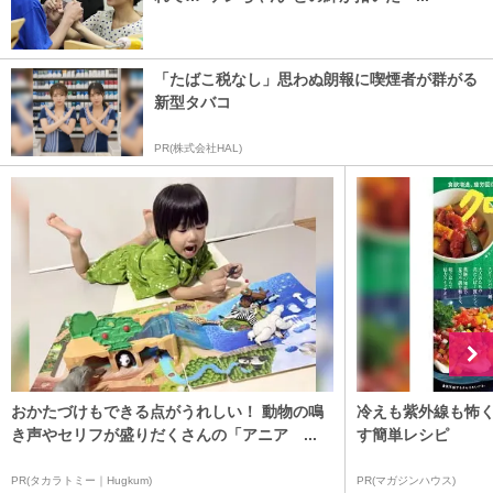
「たばこ税なし」思わぬ朗報に喫煙者が群がる
新型タバコ
PR(株式会社HAL)
おかたづけもできる点がうれしい！ 動物の鳴
冷えも紫外線も怖
き声やセリフが盛りだくさんの「アニア ...
す簡単レシピ
PR(タカラトミー｜Hugkum)
PR(マガジンハウス)