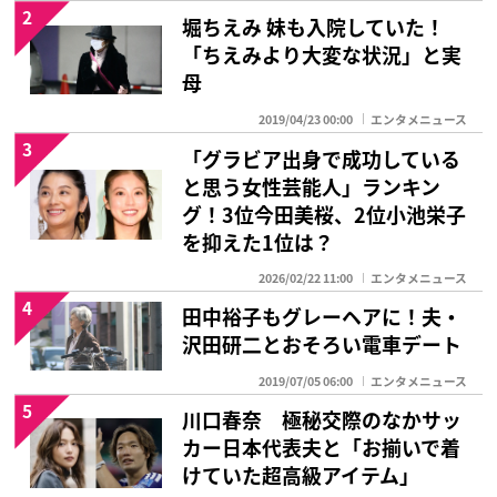
2
堀ちえみ 妹も入院していた！
「ちえみより大変な状況」と実
母
2019/04/23 00:00
エンタメニュース
3
「グラビア出身で成功している
と思う女性芸能人」ランキン
グ！3位今田美桜、2位小池栄子
を抑えた1位は？
2026/02/22 11:00
エンタメニュース
4
田中裕子もグレーヘアに！夫・
沢田研二とおそろい電車デート
2019/07/05 06:00
エンタメニュース
5
川口春奈 極秘交際のなかサッ
カー日本代表夫と「お揃いで着
けていた超高級アイテム」