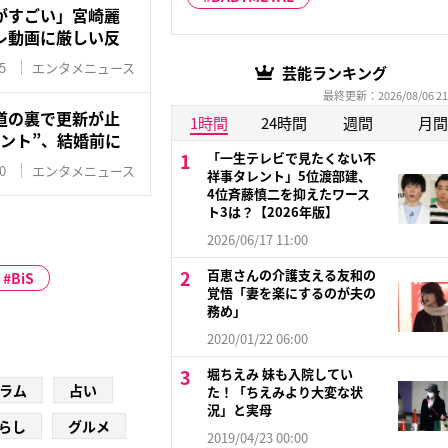
がすごい」宮崎麗
レ動画に厳しい反
5
エンタメニュース
芸能ランキング
最終更新：2026/08/06 21
道の裏で更新が止
1時間
24時間
週間
月間
ント”、結婚前に
「一生テレビで見たくない不
0
エンタメニュース
祥事タレント」5位渡部建、
4位斉藤慎二を抑えたワース
ト3は？【2026年版】
2026/06/17 11:00
百恵さんの介護支える友和の
BiS
覚悟「妻を楽にするのが夫の
務め」
2020/01/22 06:00
堀ちえみ 妹も入院してい
ラム
占い
た！「ちえみより大変な状
況」と実母
らし
グルメ
2019/04/23 00:00