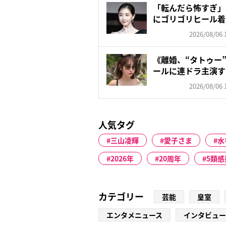
「転んだら怖すぎ」
にゴリゴリヒール着
頑な...
2026/08/06 
《離婚、“タトゥー
ールに連ドラ主演す
朝...
2026/08/06 
人気タグ
三山凌輝
愛子さま
水
2026年
20周年
5類感
カテゴリー
芸能
皇室
エンタメニュース
インタビュー