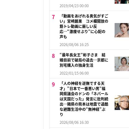
2019/04/23 00:00
「動画をあげれる勇気がすご
い」宮崎麗果 コメ欄開放の
筋トレ動画に厳しい反
応…“激痩せぶり”に心配の
声も
2026/08/06 16:25
“最年長女王”彬子さま 結
婚目前で破局の過去…京都に
別宅購入の独身生活
2022/01/15 06:00
「人の神経を逆撫でする天
才」”日本で一番悪い男”福
岡県議会のドンの「ネパール
は天国だった」発言に批判続
出…隣県の熊本は地震で過酷
な避難生活中の“無神経”ぶ
り
2026/08/06 16:30