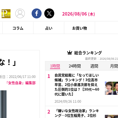
2026/08/06
(木)
コラム
占い
お買い物
総合ランキング
最終更新：2026/08/06 21
な！」
1時間
24時間
週間
月間
自民党総裁に「なってほしい
：2022/06/17 11:00
候補」ランキング！3位高市
『女性自身』編集部
早苗、2位小泉進次郎を抑え
た圧倒的1位は？【30代〜60
代に聞いた】
2024/09/26 11:00
「嫌いな女性政治家」ランキ
ング…3位生稲晃子、2位杉