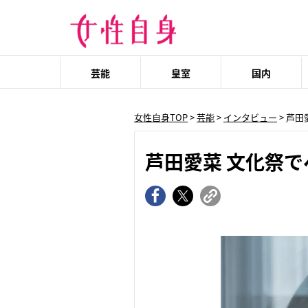
芸能
皇室
国内
女性自身TOP
>
芸能
>
インタビュー
> 芦
芦田愛菜 文化祭