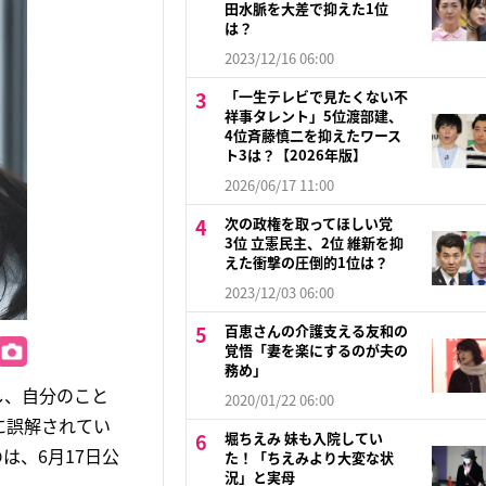
田水脈を大差で抑えた1位
は？
2023/12/16 06:00
「一生テレビで見たくない不
祥事タレント」5位渡部建、
4位斉藤慎二を抑えたワース
ト3は？【2026年版】
2026/06/17 11:00
次の政権を取ってほしい党
3位 立憲民主、2位 維新を抑
えた衝撃の圧倒的1位は？
2023/12/03 06:00
百恵さんの介護支える友和の
覚悟「妻を楽にするのが夫の
務め」
し、自分のこと
2020/01/22 06:00
に誤解されてい
堀ちえみ 妹も入院してい
は、6月17日公
た！「ちえみより大変な状
況」と実母