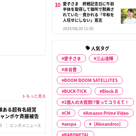
愛子さま 終戦記念日に午前
半休を取得して御所で黙祷さ
れていた…貫かれる「平和を
人任せにしない」意志
2024/08/20 11:00
人気タグ
愛子さま
三山凌輝
水谷豊
BOOM BOOM SATELLITES
BUCK-TICK
Block.B
もっと見る
1億人の大質問!?笑ってコラえて！
験ある超有名経営
CM
Amazon Prime Video
ジャンポケ斉藤被告
aespa
［Alexandros］
0
エンタメニュース
BABYMETAL