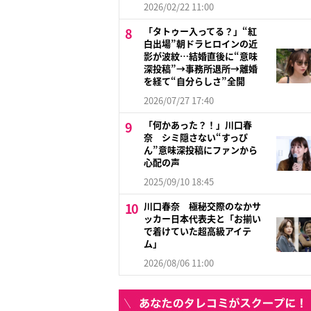
2026/02/22 11:00
「タトゥー入ってる？」“紅
白出場”朝ドラヒロインの近
影が波紋…結婚直後に“意味
深投稿”→事務所退所→離婚
を経て“自分らしさ”全開
2026/07/27 17:40
「何かあった？！」川口春
奈 シミ隠さない“すっぴ
ん”意味深投稿にファンから
心配の声
2025/09/10 18:45
川口春奈 極秘交際のなかサ
ッカー日本代表夫と「お揃い
で着けていた超高級アイテ
ム」
2026/08/06 11:00