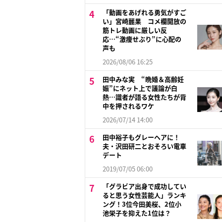
「動画をあげれる勇気がすご
い」宮崎麗果 コメ欄開放の
筋トレ動画に厳しい反
応…“激痩せぶり”に心配の
声も
2026/08/06 16:25
田中みな実 “晩婚＆高齢妊
娠”にネット上で議論が白
熱…識者が語る女性たちが背
中を押されるワケ
2026/07/14 14:00
田中裕子もグレーヘアに！
夫・沢田研二とおそろい電車
デート
2019/07/05 06:00
「グラビア出身で成功してい
ると思う女性芸能人」ランキ
ング！3位今田美桜、2位小
池栄子を抑えた1位は？