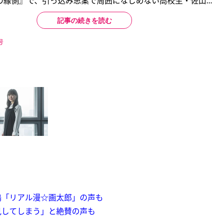
縁側』で、引っ込み思案で周囲になじめない高校生・佐山...
記事の続きを読む
号
鳴「リアル漫☆画太郎」の声も
見してしまう」と絶賛の声も