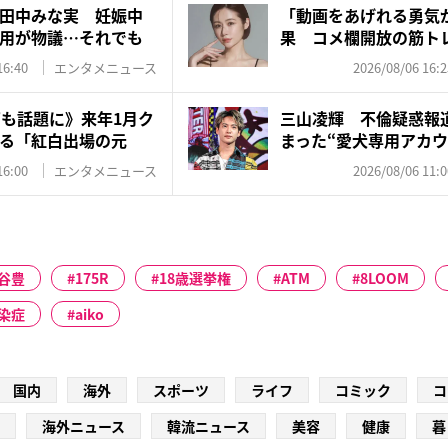
田中みな実 妊娠中
「動画をあげれる勇気
用が物議…それでも
果 コメ欄開放の筋ト
応…...
16:40
エンタメニュース
2026/08/06 16:2
”も話題に》来年1月ク
三山凌輝 不倫疑惑報
る「紅白出場の元
まった“愛犬専用アカウ
飼...
16:00
エンタメニュース
2026/08/06 11:0
谷豊
175R
18歳選挙権
ATM
8LOOM
染症
aiko
国内
海外
スポーツ
ライフ
コミック
コ
海外ニュース
韓流ニュース
美容
健康
暮