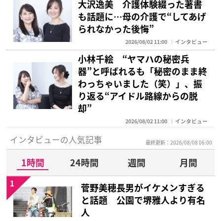
大沢逸美 介護体験綴った著書
も話題に…母の介護で“してあげ
られなかった後悔”
2026/08/02 11:00
インタビュー
小林千絵 “ヤマハの秘密兵
器”と呼ばれるも「秘密のまま終
わっちゃいました（笑）」、振
り返る“アイドル路線からの脱
却”
2026/08/02 11:00
インタビュー
インタビューの人気記事
最終更新：2026/08/08 06:00
1時間
24時間
週間
月間
1
菅野美穂長男がイケメンすぎる
と話題 公園で堺雅人より有名
人