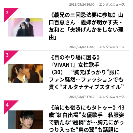
2018/05/24 16:00
エンタメニュース
2
《義兄の三回忌法要に参加》山
口百恵さん 義姉が明かす夫・
友和と「夫婦げんかをしない理
由」
2026/04/02 11:00
エンタメニュース
3
《目のやり場に困る》
『VIVANT』女性歌手
（30） “胸元ぽっかり”服に
ファン騒然…ファッションでも
貫く“オルタナティブスタイル”
2026/08/07 17:10
エンタメニュース
4
《前にも後ろにもタトゥー》43
歳“紅白出場”女優歌手 私服姿
で新たな“絵柄”が…胸元にがっ
つり入った“鳥の翼”も話題に