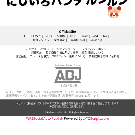
Official Site
JJ
CLASSY.
VERY
STORY
HERS
Mart
美ST
bis
和食スタイル
女性自身
SmartFLASH
kokode.jp
このサイトについて
コンテンツポリシー
プライバシーポリシー
利用規約
特定商取引法に基づく表記
広告掲載について
運営会社
ニュース提供先
WEBプッシュ通知について
情報提供
お問い合わせ
ABJマークは、この電子書店・電子書籍配信サービスが、著作権者からコンテンツ使用許諾を得た正
規版配信サービスであることを示す登録商標（登録番号 第6091713号）です。
本サイトに掲載されているすべての文章・画像の無断転載・複製行為を固く禁止します。すべて
の著作権は光文社に帰属します。
© Kobunsha Co., Ltd. All Rights Reserved.
WP2Social Auto Publish
Powered By :
XYZScripts.com