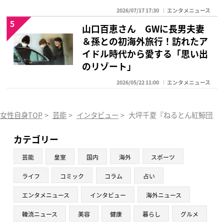
2026/07/17 17:30
エンタメニュース
5
山口百恵さん GWに長男夫妻
＆孫との初海外旅行！訪れたア
イドル時代から愛する「思い出
のリゾート」
2026/05/22 11:00
エンタメニュース
女性自身TOP
>
芸能
>
インタビュー
>
大坪千夏『ねるとん紅鯨団』
カテゴリー
芸能
皇室
国内
海外
スポーツ
ライフ
コミック
コラム
占い
エンタメニュース
インタビュー
海外ニュース
韓流ニュース
美容
健康
暮らし
グルメ