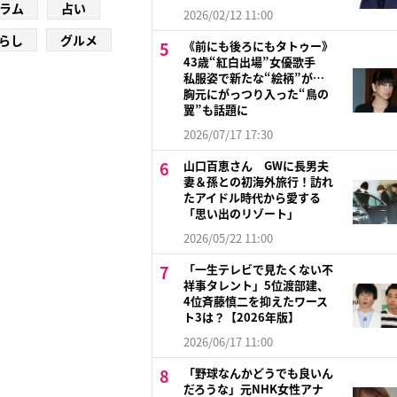
ラム
占い
2026/02/12 11:00
らし
グルメ
《前にも後ろにもタトゥー》
43歳“紅白出場”女優歌手
私服姿で新たな“絵柄”が…
胸元にがっつり入った“鳥の
翼”も話題に
2026/07/17 17:30
山口百恵さん GWに長男夫
妻＆孫との初海外旅行！訪れ
たアイドル時代から愛する
「思い出のリゾート」
2026/05/22 11:00
「一生テレビで見たくない不
祥事タレント」5位渡部建、
4位斉藤慎二を抑えたワース
ト3は？【2026年版】
2026/06/17 11:00
「野球なんかどうでも良いん
だろうな」元NHK女性アナ