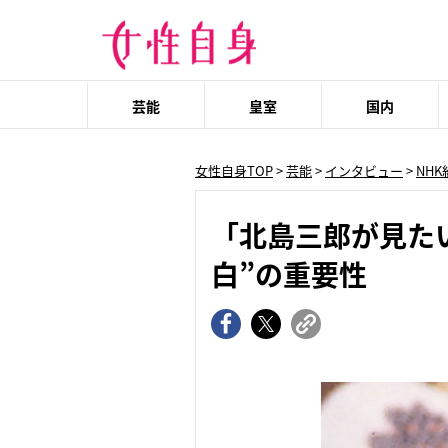
芸能
皇室
国内
女性自身TOP
>
芸能
>
インタビュー
>
NH
「北島三郎が見た
白”の重要性