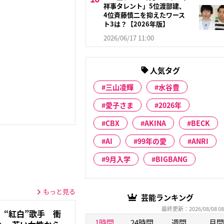
祥事タレント」5位渡部建、
4位斉藤慎二を抑えたワース
ト3は？【2026年版】
2026/06/17 11:00
人気タグ
三山凌輝
水谷豊
愛子さま
2026年
CBX
AKINA
BECK
AI
99年の愛
ANRI
9月入学
BIGBANG
もっと見る
芸能ランキング
最終更新：2026/08/08 08
“紅白”歌手 衝
1時間
24時間
週間
月間