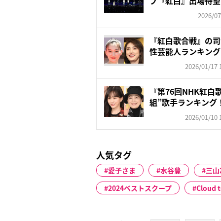
プ『紅白』出場待望
が懸...
2026/07
『紅白歌合戦』の司
性芸能人ランキング
綾...
2026/01/17 
『第76回NHK紅白
組”歌手ランキング！3
2026/01/10 
人気タグ
愛子さま
水谷豊
三山
2024ベストスクープ
Cloud 