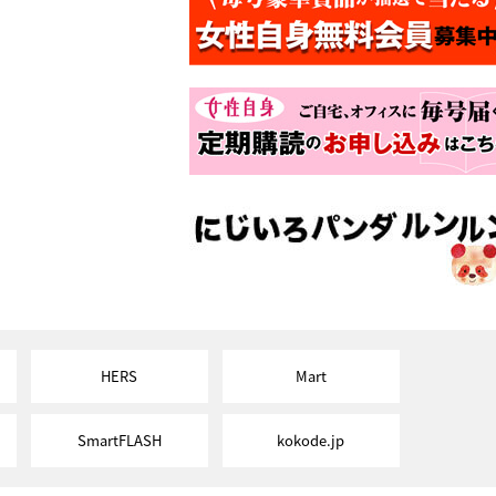
HERS
Mart
SmartFLASH
kokode.jp