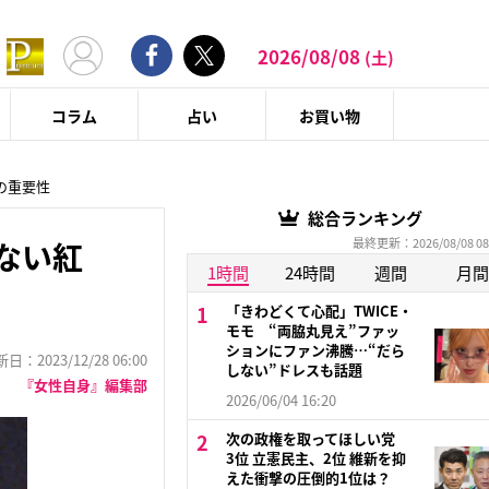
2026/08/08
(土)
コラム
占い
お買い物
の重要性
総合ランキング
最終更新：2026/08/08 08
ない紅
1時間
24時間
週間
月間
「きわどくて心配」TWICE・
モモ “両脇丸見え”ファッ
ションにファン沸騰…“だら
：2023/12/28 06:00
しない”ドレスも話題
『女性自身』編集部
2026/06/04 16:20
次の政権を取ってほしい党
3位 立憲民主、2位 維新を抑
えた衝撃の圧倒的1位は？