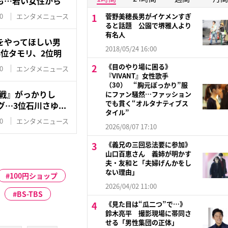
も…若い女性から
0
エンタメニュース
菅野美穂長男がイケメンすぎ
ると話題 公園で堺雅人より
有名人
をやってほしい男
2018/05/24 16:00
位タモリ、2位明
《目のやり場に困る》
0
エンタメニュース
『VIVANT』女性歌手
（30） “胸元ぽっかり”服
合戦』がっかりし
にファン騒然…ファッション
でも貫く“オルタナティブス
…3位石川さゆ...
タイル”
0
エンタメニュース
2026/08/07 17:10
《義兄の三回忌法要に参加》
山口百恵さん 義姉が明かす
夫・友和と「夫婦げんかをし
ない理由」
100円ショップ
2026/04/02 11:00
BS-TBS
《見た目は“瓜二つ”で…》
鈴木亮平 撮影現場に帯同さ
せる「男性集団の正体」