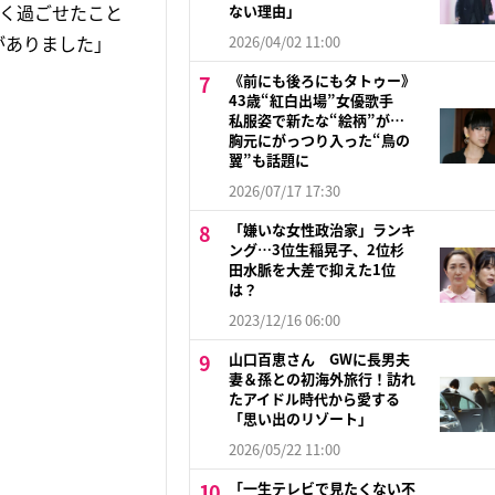
なく過ごせたこと
ない理由」
がありました」
2026/04/02 11:00
《前にも後ろにもタトゥー》
43歳“紅白出場”女優歌手
私服姿で新たな“絵柄”が…
胸元にがっつり入った“鳥の
翼”も話題に
2026/07/17 17:30
「嫌いな女性政治家」ランキ
ング…3位生稲晃子、2位杉
田水脈を大差で抑えた1位
は？
2023/12/16 06:00
山口百恵さん GWに長男夫
妻＆孫との初海外旅行！訪れ
たアイドル時代から愛する
「思い出のリゾート」
2026/05/22 11:00
「一生テレビで見たくない不