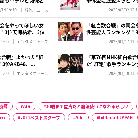
論も…テレビ関係者
撃体型に激変スッピン
支...
/14 19:10
韓流ニュース
2026/02/02 12:1
会をやってほしい女
『紅白歌合戦』の司会
！3位天海祐希、2位
性芸能人ランキング！3
石...
11:00
エンタメニュース
2026/01/17 11:0
歌合戦』よかった“紅
『第76回NHK紅白歌
位AKB48、...
た“紅組”歌手ランキング
11:00
エンタメニュース
2026/01/10 11:0
凌輝
AIR
30歳まで童貞だと魔法使いになれるらしい
ten
2021ベストスクープ
Ado
billboard JAPAN