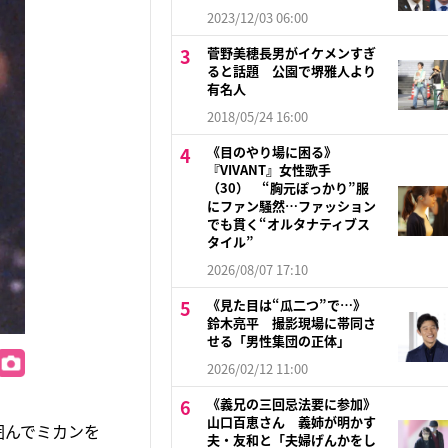
2023/12/03 06:00
菅野美穂長男がイケメンすぎ
ると話題 公園で堺雅人より
有名人
2018/05/24 16:00
《目のやり場に困る》
『VIVANT』女性歌手
（30） “胸元ぽっかり”服
にファン騒然…ファッション
でも貫く“オルタナティブス
タイル”
2026/08/07 17:10
《見た目は“瓜二つ”で…》
鈴木亮平 撮影現場に帯同さ
せる「男性集団の正体」
2026/02/12 11:00
《義兄の三回忌法要に参加》
山口百恵さん 義姉が明かす
囲んでミカンを
夫・友和と「夫婦げんかをし