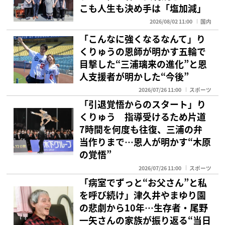
こも人生も決め手は「塩加減」
2026/08/02 11:00
国内
「こんなに強くなるなんて」り
くりゅうの恩師が明かす五輪で
目撃した“三浦璃来の進化”と恩
人支援者が明かした“今後”
2026/07/26 11:00
スポーツ
「引退覚悟からのスタート」り
くりゅう 指導受けるため片道
7時間を何度も往復、三浦の弁
当作りまで…恩人が明かす“木原
の覚悟”
2026/07/26 11:00
スポーツ
「病室でずっと“お父さん”と私
を呼び続け」津久井やまゆり園
の悲劇から10年…生存者・尾野
一矢さんの家族が振り返る“当日