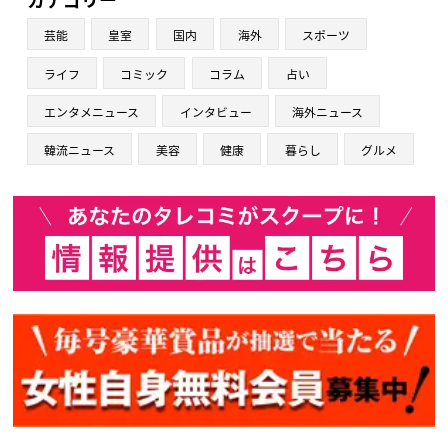
芸能
皇室
国内
海外
スポーツ
ライフ
コミック
コラム
占い
エンタメニュース
インタビュー
海外ニュース
韓流ニュース
美容
健康
暮らし
グルメ