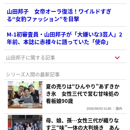
山田邦子 女帝オーラ復活！ワイルドすぎ
る“女豹ファッション”を目撃
M-1初審査員・山田邦子が「大嫌いな3芸人」2
年前、本誌に赤裸々に語っていた「使命」
山田邦子に関する記事
シリーズ人間の最新記事
夏の売りは“ひんやり”あずきか
き氷 女性三代で営む甘味処の
看板娘90歳
2026/08/02 11:00
国内
母、娘、孫…女性三代が織りな
す三“味”一体の大判焼き あん