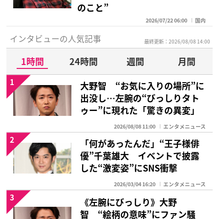
のこと”
2026/07/22 06:00
国内
インタビューの人気記事
最終更新：2026/08/08 14:00
1時間
24時間
週間
月間
1
大野智 “お気に入りの場所”に
出没し…左腕の“びっしりタト
ゥー”に現れた「驚きの異変」
2026/08/08 11:00
エンタメニュース
2
「何があったんだ」“王子様俳
優”千葉雄大 イベントで披露
した“激変姿”にSNS衝撃
2026/03/04 16:20
エンタメニュース
3
《左腕にびっしり》大野
智 “絵柄の意味”にファン騒