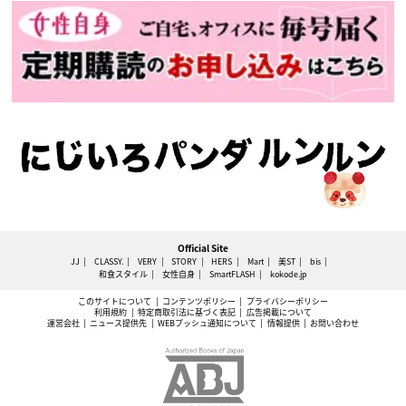
Official Site
JJ
CLASSY.
VERY
STORY
HERS
Mart
美ST
bis
和食スタイル
女性自身
SmartFLASH
kokode.jp
このサイトについて
コンテンツポリシー
プライバシーポリシー
利用規約
特定商取引法に基づく表記
広告掲載について
運営会社
ニュース提供先
WEBプッシュ通知について
情報提供
お問い合わせ