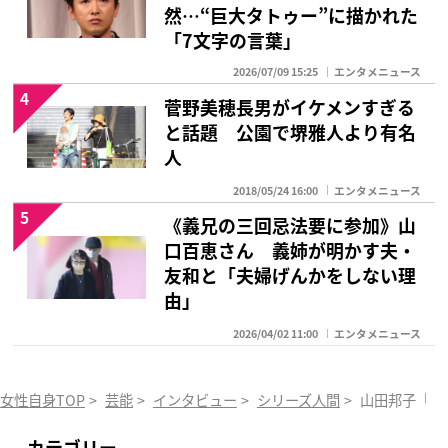
然…“巨大タトゥー”に描かれた
「7文字の言葉」
2026/07/09 15:25
エンタメニュース
4
菅野美穂長男がイケメンすぎる
と話題 公園で堺雅人より有名
人
2018/05/24 16:00
エンタメニュース
5
《義兄の三回忌法要に参加》山
口百恵さん 義姉が明かす夫・
友和と「夫婦げんかをしない理
由」
2026/04/02 11:00
エンタメニュース
女性自身TOP
>
芸能
>
インタビュー
>
シリーズ人間
>
山田邦子「倒
カテゴリー