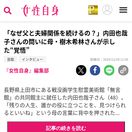
「なぜ父と夫婦関係を続けるの？」内田也哉
子さんの問いに母・樹木希林さんが示し
た“覚悟”
芸能
インタビュー
投稿日：2024/12/29 11:00
『女性自身』編集部
長野県上田市にある戦没画学生慰霊美術館「無言
館」の共同館主に就任した内田也哉子さん（48）。
「残りの人生、誰かの役に立つことを、見つけられ
るといいね」という母の言葉に背中を押された...
記事の続きを読む