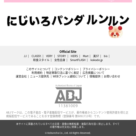
Official Site
JJ
CLASSY.
VERY
STORY
HERS
Mart
美ST
bis
和食スタイル
女性自身
SmartFLASH
kokode.jp
このサイトについて
コンテンツポリシー
プライバシーポリシー
利用規約
特定商取引法に基づく表記
広告掲載について
運営会社
ニュース提供先
WEBプッシュ通知について
情報提供
お問い合わせ
ABJマークは、この電子書店・電子書籍配信サービスが、著作権者からコンテンツ使用許諾を得た正
規版配信サービスであることを示す登録商標（登録番号 第6091713号）です。
本サイトに掲載されているすべての文章・画像の無断転載・複製行為を固く禁止します。すべて
の著作権は光文社に帰属します。
© Kobunsha Co., Ltd. All Rights Reserved.