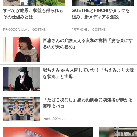
すべてが絶景、収益も得られる
GOETHEとFINCHIがタッグを
その仕組みとは
組み、新メディアを創設
PR(COCO VILLA on GOETHE)
PR(FINCHI on GOETHE)
百恵さんの介護支える友和の覚悟「妻を楽にす
るのが夫の務め」
堀ちえみ 妹も入院していた！「ちえみより大変
な状況」と実母
「たばこ税なし」思わぬ朗報に喫煙者が群がる
新型タバコ
PR(株式会社HAL)