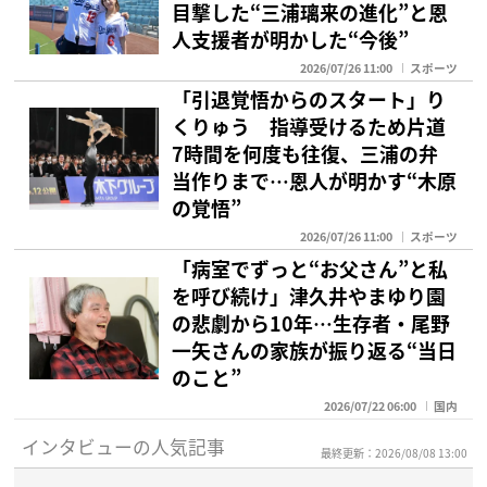
目撃した“三浦璃来の進化”と恩
人支援者が明かした“今後”
2026/07/26 11:00
スポーツ
「引退覚悟からのスタート」り
くりゅう 指導受けるため片道
7時間を何度も往復、三浦の弁
当作りまで…恩人が明かす“木原
の覚悟”
2026/07/26 11:00
スポーツ
「病室でずっと“お父さん”と私
を呼び続け」津久井やまゆり園
の悲劇から10年…生存者・尾野
一矢さんの家族が振り返る“当日
のこと”
2026/07/22 06:00
国内
インタビューの人気記事
最終更新：2026/08/08 13:00