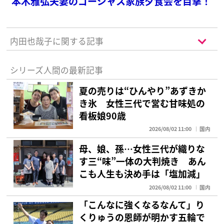
本木雅弘夫妻のゴージャス家族夕食会を目撃！
内田也哉子に関する記事
シリーズ人間の最新記事
夏の売りは“ひんやり”あずきか
き氷 女性三代で営む甘味処の
看板娘90歳
2026/08/02 11:00
国内
母、娘、孫…女性三代が織りな
す三“味”一体の大判焼き あん
こも人生も決め手は「塩加減」
2026/08/02 11:00
国内
「こんなに強くなるなんて」り
くりゅうの恩師が明かす五輪で