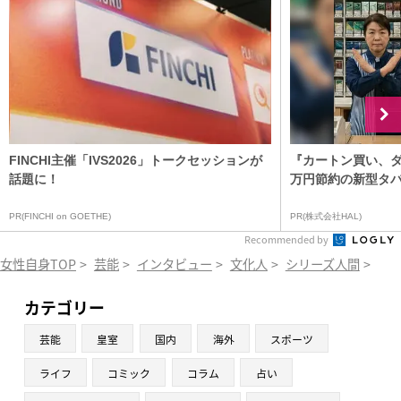
FINCHI主催「IVS2026」トークセッションが
『カートン買い、ダ
話題に！
万円節約の新型タ
PR(FINCHI on GOETHE)
PR(株式会社HAL)
Recommended by
女性自身TOP
>
芸能
>
インタビュー
>
文化人
>
シリーズ人間
>
「
カテゴリー
芸能
皇室
国内
海外
スポーツ
ライフ
コミック
コラム
占い