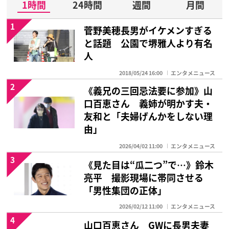
1時間
24時間
週間
月間
1
菅野美穂長男がイケメンすぎる
と話題 公園で堺雅人より有名
人
2018/05/24 16:00
エンタメニュース
2
《義兄の三回忌法要に参加》山
口百恵さん 義姉が明かす夫・
友和と「夫婦げんかをしない理
由」
2026/04/02 11:00
エンタメニュース
3
《見た目は“瓜二つ”で…》鈴木
亮平 撮影現場に帯同させる
「男性集団の正体」
2026/02/12 11:00
エンタメニュース
4
山口百恵さん GWに長男夫妻