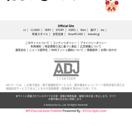
Official Site
JJ
CLASSY.
VERY
STORY
HERS
Mart
美ST
bis
和食スタイル
女性自身
SmartFLASH
kokode.jp
このサイトについて
コンテンツポリシー
プライバシーポリシー
利用規約
特定商取引法に基づく表記
広告掲載について
運営会社
ニュース提供先
WEBプッシュ通知について
情報提供
お問い合わせ
ABJマークは、この電子書店・電子書籍配信サービスが、著作権者からコンテンツ使用許諾を得た正
規版配信サービスであることを示す登録商標（登録番号 第6091713号）です。
本サイトに掲載されているすべての文章・画像の無断転載・複製行為を固く禁止します。すべて
の著作権は光文社に帰属します。
© Kobunsha Co., Ltd. All Rights Reserved.
WP2Social Auto Publish
Powered By :
XYZScripts.com