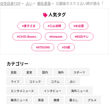
女性自身TOP
>
占い
>
蝦名里香
>
元銀座ホステス占い師が語る「1月
人気タグ
愛子さま
三山凌輝
水谷豊
Chilli Beans.
Amazon
BS日テレ
ATSUSHI
30歳
カテゴリー
芸能
皇室
国内
海外
スポーツ
ライフ
コミック
コラム
占い
エンタメニュース
インタビュー
海外ニュース
韓流ニュース
美容
健康
暮らし
グルメ