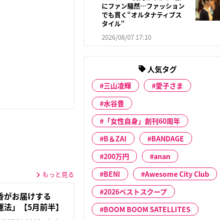
にファン騒然…ファッション
でも貫く“オルタナティブス
タイル”
2026/08/07 17:10
人気タグ
三山凌輝
愛子さま
水谷豊
「女性自身」創刊60周年
B＆ZAI
BANDAGE
200万円
anan
BENI
Awesome City Club
もっと見る
2026ベストスクープ
香がお届けする
運法」【5月前半】
BOOM BOOM SATELLITES