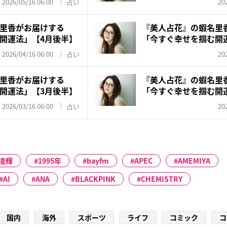
2026/05/16 06:00
占い
20
里香がお届けする
『美人占花』の蝦名里
開運法」【4月後半】
「今すぐ幸せを掴む開
2026/04/16 06:00
占い
20
里香がお届けする
『美人占花』の蝦名里
開運法」【3月後半】
「今すぐ幸せを掴む開
2026/03/16 06:00
占い
20
凌輝
1995年
bayfm
APEC
AMEMIYA
AI
ANA
BLACKPINK
CHEMISTRY
国内
海外
スポーツ
ライフ
コミック
コ