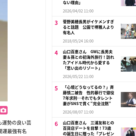
ない理由」
2026/04/02 11:00
菅野美穂長男がイケメンすぎ
ると話題 公園で堺雅人より
有名人
2018/05/24 16:00
山口百恵さん GWに長男夫
妻＆孫との初海外旅行！訪れ
たアイドル時代から愛する
「思い出のリゾート」
2026/05/22 11:00
「心境どうなってるの？」斉
藤慎二被告 性的暴行で懲役
7年求刑…それでもタレント
妻がSNSで貫く“完全沈黙”
2026/08/07 11:00
も運勢の良い芸
山口百恵さん 三浦友和との
百貨店デートを目撃！73歳
開運最強有名
の誕生日に贈った「プレゼン