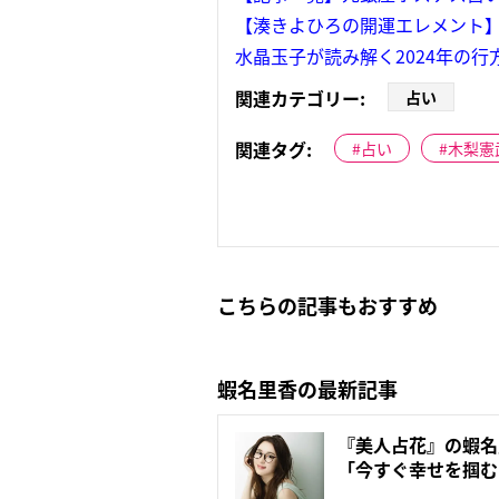
【湊きよひろの開運エレメント
水晶玉子が読み解く2024年の
関連カテゴリー:
占い
関連タグ:
占い
木梨憲
こちらの記事もおすすめ
蝦名里香の最新記事
『美人占花』の蝦名
「今すぐ幸せを掴む