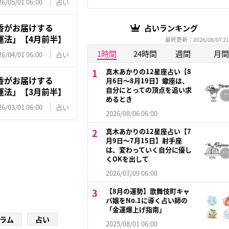
26/05/01 06:00
占い
香がお届けする
占いランキング
運法」【4月前半】
最終更新：2026/08/07 21
1時間
24時間
週間
月間
26/04/01 06:00
占い
真木あかりの12星座占い【8
香がお届けする
月6日～8月19日】蠍座は、
自分にとっての頂点を追い求
運法」【3月前半】
めるとき
26/03/01 06:00
占い
2026/08/06 06:00
真木あかりの12星座占い【7
月9日〜7月15日】射手座
は、変わっていく自分に優し
くOKを出して
2026/07/09 06:00
【8月の運勢】歌舞伎町キャ
バ嬢をNo.1に導く占い師の
「金運爆上げ指南」
ラム
占い
2025/08/01 06:00