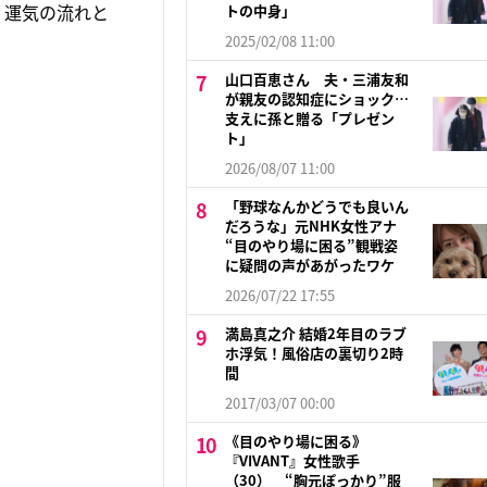
！運気の流れと
トの中身」
2025/02/08 11:00
山口百恵さん 夫・三浦友和
が親友の認知症にショック…
支えに孫と贈る「プレゼン
ト」
2026/08/07 11:00
「野球なんかどうでも良いん
だろうな」元NHK女性アナ
“目のやり場に困る”観戦姿
に疑問の声があがったワケ
2026/07/22 17:55
満島真之介 結婚2年目のラブ
ホ浮気！風俗店の裏切り2時
間
2017/03/07 00:00
《目のやり場に困る》
『VIVANT』女性歌手
（30） “胸元ぽっかり”服