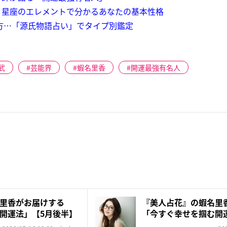
】星座のエレメントで分かるあなたの基本性格
行方…「源氏物語占い」でタイプ別鑑定
武
芸能界
蝦名里香
開運最強有名人
里香がお届けする
『美人占花』の蝦名里
開運法」【5月後半】
「今すぐ幸せを掴む開