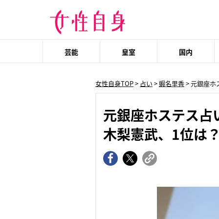
芸能
皇室
国内
女性自身TOP
>
占い
>
蝦名里香
> 元銀座
元銀座ホステス占
木梨憲武、1位は