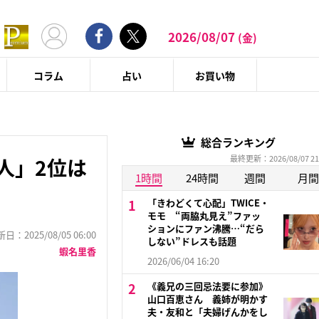
2026/08/07
(金)
コラム
占い
お買い物
総合ランキング
最終更新：2026/08/07 21
人」2位は
1時間
24時間
週間
月間
「きわどくて心配」TWICE・
モモ “両脇丸見え”ファッ
ションにファン沸騰…“だら
：2025/08/05 06:00
しない”ドレスも話題
蝦名里香
2026/06/04 16:20
《義兄の三回忌法要に参加》
山口百恵さん 義姉が明かす
夫・友和と「夫婦げんかをし