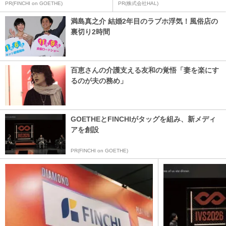
PR(FINCHI on GOETHE)
PR(株式会社HAL)
満島真之介 結婚2年目のラブホ浮気！風俗店の
裏切り2時間
百恵さんの介護支える友和の覚悟「妻を楽にす
るのが夫の務め」
GOETHEとFINCHIがタッグを組み、新メディ
アを創設
PR(FINCHI on GOETHE)