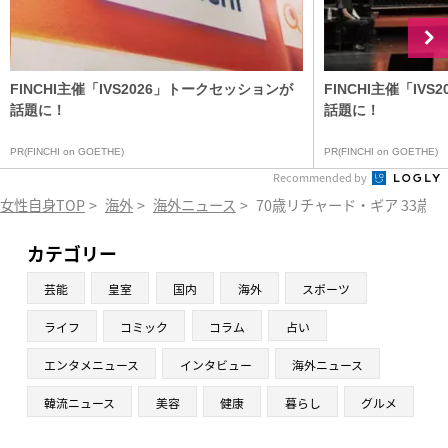
FINCHI主催「IVS2026」トークセッションが
FINCHI主催「IV
話題に！
話題に！
PR(FINCHI on GOETHE)
PR(FINCHI on GOETHE)
Recommended by
女性自身TOP
>
海外
>
海外ニュース
>
70歳リチャード・ギア 33歳
カテゴリー
芸能
皇室
国内
海外
スポーツ
ライフ
コミック
コラム
占い
エンタメニュース
インタビュー
海外ニュース
韓流ニュース
美容
健康
暮らし
グルメ