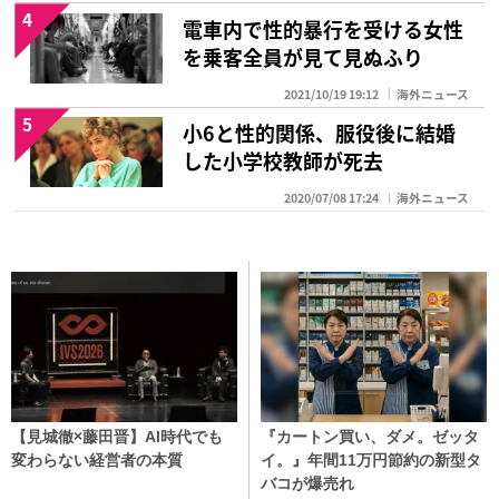
4
電車内で性的暴行を受ける女性
を乗客全員が見て見ぬふり
2021/10/19 19:12
海外ニュース
5
小6と性的関係、服役後に結婚
した小学校教師が死去
2020/07/08 17:24
海外ニュース
【見城徹×藤田晋】AI時代でも
『カートン買い、ダメ。ゼッタ
変わらない経営者の本質
イ。』年間11万円節約の新型タ
バコが爆売れ