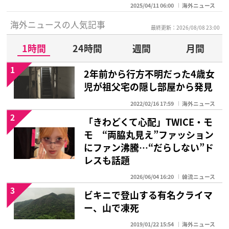
2025/04/11 06:00
海外ニュース
海外ニュースの人気記事
最終更新：2026/08/08 23:00
1時間
24時間
週間
月間
1
2年前から行方不明だった4歳女
児が祖父宅の隠し部屋から発見
2022/02/16 17:59
海外ニュース
2
「きわどくて心配」TWICE・モ
モ “両脇丸見え”ファッション
にファン沸騰…“だらしない”ド
レスも話題
2026/06/04 16:20
韓流ニュース
3
ビキニで登山する有名クライマ
ー、山で凍死
2019/01/22 15:54
海外ニュース