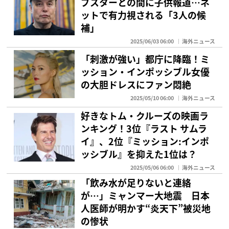
プスターとの間に子供報道…ネ
ットで有力視される「3人の候
補」
2025/06/03 06:00
海外ニュース
「刺激が強い」都庁に降臨！ミ
ッション・インポッシブル女優
の大胆ドレスにファン悶絶
2025/05/10 06:00
海外ニュース
好きなトム・クルーズの映画ラ
ンキング！3位『ラスト サムラ
イ』、2位『ミッション:インポ
ッシブル』を抑えた1位は？
2025/05/06 06:00
海外ニュース
「飲み水が足りないと連絡
が…」ミャンマー大地震 日本
人医師が明かす“炎天下”被災地
の惨状