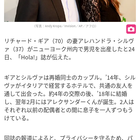
（写真：Andy Kropa／Invision／AP／アフロ）
リチャード・ギア（70）の妻アレハンドラ・シルヴ
ァ（37）がニューヨーク州内で男児を出産したと24
日、「Hola!」誌が伝えた。
ギアとシルヴァは再婚同士のカップル。’14年、シル
ヴァがイタリアで経営するホテルで、共通の友人を
通して出会った。約4年の交際の後、’18年に結婚
し、翌年2月にはアレクサンダーくんが誕生。2人は
それぞれ以前の配偶者との間に息子を一人ずつもう
けている。
同誌の報道によると、プライバシーを守るため、パ