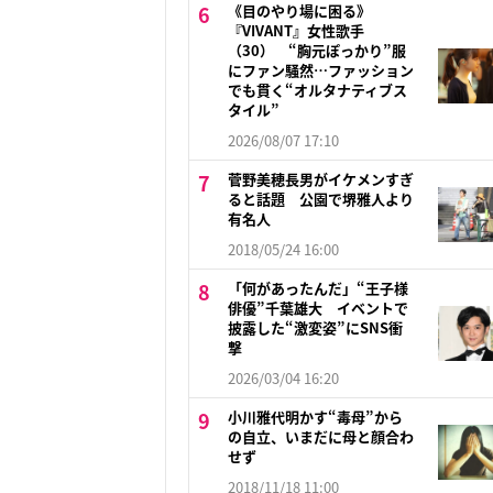
《目のやり場に困る》
『VIVANT』女性歌手
（30） “胸元ぽっかり”服
にファン騒然…ファッション
でも貫く“オルタナティブス
タイル”
2026/08/07 17:10
菅野美穂長男がイケメンすぎ
ると話題 公園で堺雅人より
有名人
2018/05/24 16:00
「何があったんだ」“王子様
俳優”千葉雄大 イベントで
披露した“激変姿”にSNS衝
撃
2026/03/04 16:20
小川雅代明かす“毒母”から
の自立、いまだに母と顔合わ
せず
2018/11/18 11:00