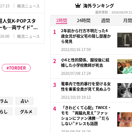
海外ランキング
 17:15
韓流ニュース
最終更新：2026/08/09 21
人気K-POPスタ
1時間
24時間
週間
月間
も…両サイド“...
2年前から行方不明だった4
歳女児が祖父宅の隠し部屋か
 16:00
韓流ニュース
ら発見
2022/02/16 17:59
小6と性的関係、服役後に結
婚した小学校教師が死去
7ORDER
2020/07/08 17:24
電車内で性的暴行を受ける女
性を乗客全員が見て見ぬふり
2021/10/19 19:12
ラム
占い
「きわどくて心配」TWICE・
らし
グルメ
モモ “両脇丸見え”ファッ
ションにファン沸騰…“だら
しない”ドレスも話題
2026/06/04 16:20