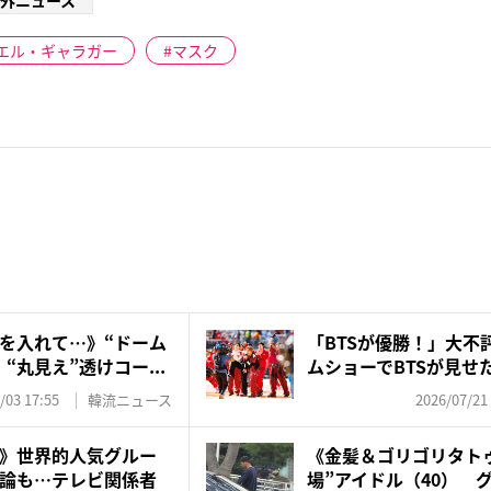
外ニュース
エル・ギャラガー
マスク
を入れて…》“ドーム
「BTSが優勝！」大不
“丸見え”透けコー...
ムショーでBTSが見せた
/03 17:55
韓流ニュース
2026/07/21
》世界的人気グルー
《金髪＆ゴリゴリタト
論も…テレビ関係者
場”アイドル（40） 