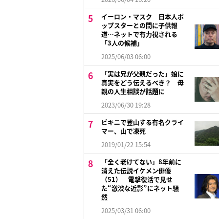
イーロン・マスク 日本人ポ
ップスターとの間に子供報
道…ネットで有力視される
「3人の候補」
2025/06/03 06:00
「実は兄が父親だった」娘に
真実をどう伝えるべき？ 母
親の人生相談が話題に
2023/06/30 19:28
ビキニで登山する有名クライ
マー、山で凍死
2019/01/22 15:54
「全く老けてない」8年前に
消えた伝説イケメン俳優
（51） 電撃復活で見せ
た“激渋な近影”にネット騒
然
2025/03/31 06:00