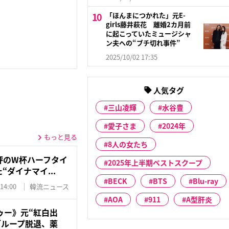
「ほんまにつかれた」元E-
girls藤井萩花 離婚2カ月前
に起こっていたミュージシャ
ン夫への“ブチ切れ事件”
2025/10/02 17:35
人気タグ
三山凌輝
水谷豊
愛子さま
2024年
もっと見る
8人の女たち
評のW杯ハーフタイ
2025年上半期ベストスクープ
“ダイナマイ...
BECK
BTS
Blu-ray
 14:00
韓流ニュース
AOA
911
A型肝炎
ゥー》元“紅白出
グループ脱退、薬