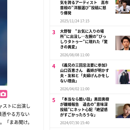
気を誇るアーティスト 高市
首相の“洋服選び”投稿に怒
り爆発
2025/11/24 17:15
大野智 “お気に入りの場
所”に出没し…左腕の“びっ
しりタトゥー”に現れた「驚
きの異変」
2026/08/08 11:00
《義兄の三回忌法要に参加》
山口百恵さん 義姉が明かす
夫・友和と「夫婦げんかをし
ない理由」
2026/04/02 11:00
「本当なら酷い話」黒田勇樹
が離婚報告 過去の“意味深
ャストに出演し
投稿”にネット心配「絶望感
憤懣やる方ない
がすごかったろうな」
た。「まあ聞け。
2024/07/30 15:40