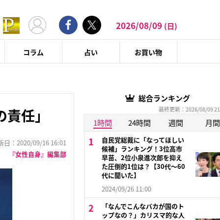
2026/08/09
(日)
コラム
占い
お買い物
総合ランキング
最終更新：2026/08/09 21
の責任」
1時間
24時間
週間
月間
自民党総裁に「なってほしい
：2020/09/16 16:01
候補」ランキング！3位高市
『女性自身』編集部
早苗、2位小泉進次郎を抑え
た圧倒的1位は？【30代〜60
代に聞いた】
2024/09/26 11:00
「なんでこんなバカが国のト
ップなの？」カリスマ的な人