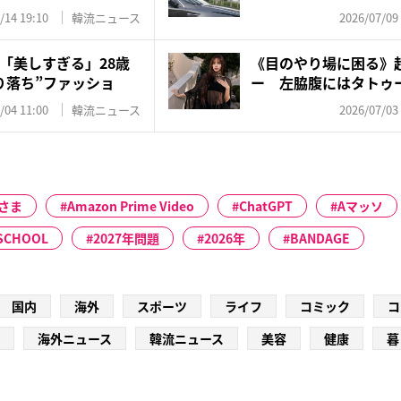
物...
/14 19:10
韓流ニュース
2026/07/09
「美しすぎる」28歳
《目のやり場に困る》超
り落ち”ファッショ
ー 左脇腹にはタトゥー
/04 11:00
韓流ニュース
2026/07/03
さま
Amazon Prime Video
ChatGPT
Aマッソ
SCHOOL
2027年問題
2026年
BANDAGE
国内
海外
スポーツ
ライフ
コミック
コ
海外ニュース
韓流ニュース
美容
健康
暮