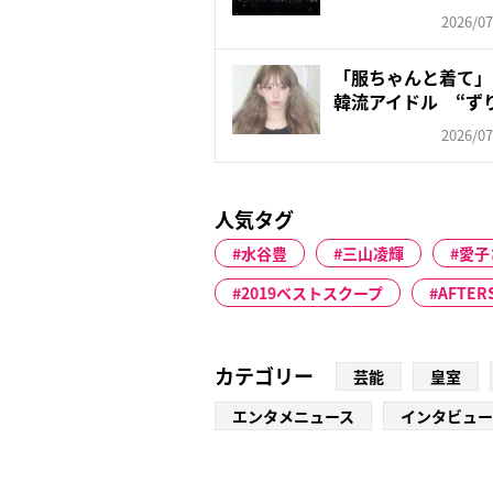
が懸...
2026/07
「服ちゃんと着て」
韓流アイドル “ず
ン...
2026/07
人気タグ
水谷豊
三山凌輝
愛子
2019ベストスクープ
AFTER
カテゴリー
芸能
皇室
エンタメニュース
インタビュー