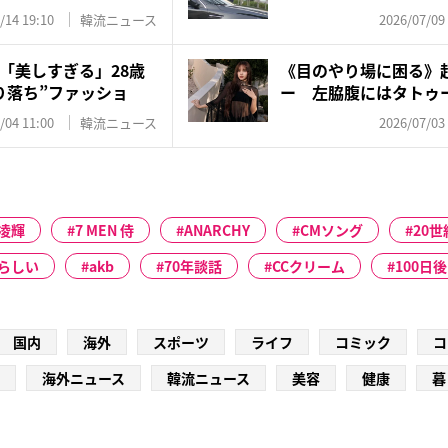
物...
/14 19:10
韓流ニュース
2026/07/09
「美しすぎる」28歳
《目のやり場に困る》超
り落ち”ファッショ
ー 左脇腹にはタトゥー
/04 11:00
韓流ニュース
2026/07/03
凌輝
7 MEN 侍
ANARCHY
CMソング
20世
らしい
akb
70年談話
CCクリーム
100日
国内
海外
スポーツ
ライフ
コミック
コ
海外ニュース
韓流ニュース
美容
健康
暮