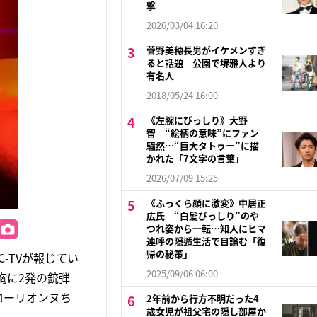
撃
2026/03/04 16:20
菅野美穂長男がイケメンすぎ
ると話題 公園で堺雅人より
有名人
2018/05/24 16:00
《左腕にびっしり》大野
智 “絵柄の意味”にファン
騒然…“巨大タトゥー”に描
かれた「7文字の言葉」
2026/07/09 15:25
《ふっくら顔に激変》中居正
広氏 “白髪びっしり”のや
つれ姿から一転…知人にヒマ
連呼の隠遁生活で目論む「復
帰の秘策」
-TVが報じてい
2025/09/06 06:00
胸に2発の銃弾
ローリオンヌち
2年前から行方不明だった4
歳女児が祖父宅の隠し部屋か