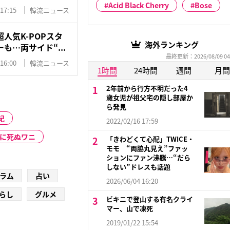
Acid Black Cherry
Bose
 17:15
韓流ニュース
人気K-POPスタ
海外ランキング
も…両サイド“...
最終更新：2026/08/09 04
 16:00
韓流ニュース
1時間
24時間
週間
月間
2年前から行方不明だった4
歳女児が祖父宅の隠し部屋か
ら発見
紀
2022/02/16 17:59
後に死ぬワニ
「きわどくて心配」TWICE・
モモ “両脇丸見え”ファッ
ションにファン沸騰…“だら
しない”ドレスも話題
ラム
占い
2026/06/04 16:20
らし
グルメ
ビキニで登山する有名クライ
マー、山で凍死
2019/01/22 15:54