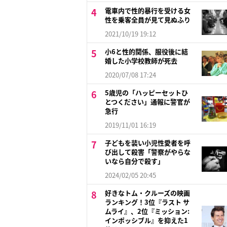
電車内で性的暴行を受ける女
性を乗客全員が見て見ぬふり
2021/10/19 19:12
小6と性的関係、服役後に結
婚した小学校教師が死去
2020/07/08 17:24
5歳児の「ハッピーセットひ
とつください」通報に警官が
急行
2019/11/01 16:19
子どもを装い小児性愛者を呼
び出して殺害「警察がやらな
いなら自分で殺す」
2024/02/05 20:45
好きなトム・クルーズの映画
ランキング！3位『ラスト サ
ムライ』、2位『ミッション:
インポッシブル』を抑えた1