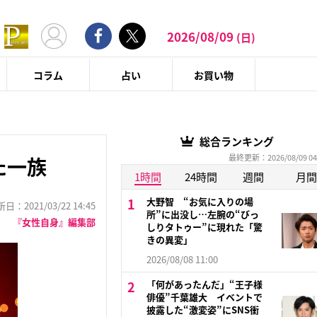
2026/08/09
(日)
コラム
占い
お買い物
総合ランキング
最終更新：2026/08/09 04
た一族
1時間
24時間
週間
月間
大野智 “お気に入りの場
：2021/03/22 14:45
所”に出没し…左腕の“びっ
『女性自身』編集部
しりタトゥー”に現れた「驚
きの異変」
2026/08/08 11:00
「何があったんだ」“王子様
俳優”千葉雄大 イベントで
披露した“激変姿”にSNS衝