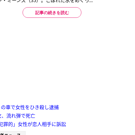
・ミーンズ（35）。こぼれた水をめぐっ...
記事の続きを読む
トの車で女性をひき殺し逮捕
女、流れ弾で死亡
は犯罪的」女性が恋人相手に訴訟