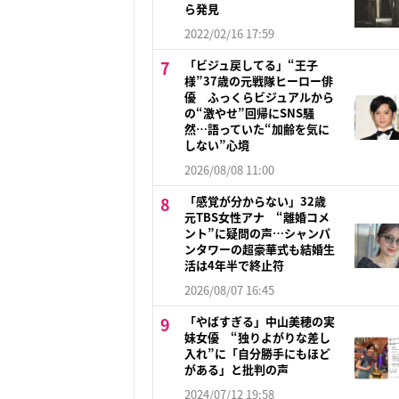
ら発見
2022/02/16 17:59
「ビジュ戻してる」“王子
様”37歳の元戦隊ヒーロー俳
優 ふっくらビジュアルから
の“激やせ”回帰にSNS騒
然…語っていた“加齢を気に
しない”心境
2026/08/08 11:00
「感覚が分からない」32歳
元TBS女性アナ “離婚コメ
ント”に疑問の声…シャンパ
ンタワーの超豪華式も結婚生
活は4年半で終止符
2026/08/07 16:45
「やばすぎる」中山美穂の実
妹女優 “独りよがりな差し
入れ”に「自分勝手にもほど
がある」と批判の声
2024/07/12 19:58