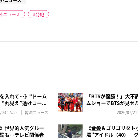
外ニュース
外ニュース
発砲
を入れて…》“ドーム
「BTSが優勝！」大不
“丸見え”透けコー...
ムショーでBTSが見せた
/03 17:55
韓流ニュース
2026/07/21
》世界的人気グルー
《金髪＆ゴリゴリタト
論も…テレビ関係者
場”アイドル（40） 