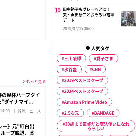
田中裕子もグレーヘアに！
夫・沢田研二とおそろい電車
デート
2019/07/05 06:00
人気タグ
三山凌輝
愛子さま
水谷豊
CNN
2019ベストスクープ
もっと見る
2024ベストスクープ
評のW杯ハーフタイ
“ダイナマイ...
Amazon Prime Video
 14:00
韓流ニュース
2.5次元
BANDAGE
30歳まで童貞だと魔法使いになれ
ゥー》元“紅白出
るらしい
グループ脱退、薬