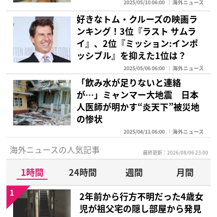
2025/05/10 06:00
海外ニュース
好きなトム・クルーズの映画ラ
ンキング！3位『ラスト サムラ
イ』、2位『ミッション:インポ
ッシブル』を抑えた1位は？
2025/05/06 06:00
海外ニュース
「飲み水が足りないと連絡
が…」ミャンマー大地震 日本
人医師が明かす“炎天下”被災地
の惨状
2025/04/11 06:00
海外ニュース
海外ニュースの人気記事
最終更新：2026/08/06 23:00
1時間
24時間
週間
月間
1
2年前から行方不明だった4歳女
児が祖父宅の隠し部屋から発見