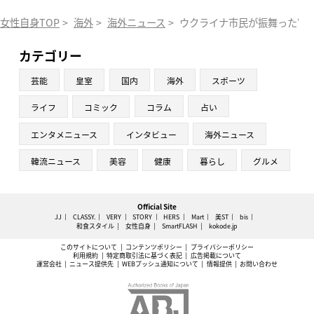
女性自身TOP
>
海外
>
海外ニュース
>
ウクライナ市民が振舞った“毒
カテゴリー
芸能
皇室
国内
海外
スポーツ
ライフ
コミック
コラム
占い
エンタメニュース
インタビュー
海外ニュース
韓流ニュース
美容
健康
暮らし
グルメ
Official Site
JJ
CLASSY.
VERY
STORY
HERS
Mart
美ST
bis
和食スタイル
女性自身
SmartFLASH
kokode.jp
このサイトについて
コンテンツポリシー
プライバシーポリシー
利用規約
特定商取引法に基づく表記
広告掲載について
運営会社
ニュース提供先
WEBプッシュ通知について
情報提供
お問い合わせ