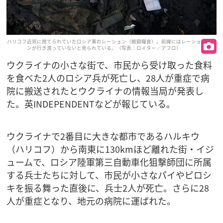
ハリコフ近郊に捨てられていたロシア軍のレーション（戦闘糧食）。前線にはレーショ
ンが行き渡っていないと見られている。（写真：ロイター／アフロ）
ウクライナの小さな街で、市民から受け取った食料
を食べた2人のロシア兵が死亡し、28人が重症で病
院に搬送されたとウクライナの情報当局が発表し
た。英INDEPENDENTなどが報じている。
ウクライナで2番目に大きな都市であるハルキウ
（ハリコフ）から南東に130kmほど離れた街・イジ
ュームで、ロシア陸軍第三自動車化狙撃師団に所属
する兵士たちに対して、市民が小さなパイやピロシ
キを振る舞った直後に、兵士2人が死亡。さらに28
人が重症となり、地元の病院に運ばれた。