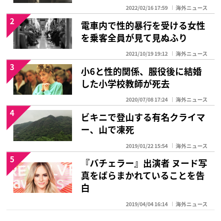
2022/02/16 17:59
海外ニュース
2
電車内で性的暴行を受ける女性
を乗客全員が見て見ぬふり
2021/10/19 19:12
海外ニュース
3
小6と性的関係、服役後に結婚
した小学校教師が死去
2020/07/08 17:24
海外ニュース
4
ビキニで登山する有名クライマ
ー、山で凍死
2019/01/22 15:54
海外ニュース
5
『バチェラー』出演者 ヌード写
真をばらまかれていることを告
白
2019/04/04 16:14
海外ニュース