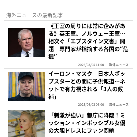
海外ニュースの最新記事
《王室の周りには常に企みがあ
る》英王室、ノルウェー王室…
相次ぐ「エプスタイン文書」問
題 専門家が指摘する各国の“危
機”
2026/03/05 11:00
海外ニュース
イーロン・マスク 日本人ポッ
プスターとの間に子供報道…ネ
ットで有力視される「3人の候
補」
2025/06/03 06:00
海外ニュース
「刺激が強い」都庁に降臨！ミ
ッション・インポッシブル女優
の大胆ドレスにファン悶絶