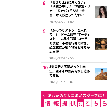
「あまり上品に見えない」
「別格の美しさ」TWICE・サ
ナ “見せパン”衣装に賛
否…本人が語った“真相”
2026/06/20 11:00
《がっつりタトゥーを入れ
て…》“ドーム即完”アーティ
スト “丸見え”透けコーデ
を披露…不適切行為で謝罪、
過激衣装が度々物議も揺るが
ぬ支持
2026/08/03 17:55
3週間行方不明だった中学
生、空き家の煙突内から遺体
で発見
2020/01/15 18:07