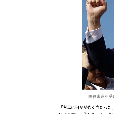
暗殺未遂を受
「右耳に何かが強く当たった