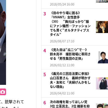
2018/05/24 16:00
《目のやり場に困る》
『VIVANT』女性歌手
（30） “胸元ぽっかり”服
にファン騒然…ファッション
でも貫く“オルタナティブス
タイル”
2026/08/07 17:10
《見た目は“瓜二つ”で…》
鈴木亮平 撮影現場に帯同さ
せる「男性集団の正体」
2026/02/12 11:00
《義兄の三回忌法要に参加》
山口百恵さん 義姉が明かす
夫・友和と「夫婦げんかをし
ない理由」
2026/04/02 11:00
て、銃撃されて
次の政権を取ってほしい党
3位 立憲民主、2位 維新を抑