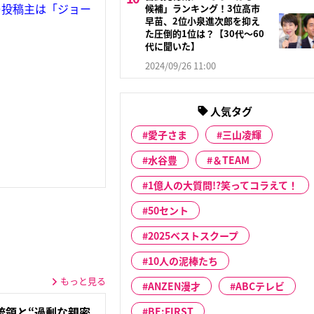
…投稿主は「ジョー
候補」ランキング！3位高市
早苗、2位小泉進次郎を抑え
た圧倒的1位は？【30代〜60
代に聞いた】
2024/09/26 11:00
人気タグ
愛子さま
三山凌輝
水谷豊
＆TEAM
1億人の大質問!?笑ってコラえて！
50セント
2025ベストスクープ
10人の泥棒たち
もっと見る
ANZEN漫才
ABCテレビ
統領と“過剰な親密
BE:FIRST