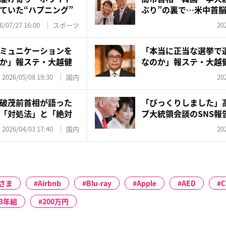
ていた“ハプニング”
ぶり”の裏で…米中首
怒...
6/07/27 16:00
スポーツ
20
ミュニケーションを
「本当に正当な選挙で
か」報ステ・大越健
なのか」報ステ・大越
名指...
2026/05/08 19:30
国内
20
破茂前首相が語った
「びっくりしました」
「対処法」と「絶対
プ大統領会談のSNS報
だ...
2026/04/03 17:40
国内
20
さま
Airbnb
Blu-ray
Apple
AED
C
83年組
200万円