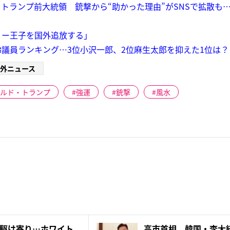
トランプ前大統領 銃撃から“助かった理由”がSNSで拡散も
リー王子を国外追放する」
議員ランキング…3位小沢一郎、2位麻生太郎を抑えた1位は？
外ニュース
ルド・トランプ
強運
銃撃
風水
駆け寄り…ホワイト
高市首相 韓国・李大