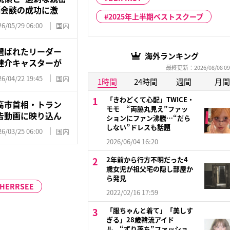
脳会談の成功に激
2025年上半期ベストスクープ
26/05/29 06:00
国内
選ばれたリーダー
海外ランキング
健介キャスターが
最終更新：2026/08/08 09
26/04/22 19:45
国内
1時間
24時間
週間
月間
「きわどくて心配」TWICE・
高市首相・トラン
モモ “両脇丸見え”ファッ
告動画に映り込ん
ションにファン沸騰…“だら
しない”ドレスも話題
26/03/25 06:00
国内
2026/06/04 16:20
2年前から行方不明だった4
歳女児が祖父宅の隠し部屋か
ら発見
HERRSEE
2022/02/16 17:59
「服ちゃんと着て」「美しす
ぎる」28歳韓流アイド
ル “ずり落ち”ファッショ