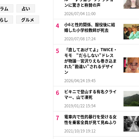
ンに驚きと称賛の声
ラム
占い
2026/07/04 11:00
らし
グルメ
小6と性的関係、服役後に結
婚した小学校教師が死去
2020/07/08 17:24
「直してあげてよ」TWICE・
モモ “だらしない”ドレス
が物議…宮沢りえも巻き込ま
れた“勘違い”されるデザイ
ン
2026/04/24 19:45
ビキニで登山する有名クライ
マー、山で凍死
2019/01/22 15:54
電車内で性的暴行を受ける女
性を乗客全員が見て見ぬふり
2021/10/19 19:12