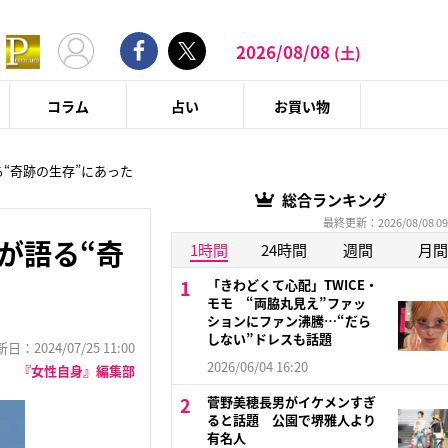
2026/08/08
(土)
コラム
占い
お買い物
る“奇跡の生存”にあった
総合ランキング
最終更新：2026/08/08 09
が語る“奇
1時間
24時間
週間
月間
「きわどくて心配」TWICE・
モモ “両脇丸見え”ファッ
ションにファン沸騰…“だら
しない”ドレスも話題
：2024/07/25 11:00
2026/06/04 16:20
『女性自身』編集部
菅野美穂長男がイケメンすぎ
ると話題 公園で堺雅人より
有名人