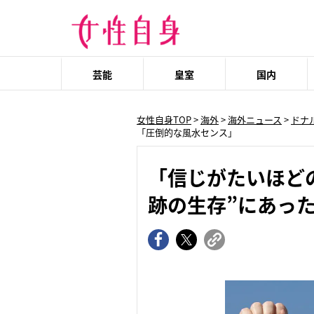
芸能
皇室
国内
女性自身TOP
>
海外
>
海外ニュース
>
ドナ
「圧倒的な風水センス」
「信じがたいほどの
跡の生存”にあっ