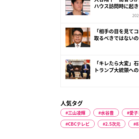
ハウス訪問時に起き
202
「相手の目を見てコ
取るべきではないの
介キ...
「キレたら大変」石
トランプ大統領への
にN...
人気タグ
三山凌輝
水谷豊
愛子
CBCテレビ
2.5次元