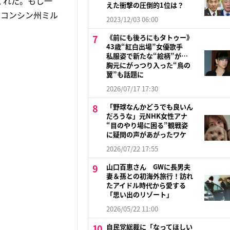
くれた。もし一
えた衝撃の圧倒的1位は？
スコンシン州ミル
2023/12/03 06:00
《前にも後ろにもタトゥー》
43歳“紅白出場”女優歌手
私服姿で新たな“絵柄”が…
胸元にがっつり入った“鳥の
翼”も話題に
2026/07/17 17:30
「野球なんかどうでも良いん
だろうな」元NHK女性アナ
“目のやり場に困る”観戦姿
に疑問の声があがったワケ
2026/07/22 17:55
山口百恵さん GWに長男夫
妻＆孫との初海外旅行！訪れ
たアイドル時代から愛する
「思い出のリゾート」
2026/05/22 11:00
自民党総裁に「なってほしい