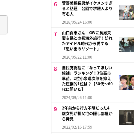
菅野美穂長男がイケメンすぎ
ると話題 公園で堺雅人より
有名人
2018/05/24 16:00
山口百恵さん GWに長男夫
妻＆孫との初海外旅行！訪れ
たアイドル時代から愛する
「思い出のリゾート」
2026/05/22 11:00
自民党総裁に「なってほしい
候補」ランキング！3位高市
早苗、2位小泉進次郎を抑え
た圧倒的1位は？【30代〜60
代に聞いた】
2024/09/26 11:00
2年前から行方不明だった4
歳女児が祖父宅の隠し部屋か
ら発見
2022/02/16 17:59