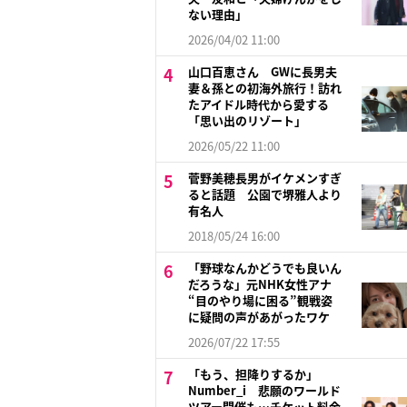
ない理由」
2026/04/02 11:00
山口百恵さん GWに長男夫
妻＆孫との初海外旅行！訪れ
たアイドル時代から愛する
「思い出のリゾート」
2026/05/22 11:00
菅野美穂長男がイケメンすぎ
ると話題 公園で堺雅人より
有名人
2018/05/24 16:00
「野球なんかどうでも良いん
だろうな」元NHK女性アナ
“目のやり場に困る”観戦姿
に疑問の声があがったワケ
2026/07/22 17:55
「もう、担降りするか」
Number_i 悲願のワールド
ツアー開催も…チケット料金