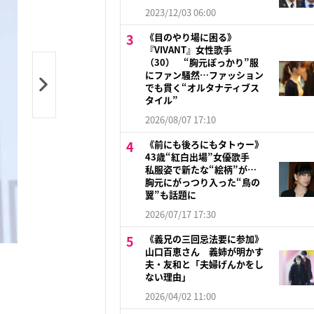
2023/12/03 06:00
《目のやり場に困る》
『VIVANT』女性歌手
（30） “胸元ぽっかり”服
にファン騒然…ファッション
でも貫く“オルタナティブス
タイル”
2026/08/07 17:10
《前にも後ろにもタトゥー》
43歳“紅白出場”女優歌手
私服姿で新たな“絵柄”が…
胸元にがっつり入った“鳥の
翼”も話題に
2026/07/17 17:30
《義兄の三回忌法要に参加》
山口百恵さん 義姉が明かす
夫・友和と「夫婦げんかをし
ない理由」
2026/04/02 11:00