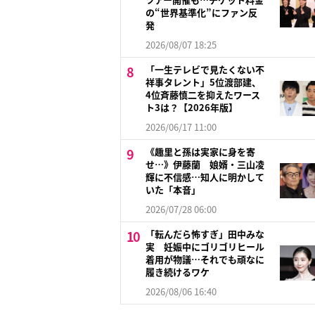
の“世界基準化”にファン反
発
2026/08/07 18:25
「一生テレビで見たくない不
祥事タレント」5位渡部建、
4位斉藤慎二を抑えたワース
ト3は？【2026年版】
2026/06/17 11:00
《趣里と孫は実家に身を寄
せ…》伊藤蘭 娘婿・三山凌
輝に不信感…知人に明かして
いた「本音」
2026/07/28 06:00
「転んだら怖すぎ」田中みな
実 妊娠中にゴリゴリヒール
着用が物議…それでも頑なに
履き続けるワケ
2026/08/06 16:40