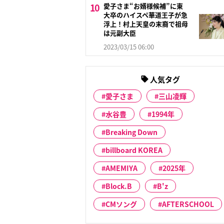
愛子さま“お婿様候補”に東
大卒のハイスペ華道王子が急
浮上！村上天皇の末裔で祖母
は元副大臣
2023/03/15 06:00
人気タグ
愛子さま
三山凌輝
水谷豊
1994年
Breaking Down
billboard KOREA
AMEMIYA
2025年
Block.B
B'z
CMソング
AFTERSCHOOL