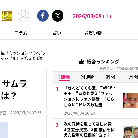
2026/08/08
(土)
コラム
占い
お買い物
2位『ミッション:インポッ
ポッシブル』を抑えた1位
総合ランキング
最終更新：2026/08/08 05
1時間
24時間
週間
月間
 サムラ
「きわどくて心配」TWICE・
位は？
モモ “両脇丸見え”ファッ
ションにファン沸騰…“だら
しない”ドレスも話題
：2025/05/06 07:33
2026/06/04 16:20
次の政権を取ってほしい党
3位 立憲民主、2位 維新を抑
えた衝撃の圧倒的1位は？