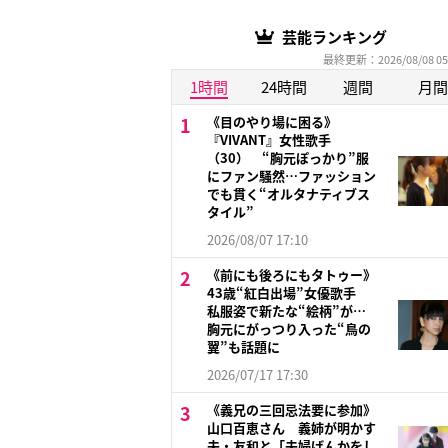
芸能ランキング
最終更新：2026/08/08 05
1時間
24時間
週間
月間
《目のやり場に困る》
『VIVANT』女性歌手
（30） “胸元ぽっかり”服
にファン騒然…ファッション
でも貫く“オルタナティブス
タイル”
2026/08/07 17:10
《前にも後ろにもタトゥー》
43歳“紅白出場”女優歌手
私服姿で新たな“絵柄”が…
胸元にがっつり入った“鳥の
翼”も話題に
2026/07/17 17:30
《義兄の三回忌法要に参加》
山口百恵さん 義姉が明かす
夫・友和と「夫婦げんかをし