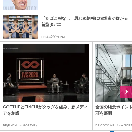
「たばこ税なし」思わぬ朗報に喫煙者が群がる
新型タバコ
PR(株式会社HAL)
GOETHEとFINCHIがタッグを組み、新メディ
全国の絶景ポイン
アを創設
荘を展開
PR(FINCHI on GOETHE)
PR(COCO VILLA on GOET