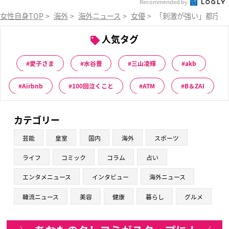
Recommended by
女性自身TOP
>
海外
>
海外ニュース
>
女優
>
「刺激が強い」都庁に
人気タグ
愛子さま
水谷豊
三山凌輝
akb
Airbnb
100回泣くこと
ATM
B＆ZAI
カテゴリー
芸能
皇室
国内
海外
スポーツ
ライフ
コミック
コラム
占い
エンタメニュース
インタビュー
海外ニュース
韓流ニュース
美容
健康
暮らし
グルメ