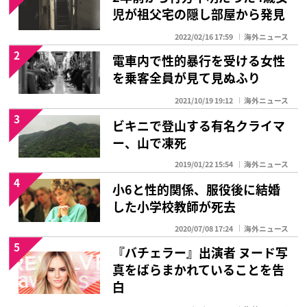
児が祖父宅の隠し部屋から発見
2022/02/16 17:59
海外ニュース
2
電車内で性的暴行を受ける女性
を乗客全員が見て見ぬふり
2021/10/19 19:12
海外ニュース
3
ビキニで登山する有名クライマ
ー、山で凍死
2019/01/22 15:54
海外ニュース
4
小6と性的関係、服役後に結婚
した小学校教師が死去
2020/07/08 17:24
海外ニュース
5
『バチェラー』出演者 ヌード写
真をばらまかれていることを告
白