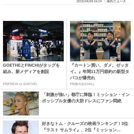
2019/04/04 16:14
海外ニュース
GOETHEとFINCHIがタッグを
『カートン買い、ダメ。ゼッタ
組み、新メディアを創設
イ。』年間11万円節約の新型タ
バコが爆売れ
PR(FINCHI on GOETHE)
PR(株式会社HAL)
「刺激が強い」都庁に降臨！ミッション・イン
ポッシブル女優の大胆ドレスにファン悶絶
好きなトム・クルーズの映画ランキング！3位
『ラスト サムライ』、2位『ミッション...