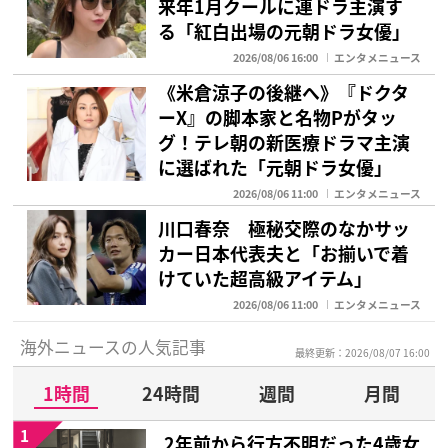
来年1月クールに連ドラ主演す
る「紅白出場の元朝ドラ女優」
2026/08/06 16:00
エンタメニュース
《米倉涼子の後継へ》『ドクタ
ーX』の脚本家と名物Pがタッ
グ！テレ朝の新医療ドラマ主演
に選ばれた「元朝ドラ女優」
2026/08/06 11:00
エンタメニュース
川口春奈 極秘交際のなかサッ
カー日本代表夫と「お揃いで着
けていた超高級アイテム」
2026/08/06 11:00
エンタメニュース
海外ニュースの人気記事
最終更新：2026/08/07 16:00
1時間
24時間
週間
月間
1
2年前から行方不明だった4歳女