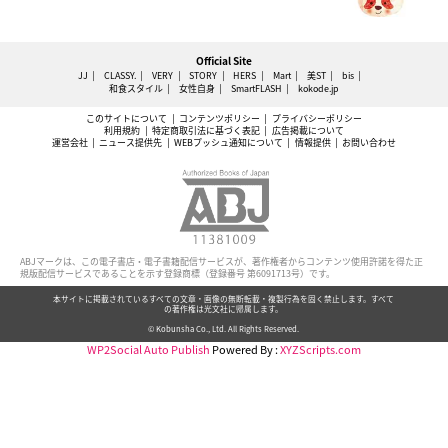
Official Site
JJ
CLASSY.
VERY
STORY
HERS
Mart
美ST
bis
和食スタイル
女性自身
SmartFLASH
kokode.jp
このサイトについて
コンテンツポリシー
プライバシーポリシー
利用規約
特定商取引法に基づく表記
広告掲載について
運営会社
ニュース提供先
WEBプッシュ通知について
情報提供
お問い合わせ
ABJマークは、この電子書店・電子書籍配信サービスが、著作権者からコンテンツ使用許諾を得た正
規版配信サービスであることを示す登録商標（登録番号 第6091713号）です。
本サイトに掲載されているすべての文章・画像の無断転載・複製行為を固く禁止します。すべて
の著作権は光文社に帰属します。
© Kobunsha Co., Ltd. All Rights Reserved.
WP2Social Auto Publish
Powered By :
XYZScripts.com