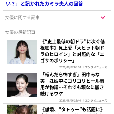
い？」と訊かれたカミラ夫人の回答
女優に関する記事
女優の最新記事
《“史上最低の朝ドラ”に次ぐ低
視聴率》見上愛「大ヒット朝ド
ラのヒロイン」と対照的な「エ
ゴサのポリシー」
2026/08/07 06:00
エンタメニュース
「転んだら怖すぎ」田中みな
実 妊娠中にゴリゴリヒール着
用が物議…それでも頑なに履き
続けるワケ
2026/08/06 16:40
エンタメニュース
《離婚、“タトゥー”も話題に》