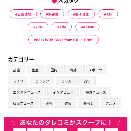
人気タグ
三山凌輝
水谷豊
愛子さま
326
2PM
Ado
AKB48
BALLISTIK BOYZ from EXILE TRIBE
カテゴリー
芸能
皇室
国内
海外
スポーツ
ライフ
コミック
コラム
占い
エンタメニュース
インタビュー
海外ニュース
韓流ニュース
美容
健康
暮らし
グルメ