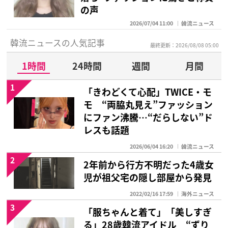
の声
2026/07/04 11:00
韓流ニュース
韓流ニュースの人気記事
最終更新：2026/08/08 05:00
1時間
24時間
週間
月間
1
「きわどくて心配」TWICE・モ
モ “両脇丸見え”ファッション
にファン沸騰…“だらしない”ド
レスも話題
2026/06/04 16:20
韓流ニュース
2
2年前から行方不明だった4歳女
児が祖父宅の隠し部屋から発見
2022/02/16 17:59
海外ニュース
3
「服ちゃんと着て」「美しすぎ
る」28歳韓流アイドル “ずり