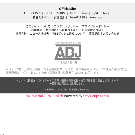
Official Site
JJ
CLASSY.
VERY
STORY
HERS
Mart
美ST
bis
和食スタイル
女性自身
SmartFLASH
kokode.jp
このサイトについて
コンテンツポリシー
プライバシーポリシー
利用規約
特定商取引法に基づく表記
広告掲載について
運営会社
ニュース提供先
WEBプッシュ通知について
情報提供
お問い合わせ
ABJマークは、この電子書店・電子書籍配信サービスが、著作権者からコンテンツ使用許諾を得た正
規版配信サービスであることを示す登録商標（登録番号 第6091713号）です。
本サイトに掲載されているすべての文章・画像の無断転載・複製行為を固く禁止します。すべて
の著作権は光文社に帰属します。
© Kobunsha Co., Ltd. All Rights Reserved.
WP2Social Auto Publish
Powered By :
XYZScripts.com