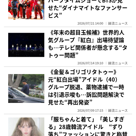
ハーフタイムショーでBTSが見
せた“ダイナマイトなファンサー
ビス”
2026/07/21 14:00
韓流ニュース
《年末の超目玉候補》世界的人
気グループ『紅白』出場待望論
も…テレビ関係者が懸念する“タ
トゥー問題”
2026/07/14 19:10
韓流ニュース
《金髪＆ゴリゴリタトゥー》
元“紅白出場”アイドル（40）
グループ脱退、薬物逮捕で一時
は引退示唆も…訴訟問題解決で
見せた“再出発姿”
2026/07/09 17:15
韓流ニュース
「服ちゃんと着て」「美しすぎ
る」28歳韓流アイドル “ずり
落ち”ファッションに驚きと称賛