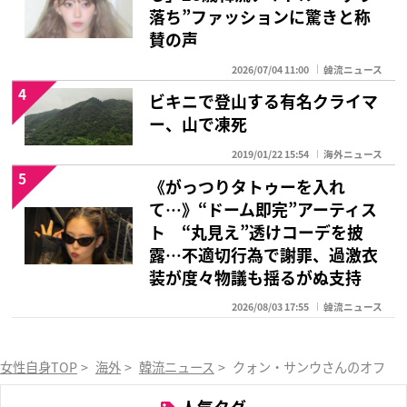
落ち”ファッションに驚きと称
賛の声
2026/07/04 11:00
韓流ニュース
4
ビキニで登山する有名クライマ
ー、山で凍死
2019/01/22 15:54
海外ニュース
5
《がっつりタトゥーを入れ
て…》“ドーム即完”アーティス
ト “丸見え”透けコーデを披
露…不適切行為で謝罪、過激衣
装が度々物議も揺るがぬ支持
2026/08/03 17:55
韓流ニュース
女性自身TOP
>
海外
>
韓流ニュース
>
クォン・サンウさんのオフィシャ