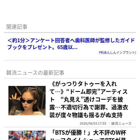
関連記事
＜約1分＞アンケート回答者へ歯科医師が監修したガイド
ブックをプレゼント。65歳以...
PR(あんしんインプラント)
韓流ニュースの最新記事
《がっつりタトゥーを入れ
て…》“ドーム即完”アーティス
ト “丸見え”透けコーデを披
露…不適切行為で謝罪、過激衣
装が度々物議も揺るがぬ支持
2026/08/03 17:55
韓流ニュース
「BTSが優勝！」大不評のW杯