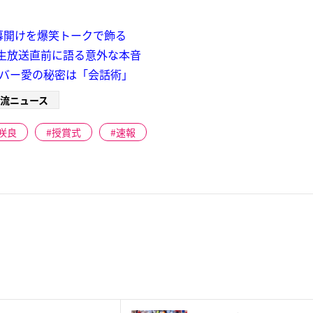
の幕開けを爆笑トークで飾る
生放送直前に語る意外な本音
メンバー愛の秘密は「会話術」
流ニュース
咲良
授賞式
速報