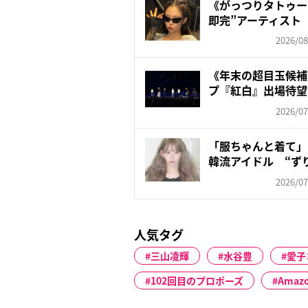
《がっつりタトゥー
即完”アーティスト 
2026/08
《年末の超目玉候補
プ『紅白』出場待望
が懸...
2026/07
「服ちゃんと着て」
韓流アイドル “ず
ン...
2026/07
人気タグ
三山凌輝
水谷豊
愛子
102回目のプロポーズ
Amaz