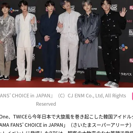
NS' CHOICE in JAPAN』（C）CJ ENM Co., Ltd, All Rights
Reserved
a One、TWICEら今年日本で大旋風を巻き起こした韓国アイドル
AMA FANS' CHOICE in JAPAN」（さいたまスーパーアリ