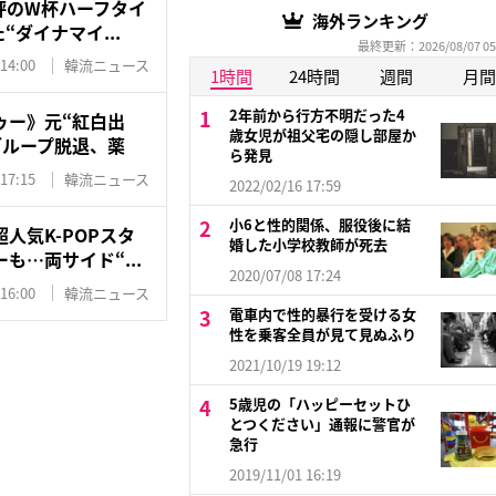
評のW杯ハーフタイ
海外ランキング
“ダイナマイ...
最終更新：2026/08/07 05
 14:00
韓流ニュース
1時間
24時間
週間
月間
2年前から行方不明だった4
ゥー》元“紅白出
歳女児が祖父宅の隠し部屋か
グループ脱退、薬
ら発見
 17:15
韓流ニュース
2022/02/16 17:59
小6と性的関係、服役後に結
人気K-POPスタ
婚した小学校教師が死去
も…両サイド“...
2020/07/08 17:24
 16:00
韓流ニュース
電車内で性的暴行を受ける女
性を乗客全員が見て見ぬふり
2021/10/19 19:12
5歳児の「ハッピーセットひ
とつください」通報に警官が
急行
2019/11/01 16:19