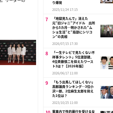
場。リーダーの
り爆発
2025/11/24 17:15
「地獄見たんで」消えた
元“旧ジャニ”アイドル 出所
から5カ月…明かされた“ム
ショ生活”と“局部にシリコ
ン”の真相
2026/07/15 17:30
「一生テレビで見たくない不
祥事タレント」5位渡部建、
4位斉藤慎二を抑えたワース
ト3は？【2026年版】
2026/06/17 11:00
「もう出馬してほしくない」
高齢議員ランキング…3位小
沢一郎、2位麻生太郎を抑え
た1位は？
2023/10/25 11:00
電車内で性的暴行を受ける女