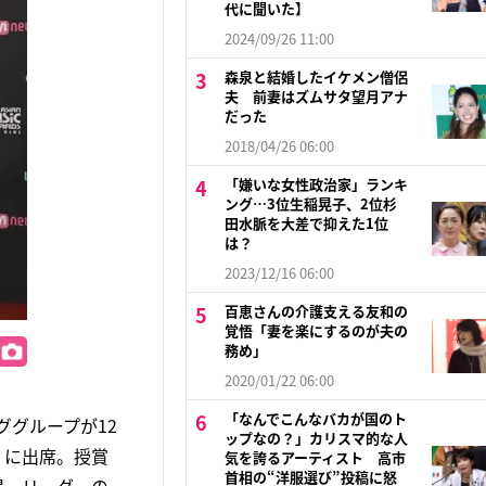
代に聞いた】
2024/09/26 11:00
森泉と結婚したイケメン僧侶
夫 前妻はズムサタ望月アナ
だった
2018/04/26 06:00
「嫌いな女性政治家」ランキ
ング…3位生稲晃子、2位杉
田水脈を大差で抑えた1位
は？
2023/12/16 06:00
百恵さんの介護支える友和の
覚悟「妻を楽にするのが夫の
務め」
2020/01/22 06:00
「なんでこんなバカが国のト
ググループが12
ップなの？」カリスマ的な人
ーナ）に出席。授賞
気を誇るアーティスト 高市
首相の“洋服選び”投稿に怒