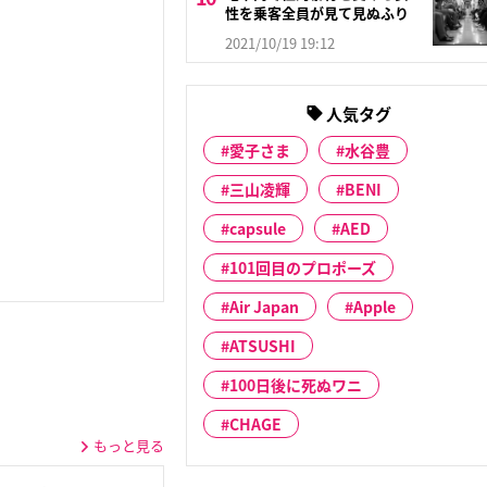
性を乗客全員が見て見ぬふり
2021/10/19 19:12
人気タグ
愛子さま
水谷豊
三山凌輝
BENI
capsule
AED
101回目のプロポーズ
Air Japan
Apple
ATSUSHI
100日後に死ぬワニ
CHAGE
もっと見る