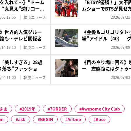
を入れて…》“ドーム
「BTSが優勝！」大不
“丸見え”透けコー...
ムショーでBTSが見せた
/03 17:55
韓流ニュース
2026/07/21
》世界的人気グルー
《金髪＆ゴリゴリタト
論も…テレビ関係者
場”アイドル（40） 
物...
/14 19:10
韓流ニュース
2026/07/09
「美しすぎる」28歳
《目のやり場に困る》超
り落ち”ファッショ
ー 左脇腹にはタトゥー
/04 11:00
韓流ニュース
2026/07/03
さま
2019年
7ORDER
Awesome City Club
on
akb
BEGIN
Airbnb
Bose