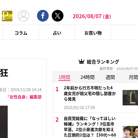
2026/08/07
(金)
コラム
占い
お買い物
総合ランキング
最終更新：2026/08/07 05
熱狂
1時間
24時間
週間
月間
2年前から行方不明だった4
：2019/11/26 14:14
歳女児が祖父宅の隠し部屋か
『女性自身』編集部
ら発見
2022/02/16 17:59
自民党総裁に「なってほしい
候補」ランキング！3位高市
早苗、2位小泉進次郎を抑え
た圧倒的1位は？【30代〜60