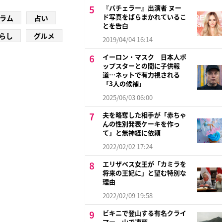
『バチェラー』出演者 ヌー
ド写真をばらまかれているこ
ラム
占い
とを告白
らし
グルメ
2019/04/04 16:14
イーロン・マスク 日本人ポ
ップスターとの間に子供報
道…ネットで有力視される
「3人の候補」
2025/06/03 06:00
夫を略奪した相手が「赤ちゃ
んの性別発表ケーキを作っ
て」と無神経に依頼
2022/02/02 17:24
エリザベス女王が「カミラを
将来の王妃に」と望む特別な
理由
2022/02/09 19:58
ビキニで登山する有名クライ
マー、山で凍死