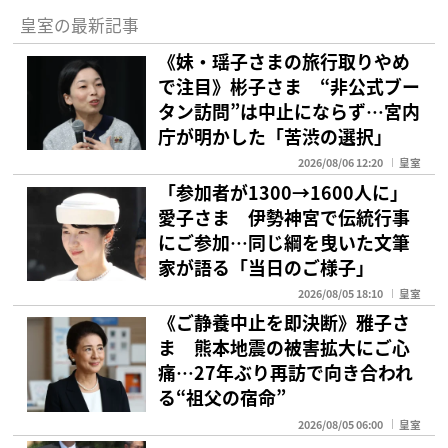
皇室の最新記事
《妹・瑶子さまの旅行取りやめ
で注目》彬子さま “非公式ブー
タン訪問”は中止にならず…宮内
庁が明かした「苦渋の選択」
2026/08/06 12:20
皇室
「参加者が1300→1600人に」
愛子さま 伊勢神宮で伝統行事
にご参加…同じ綱を曳いた文筆
家が語る「当日のご様子」
2026/08/05 18:10
皇室
《ご静養中止を即決断》雅子さ
ま 熊本地震の被害拡大にご心
痛…27年ぶり再訪で向き合われ
る“祖父の宿命”
2026/08/05 06:00
皇室