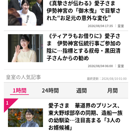
《真摯さが伝わる》愛子さま
伊勢神宮の「御木曳」で目撃さ
れた“お足元の意外な変化”
2026/08/04 17:35
皇室
《ティアラもお借りに》愛子さ
ま 伊勢神宮伝統行事ご参加の
陰に…指標とする叔母・黒田清
子さんからの勧め
2026/08/04 06:00
皇室
皇室の人気記事
最終更新：2026/08/10 01:00
1時間
24時間
週間
月間
1
愛子さま 華道界のプリンス、
東大野球部卒の同期、造船一族
の幼馴染…注目高まる「3人の
お婿候補」