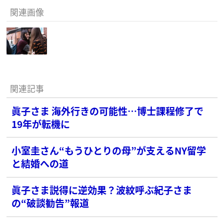
関連画像
関連記事
眞子さま 海外行きの可能性…博士課程修了で
19年が転機に
小室圭さん“もうひとりの母”が支えるNY留学
と結婚への道
眞子さま説得に逆効果？波紋呼ぶ紀子さま
の“破談勧告”報道