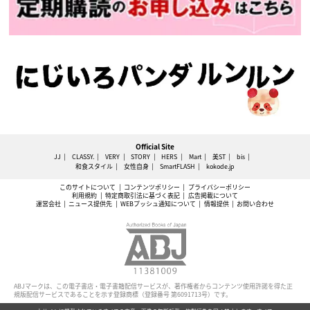
Official Site
JJ
CLASSY.
VERY
STORY
HERS
Mart
美ST
bis
和食スタイル
女性自身
SmartFLASH
kokode.jp
このサイトについて
コンテンツポリシー
プライバシーポリシー
利用規約
特定商取引法に基づく表記
広告掲載について
運営会社
ニュース提供先
WEBプッシュ通知について
情報提供
お問い合わせ
ABJマークは、この電子書店・電子書籍配信サービスが、著作権者からコンテンツ使用許諾を得た正
規版配信サービスであることを示す登録商標（登録番号 第6091713号）です。