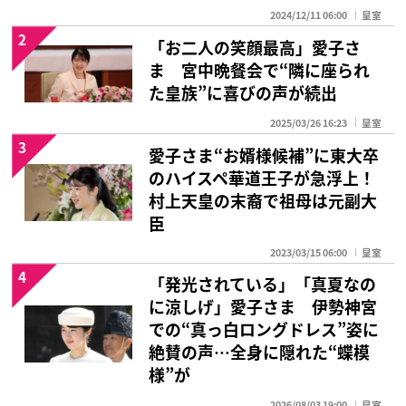
2024/12/11 06:00
皇室
2
「お二人の笑顔最高」愛子さ
ま 宮中晩餐会で“隣に座られ
た皇族”に喜びの声が続出
2025/03/26 16:23
皇室
3
愛子さま“お婿様候補”に東大卒
のハイスペ華道王子が急浮上！
村上天皇の末裔で祖母は元副大
臣
2023/03/15 06:00
皇室
4
「発光されている」「真夏なの
に涼しげ」愛子さま 伊勢神宮
での“真っ白ロングドレス”姿に
絶賛の声…全身に隠れた“蝶模
様”が
2026/08/03 19:00
皇室