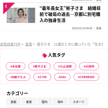
5
“最年長女王”彬子さま 結婚目
前で破局の過去…京都に別宅購
入の独身生活
2022/01/15 06:00
皇室
女性自身TOP
>
皇室
>
眞子さま 21歳のときに綴っていた「生まれ
人気タグ
水谷豊
愛子さま
三山凌輝
20周年
B級グルメ
175R
Ado
CHERRSEE
カテゴリー
芸能
皇室
国内
海外
スポーツ