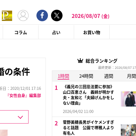
2026/08/07
(金)
コラム
占い
お買い物
総合ランキング
最終更新：2026/08/07 17
婚の条件
1時間
24時間
週間
月間
《義兄の三回忌法要に参加》
：2020/12/01 17:16
山口百恵さん 義姉が明かす
『女性自身』編集部
夫・友和と「夫婦げんかをし
ない理由」
2026/04/02 11:00
菅野美穂長男がイケメンすぎ
ると話題 公園で堺雅人より
有名人