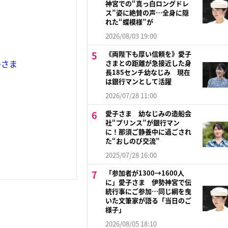
神宮での“真っ白ロングドレ
ス”姿に絶賛の声…全身に隠
れた“蝶模様”が
2026/08/03 19:00
《両陛下も厚い信頼を》愛子
子さま
さまとの距離が急接近した身
長185センチ幼なじみ 現在
は銀行マンとして活躍
2026/07/28 11:00
愛子さま 幼なじみの造船会
社“プリンス”が銀行マン
に！那須ご静養中に過ごされ
た“おしのび交流”
2025/07/28 16:00
「参加者が1300→1600人
に」愛子さま 伊勢神宮で伝
統行事にご参加…同じ綱を曳
いた文筆家が語る「当日のご
様子」
2026/08/05 18:10