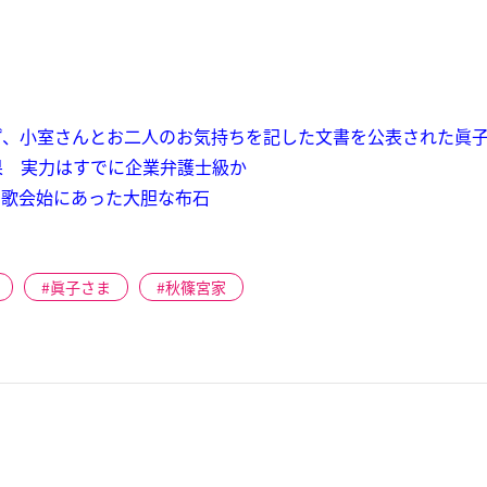
ず、小室さんとお二人のお気持ちを記した文書を公表された眞
果 実力はすでに企業弁護士級か
…1月歌会始にあった大胆な布石
眞子さま
秋篠宮家