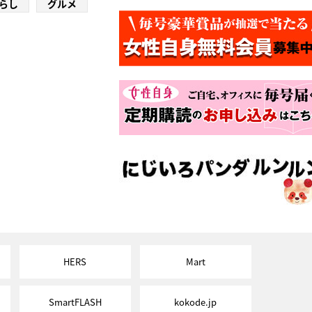
らし
グルメ
HERS
Mart
SmartFLASH
kokode.jp