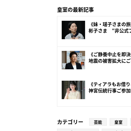
皇室の最新記事
《妹・瑶子さまの旅
彬子さま “非公式
に...
《ご静養中止を即決
地震の被害拡大にご
で...
《ティアラもお借り
神宮伝統行事ご参加
叔母...
カテゴリー
芸能
皇室