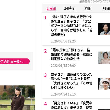
最終更新：2026/08/07 17
1時間
24時間
週間
月間
《妹・瑶子さまの旅行取りや
めで注目》彬子さま “非公
式ブータン訪問”は中止にな
らず…宮内庁が明かした「苦
渋の選択」
2026/08/06 12:20
“最年長女王”彬子さま 結
婚目前で破局の過去…京都に
別宅購入の独身生活
著者の記事一覧へ
2022/01/15 06:00
愛子さま 園遊会での太った
猫への“一言”にネット歓喜
「大好きになった」「この言
い回し凄くいい」
2024/04/24 18:10
「発光されている」「真夏な
のに涼しげ」愛子さま 伊勢