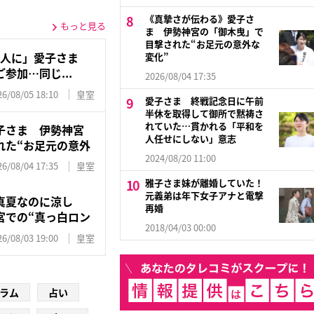
《真摯さが伝わる》愛子さ
もっと見る
ま 伊勢神宮の「御木曳」で
目撃された“お足元の意外な
600人に」愛子さま
変化”
参加…同じ...
2026/08/04 17:35
26/08/05 18:10
皇室
愛子さま 終戦記念日に午前
半休を取得して御所で黙祷さ
れていた…貫かれる「平和を
子さま 伊勢神宮
人任せにしない」意志
れた“お足元の意外
2024/08/20 11:00
26/08/04 17:35
皇室
雅子さま妹が離婚していた！
元義弟は年下女子アナと電撃
真夏なのに涼し
再婚
宮での“真っ白ロン
2018/04/03 00:00
26/08/03 19:00
皇室
ラム
占い