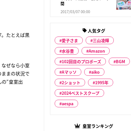
間
2017/03/07 00:00
人気タグ
す。たとえば黒
愛子さま
三山凌輝
水谷豊
Amazon
102回目のプロポーズ
BGM
。なぜなら小室
Aマッソ
aiko
のままの状況で
の“皇室出
2ショット
1995年
2024ベストスクープ
aespa
皇室ランキング