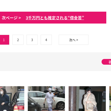
次ページ >
3千万円とも推定される“借金苦”
1
2
3
4
次へ >