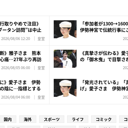
行取りやめで注目》
「参加者が1300→1
ブータン訪問”は中止
伊勢神宮で伝統行事にご
2026/08/06 12:20
皇室
20
断》雅子さま 熊本
《真摯さが伝わる》愛
心痛…27年ぶり再訪
の「御木曳」で目撃さ
な...
2026/08/05 06:00
皇室
20
に》愛子さま 伊勢
「発光されている」「
の陰に…指標とする
げ」愛子さま 伊勢神
グド...
2026/08/04 06:00
皇室
20
国内
海外
スポーツ
ライフ
コミック
コ