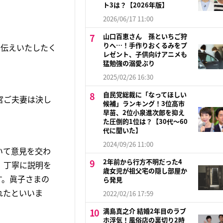
ト3は？【2026年版】
2026/06/17 11:00
山口百恵さん 孫といちご狩
りへ…！手作りおくるみをプ
お伝えいたしたく
レゼント、子供向けアニメも
猛勉強の溺愛ぶり
2025/02/26 16:30
自民党総裁に「なってほしい
宮ご夫妻は決し
候補」ランキング！3位高市
早苗、2位小泉進次郎を抑え
た圧倒的1位は？【30代〜60
代に聞いた】
2024/09/26 11:00
いて意見を交わ
2年前から行方不明だった4
、丁寧に説明を
歳女児が祖父宅の隠し部屋か
す。眞子さまの
ら発見
れたといいま
2022/02/16 17:59
満島真之介 結婚2年目のラブ
ホ浮気！風俗店の裏切り2時