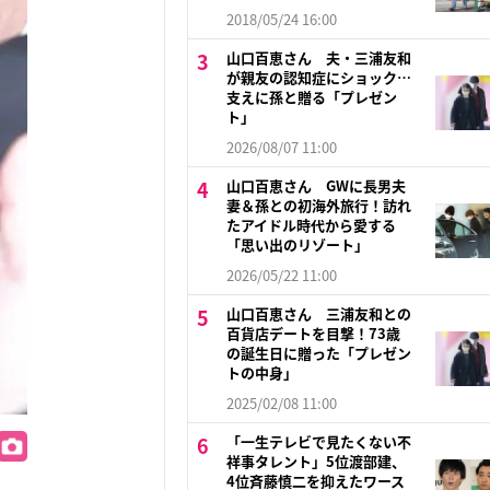
2018/05/24 16:00
山口百恵さん 夫・三浦友和
が親友の認知症にショック…
支えに孫と贈る「プレゼン
ト」
2026/08/07 11:00
山口百恵さん GWに長男夫
妻＆孫との初海外旅行！訪れ
たアイドル時代から愛する
「思い出のリゾート」
2026/05/22 11:00
山口百恵さん 三浦友和との
百貨店デートを目撃！73歳
の誕生日に贈った「プレゼン
トの中身」
2025/02/08 11:00
「一生テレビで見たくない不
祥事タレント」5位渡部建、
4位斉藤慎二を抑えたワース