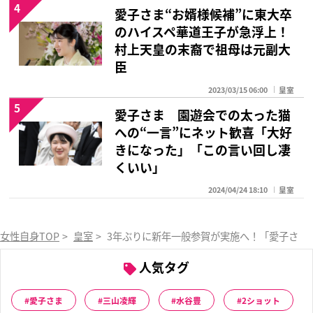
4
愛子さま“お婿様候補”に東大卒
のハイスペ華道王子が急浮上！
村上天皇の末裔で祖母は元副大
臣
2023/03/15 06:00
皇室
5
愛子さま 園遊会での太った猫
への“一言”にネット歓喜「大好
きになった」「この言い回し凄
くいい」
2024/04/24 18:10
皇室
女性自身TOP
>
皇室
>
3年ぶりに新年一般参賀が実施へ！「愛子さま
人気タグ
愛子さま
三山凌輝
水谷豊
2ショット