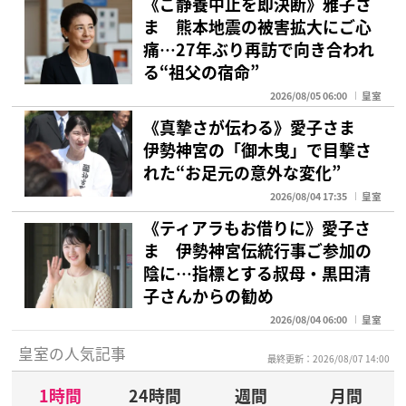
《ご静養中止を即決断》雅子さ
ま 熊本地震の被害拡大にご心
痛…27年ぶり再訪で向き合われ
る“祖父の宿命”
2026/08/05 06:00
皇室
《真摯さが伝わる》愛子さま
伊勢神宮の「御木曳」で目撃さ
れた“お足元の意外な変化”
2026/08/04 17:35
皇室
《ティアラもお借りに》愛子さ
ま 伊勢神宮伝統行事ご参加の
陰に…指標とする叔母・黒田清
子さんからの勧め
2026/08/04 06:00
皇室
皇室の人気記事
最終更新：2026/08/07 14:00
1時間
24時間
週間
月間