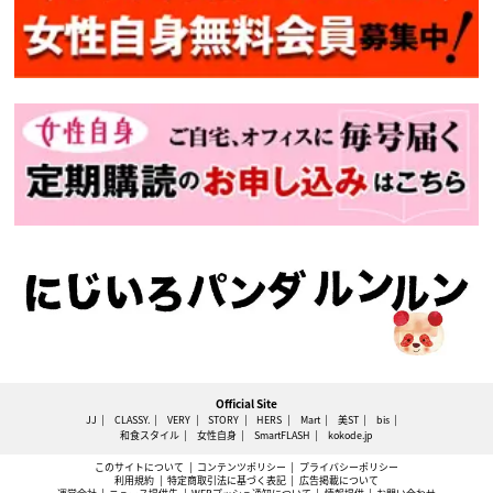
Official Site
JJ
CLASSY.
VERY
STORY
HERS
Mart
美ST
bis
和食スタイル
女性自身
SmartFLASH
kokode.jp
このサイトについて
コンテンツポリシー
プライバシーポリシー
利用規約
特定商取引法に基づく表記
広告掲載について