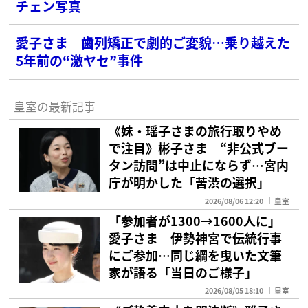
チェン写真
愛子さま 歯列矯正で劇的ご変貌…乗り越えた
5年前の“激ヤセ”事件
皇室の最新記事
《妹・瑶子さまの旅行取りやめ
で注目》彬子さま “非公式ブー
タン訪問”は中止にならず…宮内
庁が明かした「苦渋の選択」
2026/08/06 12:20
皇室
「参加者が1300→1600人に」
愛子さま 伊勢神宮で伝統行事
にご参加…同じ綱を曳いた文筆
家が語る「当日のご様子」
2026/08/05 18:10
皇室