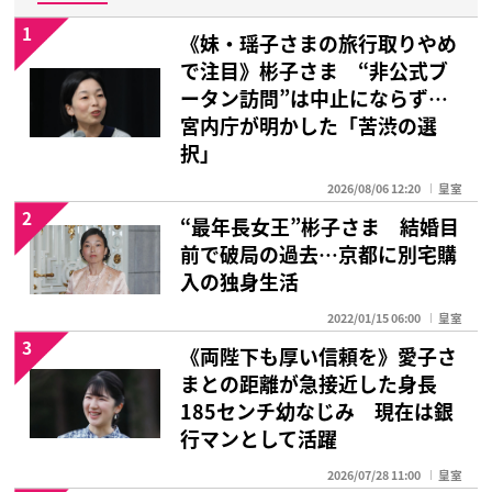
1
《妹・瑶子さまの旅行取りやめ
で注目》彬子さま “非公式ブ
ータン訪問”は中止にならず…
宮内庁が明かした「苦渋の選
択」
2026/08/06 12:20
皇室
2
“最年長女王”彬子さま 結婚目
前で破局の過去…京都に別宅購
入の独身生活
2022/01/15 06:00
皇室
3
《両陛下も厚い信頼を》愛子さ
まとの距離が急接近した身長
185センチ幼なじみ 現在は銀
行マンとして活躍
2026/07/28 11:00
皇室