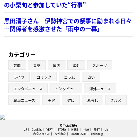
の小栗旬と参加していた“行事”
黒田清子さん 伊勢神宮での祭事に励まれる日々
…関係者を感激させた「雨中の一幕」
カテゴリー
芸能
皇室
国内
海外
スポーツ
ライフ
コミック
コラム
占い
エンタメニュース
インタビュー
海外ニュース
韓流ニュース
美容
健康
暮らし
グルメ
Official Site
JJ
CLASSY.
VERY
STORY
HERS
Mart
美ST
bis
和食スタイル
女性自身
SmartFLASH
kokode.jp