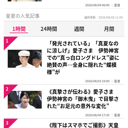
2026/08/04 06:00
皇室
皇室の人気記事
最終更新：2026/08/06 11:00
1時間
24時間
週間
月間
1
「発光されている」「真夏なの
に涼しげ」愛子さま 伊勢神宮
での“真っ白ロングドレス”姿に
絶賛の声…全身に隠れた“蝶模
様”が
2026/08/03 19:00
皇室
2
《真摯さが伝わる》愛子さま
伊勢神宮の「御木曳」で目撃さ
れた“お足元の意外な変化”
2026/08/04 17:35
皇室
3
《陛下はスマホでご撮影》天皇