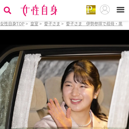
女性自身TOP
>
皇室
>
愛子さま
>
愛子さま 伊勢参拝で叔母・黒田清