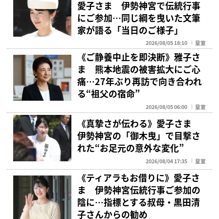
愛子さま 伊勢神宮で伝統行事
にご参加…同じ綱を曳いた文筆
家が語る「当日のご様子」
2026/08/05 18:10
皇室
《ご静養中止を即決断》雅子さ
ま 熊本地震の被害拡大にご心
痛…27年ぶり再訪で向き合われ
る“祖父の宿命”
2026/08/05 06:00
皇室
《真摯さが伝わる》愛子さま
伊勢神宮の「御木曳」で目撃さ
れた“お足元の意外な変化”
2026/08/04 17:35
皇室
《ティアラもお借りに》愛子さ
ま 伊勢神宮伝統行事ご参加の
陰に…指標とする叔母・黒田清
子さんからの勧め