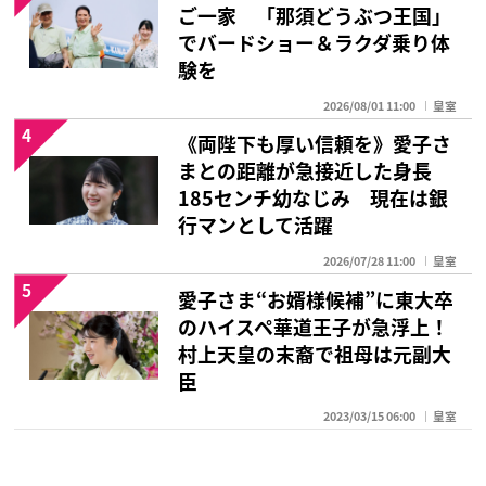
ご一家 「那須どうぶつ王国」
でバードショー＆ラクダ乗り体
験を
2026/08/01 11:00
皇室
4
《両陛下も厚い信頼を》愛子さ
まとの距離が急接近した身長
185センチ幼なじみ 現在は銀
行マンとして活躍
2026/07/28 11:00
皇室
5
愛子さま“お婿様候補”に東大卒
のハイスペ華道王子が急浮上！
村上天皇の末裔で祖母は元副大
臣
2023/03/15 06:00
皇室