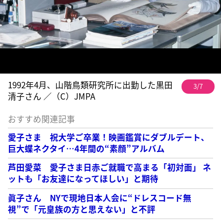
1992年4月、山階鳥類研究所に出勤した黒田
3/7
清子さん ／（C）JMPA
おすすめ関連記事
愛子さま 祝大学ご卒業！映画鑑賞にダブルデート、
巨大蝶ネクタイ…4年間の“素顔”アルバム
芦田愛菜 愛子さま日赤ご就職で高まる「初対面」 ネ
ットも「お友達になってほしい」と期待
眞子さん NYで現地日本人会に“ドレスコード無
視”で「元皇族の方と思えない」と不評