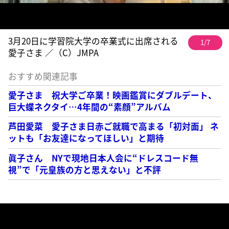
3月20日に学習院大学の卒業式に出席される
1/7
愛子さま ／（C）JMPA
おすすめ関連記事
愛子さま 祝大学ご卒業！映画鑑賞にダブルデート、
巨大蝶ネクタイ…4年間の“素顔”アルバム
芦田愛菜 愛子さま日赤ご就職で高まる「初対面」 ネ
ットも「お友達になってほしい」と期待
眞子さん NYで現地日本人会に“ドレスコード無
視”で「元皇族の方と思えない」と不評