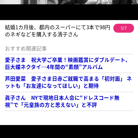
結婚1カ月後、都内のスーパーにて3本で98円
5/7
のネギなどを購入する清子さん
おすすめ関連記事
愛子さま 祝大学ご卒業！映画鑑賞にダブルデート、
巨大蝶ネクタイ…4年間の“素顔”アルバム
芦田愛菜 愛子さま日赤ご就職で高まる「初対面」 ネ
ットも「お友達になってほしい」と期待
眞子さん NYで現地日本人会に“ドレスコード無
視”で「元皇族の方と思えない」と不評