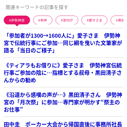
関連キーワードの記事を探す
伊勢神宮
参拝
宮内庁
愛子さま
黒田
「参加者が1300→1600人に」愛子さま 伊勢神
宮で伝統行事にご参加…同じ綱を曳いた文筆家が
語る「当日のご様子」
《ティアラもお借りに》愛子さま 伊勢神宮伝統
行事ご参加の陰に…指標とする叔母・黒田清子さ
んからの勧め
《沿道から感嘆の声が…》黒田清子さん 伊勢神
宮の「月次祭」に参加…専門家が明かす“祭主の
お仕事”
田中圭 ポーカー大会から帰国直後に事務所社長