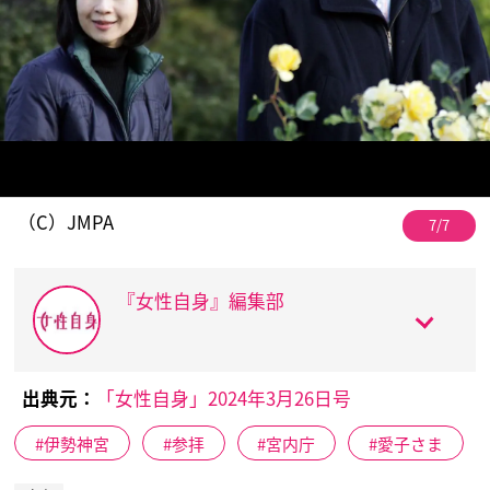
（C）JMPA
7/7
『女性自身』編集部
出典元：
「女性自身」2024年3月26日号
伊勢神宮
参拝
宮内庁
愛子さま