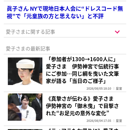
眞子さん NYで現地日本人会に“ドレスコード無
視”で「元皇族の方と思えない」と不評
愛子さまに関する記事
愛子さまの最新記事
「参加者が1300→1600人に」
愛子さま 伊勢神宮で伝統行事
にご参加…同じ綱を曳いた文筆
家が語る「当日のご様子」
2026/08/05 18:10
皇室
《真摯さが伝わる》愛子さま
伊勢神宮の「御木曳」で目撃さ
れた“お足元の意外な変化”
2026/08/04 17:35
皇室