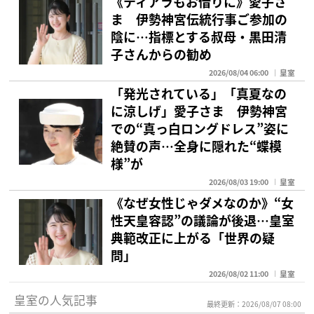
《ティアラもお借りに》愛子さ
ま 伊勢神宮伝統行事ご参加の
陰に…指標とする叔母・黒田清
子さんからの勧め
2026/08/04 06:00
皇室
「発光されている」「真夏なの
に涼しげ」愛子さま 伊勢神宮
での“真っ白ロングドレス”姿に
絶賛の声…全身に隠れた“蝶模
様”が
2026/08/03 19:00
皇室
《なぜ女性じゃダメなのか》“女
性天皇容認”の議論が後退…皇室
典範改正に上がる「世界の疑
問」
2026/08/02 11:00
皇室
皇室の人気記事
最終更新：2026/08/07 08:00