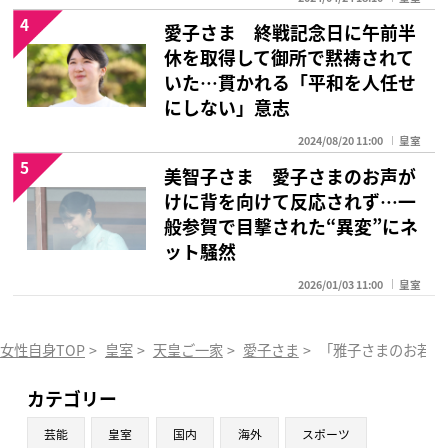
4
愛子さま 終戦記念日に午前半
休を取得して御所で黙祷されて
いた…貫かれる「平和を人任せ
にしない」意志
2024/08/20 11:00
皇室
5
美智子さま 愛子さまのお声が
けに背を向けて反応されず…一
般参賀で目撃された“異変”にネ
ット騒然
2026/01/03 11:00
皇室
女性自身TOP
>
皇室
>
天皇ご一家
>
愛子さま
>
「雅子さまのお若い
カテゴリー
芸能
皇室
国内
海外
スポーツ