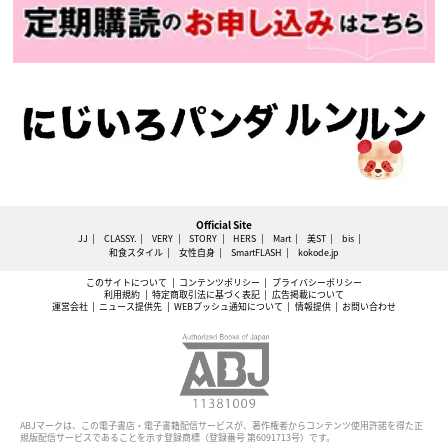
Official Site
JJ
CLASSY.
VERY
STORY
HERS
Mart
美ST
bis
和食スタイル
女性自身
SmartFLASH
kokode.jp
このサイトについて
コンテンツポリシー
プライバシーポリシー
利用規約
特定商取引法に基づく表記
広告掲載について
運営会社
ニュース提供先
WEBプッシュ通知について
情報提供
お問い合わせ
ABJマークは、この電子書店・電子書籍配信サービスが、著作権者からコンテンツ使用許諾を得た正
規版配信サービスであることを示す登録商標（登録番号 第6091713号）です。