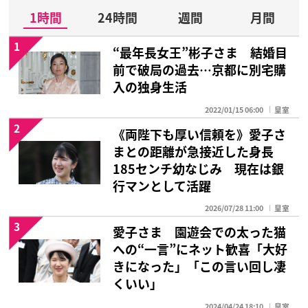
1時間
24時間
週間
月間
1
“最年長女王”彬子さま 結婚目
前で破局の過去…京都に別宅購
入の独身生活
2022/01/15 06:00
皇室
2
《両陛下も厚い信頼を》愛子さ
まとの距離が急接近した身長
185センチ幼なじみ 現在は銀
行マンとして活躍
2026/07/28 11:00
皇室
3
愛子さま 園遊会での太った猫
への“一言”にネット歓喜「大好
きになった」「この言い回し凄
くいい」
2024/04/24 18:10
皇室