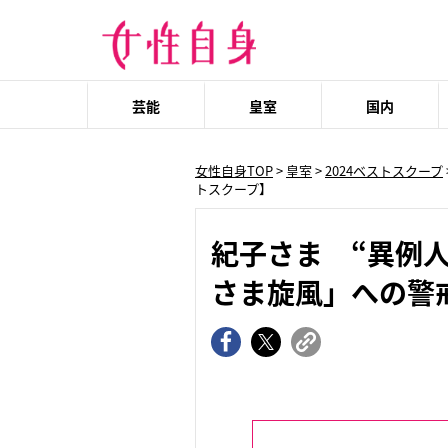
芸能
皇室
国内
女性自身TOP
>
皇室
>
2024ベストスクープ
トスクープ】
紀子さま “異例
さま旋風」への警戒