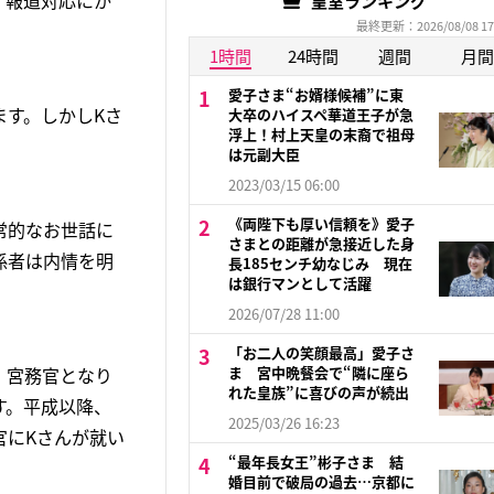
、報道対応にか
皇室ランキング
最終更新：2026/08/08 17
1時間
24時間
週間
月間
愛子さま“お婿様候補”に東
ます。しかしKさ
大卒のハイスペ華道王子が急
浮上！村上天皇の末裔で祖母
は元副大臣
2023/03/15 06:00
《両陛下も厚い信頼を》愛子
常的なお世話に
さまとの距離が急接近した身
係者は内情を明
長185センチ幼なじみ 現在
は銀行マンとして活躍
2026/07/28 11:00
「お二人の笑顔最高」愛子さ
、宮務官となり
ま 宮中晩餐会で“隣に座ら
れた皇族”に喜びの声が続出
す。平成以降、
2025/03/26 16:23
官にKさんが就い
“最年長女王”彬子さま 結
婚目前で破局の過去…京都に