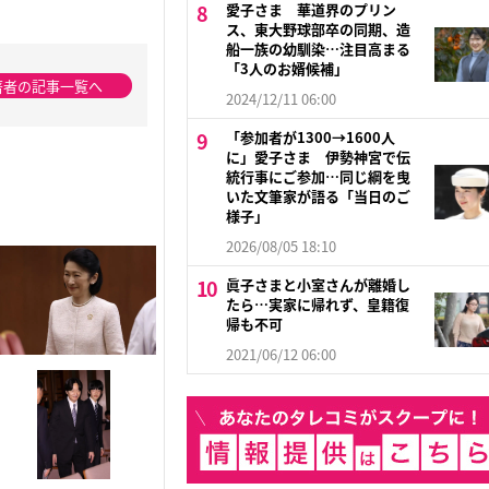
愛子さま 華道界のプリン
ス、東大野球部卒の同期、造
船一族の幼馴染…注目高まる
「3人のお婿候補」
著者の記事一覧へ
2024/12/11 06:00
「参加者が1300→1600人
に」愛子さま 伊勢神宮で伝
統行事にご参加…同じ綱を曳
いた文筆家が語る「当日のご
様子」
2026/08/05 18:10
眞子さまと小室さんが離婚し
たら…実家に帰れず、皇籍復
帰も不可
2021/06/12 06:00