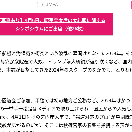
（C）JMPA
【写真あり】4月6日、昭憲皇太后の大礼服に関する
シンポジウムにご出席（他26枚）
航機と海保機の衝突という波乱の幕開けとなった2024年。そ
成、与党が衆院選で大敗、トランプ前大統領が返り咲くなど、国
、本誌が目撃してきた2024年のスクープのなかでも、とりわ
園遊会ご参加、単独では初の地方ご公務など、2024年はかつ
その一挙手一投足はメディアで取り上げられ、国民からの人気も
か、4月1日付けの宮内庁人事で、“報道対応のプロ”が皇嗣職
波紋が広がるのだが、そこには秋篠宮家の影響を指摘する声が