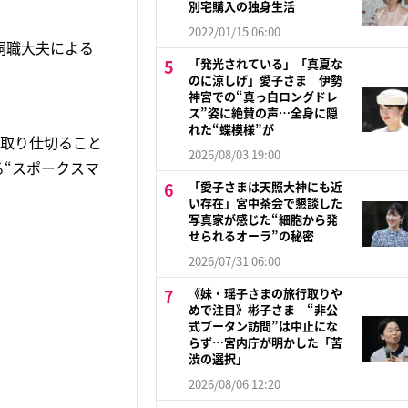
別宅購入の独身生活
2022/01/15 06:00
嗣職大夫による
「発光されている」「真夏な
のに涼しげ」愛子さま 伊勢
神宮での“真っ白ロングドレ
ス”姿に絶賛の声…全身に隠
れた“蝶模様”が
を取り仕切ること
2026/08/03 19:00
“スポークスマ
「愛子さまは天照大神にも近
い存在」宮中茶会で懇談した
写真家が感じた“細胞から発
せられるオーラ”の秘密
2026/07/31 06:00
《妹・瑶子さまの旅行取りや
めで注目》彬子さま “非公
式ブータン訪問”は中止にな
らず…宮内庁が明かした「苦
渋の選択」
2026/08/06 12:20