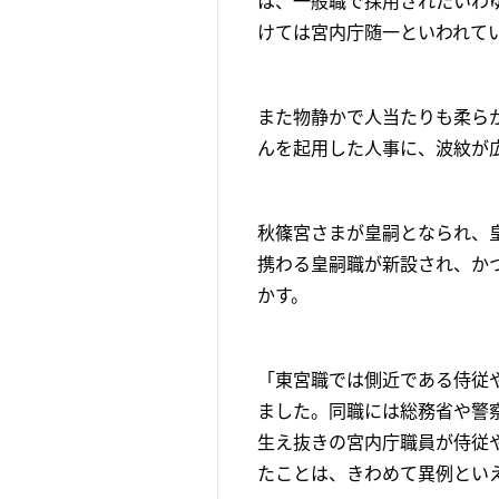
は、一般職で採用されたいわ
けては宮内庁随一といわれて
また物静かで人当たりも柔ら
んを起用した人事に、波紋が
秋篠宮さまが皇嗣となられ、
携わる皇嗣職が新設され、か
かす。
「東宮職では側近である侍従
ました。同職には総務省や警
生え抜きの宮内庁職員が侍従
たことは、きわめて異例とい