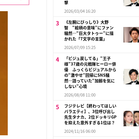
撃
2026/03/04 16:20
《左腕にびっしり》大野
智 “絵柄の意味”にファン
騒然…“巨大タトゥー”に描
かれた「7文字の言葉」
2026/07/09 15:25
「ビジュ戻してる」“王子
様”37歳の元戦隊ヒーロー俳
優 ふっくらビジュアルから
の“激やせ”回帰にSNS騒
然…語っていた“加齢を気に
しない”心境
2026/08/08 11:00
フジテレビ【終わってほしい
バラエティ】、3位呼び出し
先生タナカ、2位ドッキリGP
を抑えた意外すぎる1位は？
2024/11/16 06:00