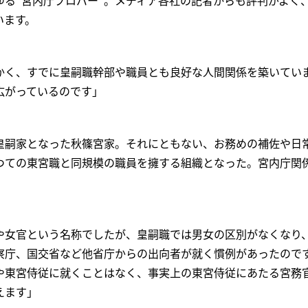
ゆる“宮内庁プロパー”。メディア各社の記者からも評判がよく
います。
かく、すでに皇嗣職幹部や職員とも良好な人間関係を築いてい
広がっているのです」
皇嗣家となった秋篠宮家。それにともない、お務めの補佐や日
つての東宮職と同規模の職員を擁する組織となった。宮内庁関
や女官という名称でしたが、皇嗣職では男女の区別がなくなり
察庁、国交省など他省庁からの出向者が就く慣例があったので
や東宮侍従に就くことはなく、事実上の東宮侍従にあたる宮務
えます」