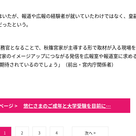
はいたが、報道や広報の経験者が就いていたわけではなく、皇
だったという。
宮務官となることで、秋篠宮家が主導する形で取材が入る現場
宮家のイメージアップにつながる発信を広報室や報道室に求める
も期待されているのでしょう」（前出・宮内庁関係者）
ページ >
悠仁さまのご成年と大学受験を目前に…
1
2
3
4
次へ >