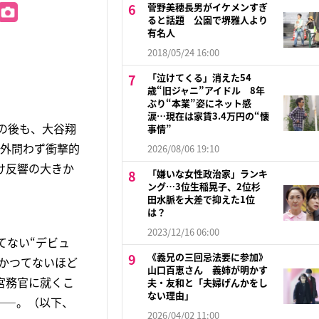
菅野美穂長男がイケメンすぎ
ると話題 公園で堺雅人より
有名人
2018/05/24 16:00
「泣けてくる」消えた54
歳“旧ジャニ”アイドル 8年
ぶり“本業”姿にネット感
涙…現在は家賃3.4万円の“懐
の後も、大谷翔
事情”
内外問わず衝撃的
2026/08/06 19:10
け反響の大きか
「嫌いな女性政治家」ランキ
ング…3位生稲晃子、2位杉
田水脈を大差で抑えた1位
は？
2023/12/16 06:00
てない“デビュ
《義兄の三回忌法要に参加》
かつてないほど
山口百恵さん 義姉が明かす
宮務官に就くこ
夫・友和と「夫婦げんかをし
ない理由」
――。（以下、
2026/04/02 11:00