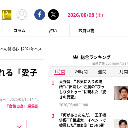
2026/08/08
(土)
コラム
占い
お買い物
への警戒心【2024年ベス
総合ランキング
最終更新：2026/08/08 17
れる「愛子
1時間
24時間
週間
月間
大野智 “お気に入りの場
所”に出没し…左腕の“びっ
しりタトゥー”に現れた「驚
きの異変」
：2025/01/15 14:42
2026/08/08 11:00
『女性自身』編集部
「何があったんだ」“王子様
俳優”千葉雄大 イベントで
披露した“激変姿”にSNS衝