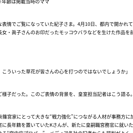
）※年齢は掲載当時のママ
な表情でご覧になっていた紀子さま。4月10日、都内で開かれ
長女・眞子さんのお印だったモッコウバラなどを生けた作品を
、こういった草花が皆さんの心を打つのではないでしょうか」
ご様子だった。このご表情の背景を、皇室担当記者はこう語る
秋篠宮家にとって大きな“戦力強化”につながる人材が事務方に
室に長年籍を置いていたKさんが、新たに皇嗣職宮務官に就いた