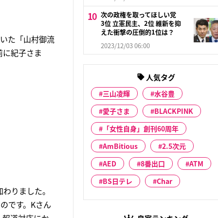
次の政権を取ってほしい党
3位 立憲民主、2位 維新を抑
えた衝撃の圧倒的1位は？
ていた「山村御流
2023/12/03 06:00
前に紀子さま
人気タグ
三山凌輝
水谷豊
愛子さま
BLACKPINK
「女性自身」創刊60周年
AmBitious
2.5次元
。
AED
8番出口
ATM
BS日テレ
Char
加わりました。
のです。Kさん