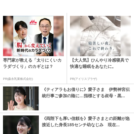
専門家が教える「太りにくいカ
【大人気】ひんやり冷感寝具で
ラダづくり」のカギとは？
快適な睡眠をあなたに。
PR(森永乳業株式会社)
PR(アイリスプラザ)
《ティアラもお借りに》愛子さま 伊勢神宮伝
統行事ご参加の陰に…指標とする叔母・黒...
《両陛下も厚い信頼を》愛子さまとの距離が急
接近した身長185センチ幼なじみ 現在...