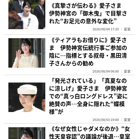
《真摯さが伝わる》愛子さま
伊勢神宮の「御木曳」で目撃さ
れた“お足元の意外な変化”
2026/08/04 17:35
皇室
《ティアラもお借りに》愛子さ
ま 伊勢神宮伝統行事ご参加の
陰に…指標とする叔母・黒田清
子さんからの勧め
2026/08/04 06:00
皇室
「発光されている」「真夏なの
に涼しげ」愛子さま 伊勢神宮
での“真っ白ロングドレス”姿に
絶賛の声…全身に隠れた“蝶模
様”が
2026/08/03 19:00
皇室
《なぜ女性じゃダメなのか》“女
性天皇容認”の議論が後退…皇室