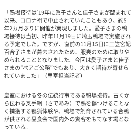
「鴨場接待は’19年に眞子さんと佳子さまが臨まれて
以来、コロナ禍で中止されていたこともあり、約5
年2カ月ぶりに開催が実現しました。愛子さまの鴨
場接待は当初、昨年11月19日に埼玉鴨場で実施され
る予定でした。ですが、直前の11月15日に三笠宮妃
百合子さまが薨去されたため、服喪のために取りや
められることとなりました。今回は愛子さまと佳子
さまの“ペアご公務”でもあり、大きく期待が寄せら
れていました」（皇室担当記者）
皇室における冬の伝統行事である鴨場接待。古くか
ら伝わる叉手網（さであみ）で鴨を傷つけることな
く捕獲する鴨猟体験や、鴨場で飼育されている合鴨
が供される昼食会で国内外の賓客をもてなす場とな
っている。