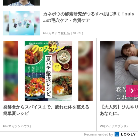
カネボウの酵素研究がつるすべ肌に導く！suis
aiの毛穴ケア・角質ケア
PR(カネボウ化粧品｜VOCE)
発酵食からスパイスまで、疲れた体を整える
【大人気】ひんや
簡単夏レシピ
あなたに。
PR(マガジンハウス)
PR(アイリスプラザ)
Recommended by