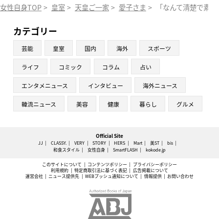
女性自身TOP
>
皇室
>
天皇ご一家
>
愛子さま
>
「なんて清楚で素敵
カテゴリー
芸能
皇室
国内
海外
スポーツ
ライフ
コミック
コラム
占い
エンタメニュース
インタビュー
海外ニュース
韓流ニュース
美容
健康
暮らし
グルメ
Official Site
JJ
CLASSY.
VERY
STORY
HERS
Mart
美ST
bis
和食スタイル
女性自身
SmartFLASH
kokode.jp
このサイトについて
コンテンツポリシー
プライバシーポリシー
利用規約
特定商取引法に基づく表記
広告掲載について
運営会社
ニュース提供先
WEBプッシュ通知について
情報提供
お問い合わせ