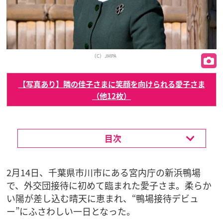
（C）JMPA
【写真あり】隣の佳子さまに笑顔を向けられる愛子さま
（他12枚）
目次
2月14日、千葉県市川市にある宮内庁の新浜鴨場
で、外交団接待に初めて臨まれた愛子さま。柔らか
い陽が差し込む晴天に恵まれ、“鴨場接待デビュ
ー”にふさわしい一日となった。