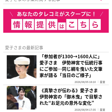
愛子さまの最新記事
「参加者が1300→1600人に」
愛子さま 伊勢神宮で伝統行事
にご参加…同じ綱を曳いた文筆
家が語る「当日のご様子」
2026/08/05 18:10
皇室
《真摯さが伝わる》愛子さま
伊勢神宮の「御木曳」で目撃さ
れた“お足元の意外な変化”
2026/08/04 17:35
皇室