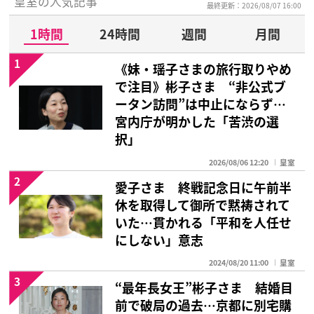
皇室の人気記事
最終更新：2026/08/07 16:00
1時間
24時間
週間
月間
1
《妹・瑶子さまの旅行取りやめ
で注目》彬子さま “非公式ブ
ータン訪問”は中止にならず…
宮内庁が明かした「苦渋の選
択」
2026/08/06 12:20
皇室
2
愛子さま 終戦記念日に午前半
休を取得して御所で黙祷されて
いた…貫かれる「平和を人任せ
にしない」意志
2024/08/20 11:00
皇室
3
“最年長女王”彬子さま 結婚目
前で破局の過去…京都に別宅購