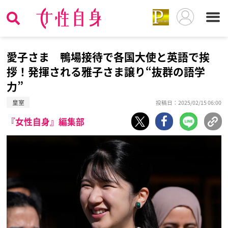
愛子さま 鴨場接待で各国大使と英語で挨
拶！発揮される雅子さま譲り“抜群の語学
力”
皇室
投稿日：2025/02/15 06:00
『女性自身』編集部