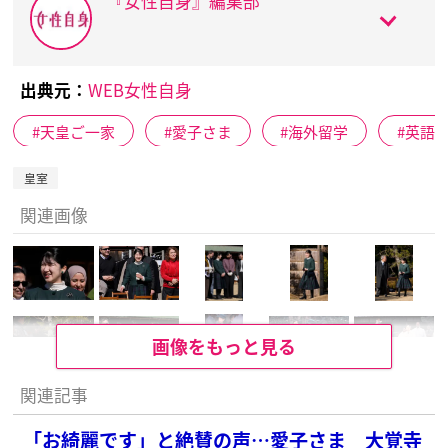
『女性自身』編集部
出典元：
WEB女性自身
天皇ご一家
愛子さま
海外留学
英語
皇室
関連画像
画像をもっと見る
関連記事
「お綺麗です」と絶賛の声…愛子さま 大覚寺