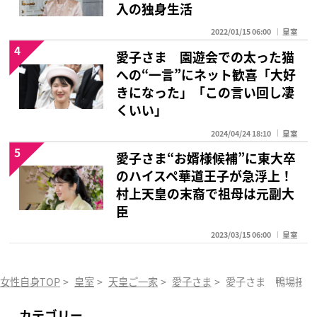
入の独身生活
2022/01/15 06:00
皇室
4
愛子さま 園遊会での太った猫
への“一言”にネット歓喜「大好
きになった」「この言い回し凄
くいい」
2024/04/24 18:10
皇室
5
愛子さま“お婿様候補”に東大卒
のハイスペ華道王子が急浮上！
村上天皇の末裔で祖母は元副大
臣
2023/03/15 06:00
皇室
女性自身TOP
>
皇室
>
天皇ご一家
>
愛子さま
>
愛子さま 鴨場接待
カテゴリー