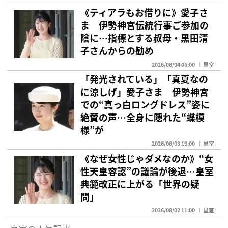
《ティアラもお借りに》愛子さ
ま 伊勢神宮伝統行事ご参加の
陰に…指標とする叔母・黒田清
子さんからの勧め
2026/08/04 06:00
皇室
「発光されている」「真夏なの
に涼しげ」愛子さま 伊勢神宮
での“真っ白ロングドレス”姿に
絶賛の声…全身に隠れた“蝶模
様”が
2026/08/03 19:00
皇室
《なぜ女性じゃダメなのか》“女
性天皇容認”の議論が後退…皇室
典範改正に上がる「世界の疑
問」
2026/08/02 11:00
皇室