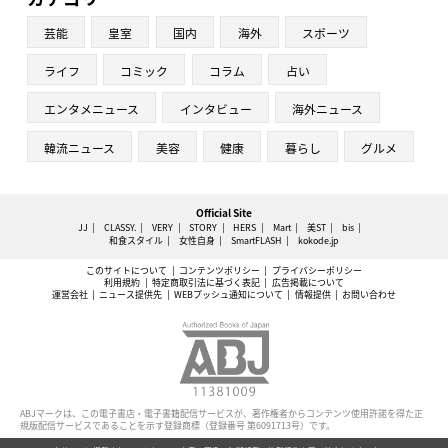
芸能
皇室
国内
海外
スポーツ
ライフ
コミック
コラム
占い
エンタメニュース
インタビュー
海外ニュース
韓流ニュース
美容
健康
暮らし
グルメ
Official Site
JJ
CLASSY.
VERY
STORY
HERS
Mart
美ST
bis
和食スタイル
女性自身
SmartFLASH
kokode.jp
このサイトについて
コンテンツポリシー
プライバシーポリシー
利用規約
特定商取引法に基づく表記
広告掲載について
運営会社
ニュース提供先
WEBプッシュ通知について
情報提供
お問い合わせ
ABJマークは、この電子書店・電子書籍配信サービスが、著作権者からコンテンツ使用許諾を得た正
規版配信サービスであることを示す登録商標（登録番号 第6091713号）です。