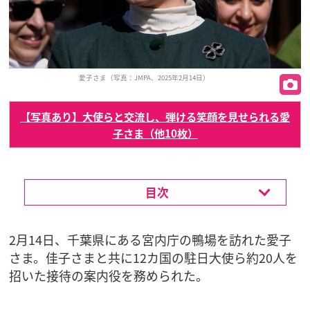
愛子さま（写真：JMPA、2025年2月14日）
【写真あり】大使らと交流し、弾ける笑顔を見せられる愛
子さま（他10枚）
目次
2月14日、千葉県にある宮内庁の鴨場を訪れた愛子
さま。佳子さまと共に12カ国の駐日大使ら約20人を
招いた接待の案内役を務められた。