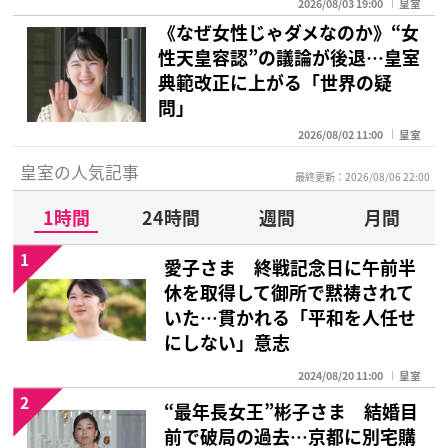
2026/08/03 19:00
皇室
《なぜ女性じゃダメなのか》“女
性天皇容認”の議論が後退…皇室
典範改正に上がる「世界の疑
問」
2026/08/02 11:00
皇室
皇室の人気記事
最終更新：2026/08/06 22:00
1時間
24時間
週間
月間
1
愛子さま 終戦記念日に午前半
休を取得して御所で黙祷されて
いた…貫かれる「平和を人任せ
にしない」意志
2024/08/20 11:00
皇室
2
“最年長女王”彬子さま 結婚目
前で破局の過去…京都に別宅購