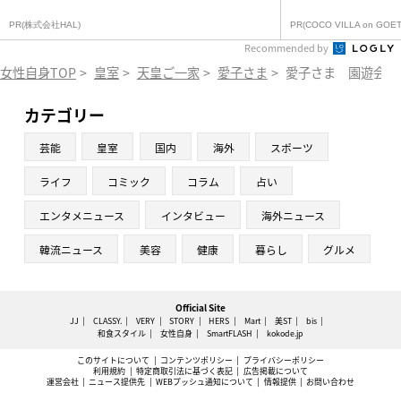
PR(株式会社HAL)
PR(COCO VILLA on GOET
Recommended by
女性自身TOP
>
皇室
>
天皇ご一家
>
愛子さま
>
愛子さま 園遊会は
カテゴリー
芸能
皇室
国内
海外
スポーツ
ライフ
コミック
コラム
占い
エンタメニュース
インタビュー
海外ニュース
韓流ニュース
美容
健康
暮らし
グルメ
Official Site
JJ
CLASSY.
VERY
STORY
HERS
Mart
美ST
bis
和食スタイル
女性自身
SmartFLASH
kokode.jp
このサイトについて
コンテンツポリシー
プライバシーポリシー
利用規約
特定商取引法に基づく表記
広告掲載について
運営会社
ニュース提供先
WEBプッシュ通知について
情報提供
お問い合わせ