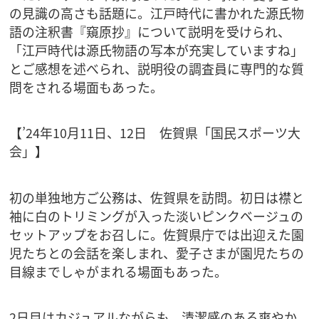
の見識の高さも話題に。江戸時代に書かれた源氏物
語の注釈書『窺原抄』について説明を受けられ、
「江戸時代は源氏物語の写本が充実していますね」
とご感想を述べられ、説明役の調査員に専門的な質
問をされる場面もあった。
【’24年10月11日、12日 佐賀県「国民スポーツ大
会」】
初の単独地方ご公務は、佐賀県を訪問。初日は襟と
袖に白のトリミングが入った淡いピンクベージュの
セットアップをお召しに。佐賀県庁では出迎えた園
児たちとの会話を楽しまれ、愛子さまが園児たちの
目線までしゃがまれる場面もあった。
2日目はカジュアルながらも、清潔感のある爽やか