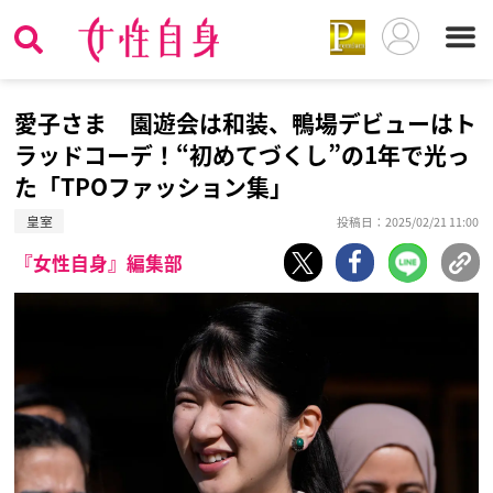
愛子さま 園遊会は和装、鴨場デビューはト
ラッドコーデ！“初めてづくし”の1年で光っ
た「TPOファッション集」
皇室
投稿日：2025/02/21 11:00
『女性自身』編集部