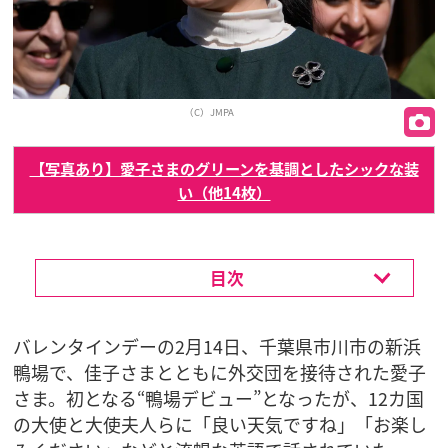
（C）JMPA
【写真あり】愛子さまのグリーンを基調としたシックな装
い（他14枚）
目次
バレンタインデーの2月14日、千葉県市川市の新浜
鴨場で、佳子さまとともに外交団を接待された愛子
さま。初となる“鴨場デビュー”となったが、12カ国
の大使と大使夫人らに「良い天気ですね」「お楽し