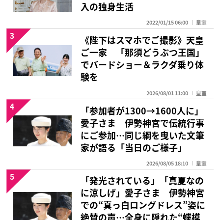
入の独身生活
2022/01/15 06:00
皇室
3
《陛下はスマホでご撮影》天皇
ご一家 「那須どうぶつ王国」
でバードショー＆ラクダ乗り体
験を
2026/08/01 11:00
皇室
4
「参加者が1300→1600人に」
愛子さま 伊勢神宮で伝統行事
にご参加…同じ綱を曳いた文筆
家が語る「当日のご様子」
2026/08/05 18:10
皇室
5
「発光されている」「真夏なの
に涼しげ」愛子さま 伊勢神宮
での“真っ白ロングドレス”姿に
絶賛の声…全身に隠れた“蝶模