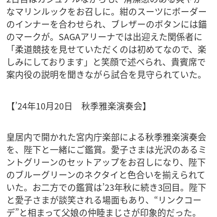
なマリンルックをお召しに。紺のスーツにボーダー
のインナーを合わせられ、ブレザーのボタンには錨
のマークが。SAGAアリーナでは出迎えた関係者に
「柔道競技を見せていただくのは初めてなので、楽
しみにしております」と笑顔で述べられ、貴賓席で
案内役の説明を聞きながら試合を見守られていた。
【’24年10月20日 秋季雅楽演奏会】
皇居内で開かれた宮内庁楽部による秋季雅楽演奏会
を、陛下と一緒にご鑑賞。愛子さまは光沢のあるミ
ントグリーンのセットアップをお召しになり、陛下
のブルーグリーンのネクタイと色合いを揃えられて
いた。お二方での鑑賞は’23年秋に続き3回目。陛下
と愛子さまが談笑される場面もあり、“リンクコー
デ”と相まって父娘の仲睦まじさが印象的だった。