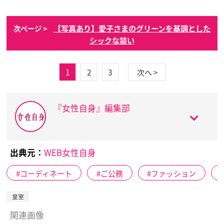
【写真あり】愛子さまのグリーンを基調とした
次ページ >
シックな装い
1
2
3
次へ >
『女性自身』編集部
出典元：
WEB女性自身
コーディネート
ご公務
ファッション
皇室
関連画像