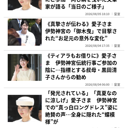
家が語る「当日のご様子」
2026/08/05 18:10
皇室
《真摯さが伝わる》愛子さま
伊勢神宮の「御木曳」で目撃さ
れた“お足元の意外な変化”
2026/08/04 17:35
皇室
《ティアラもお借りに》愛子さ
ま 伊勢神宮伝統行事ご参加の
陰に…指標とする叔母・黒田清
子さんからの勧め
2026/08/04 06:00
皇室
「発光されている」「真夏なの
に涼しげ」愛子さま 伊勢神宮
での“真っ白ロングドレス”姿に
絶賛の声…全身に隠れた“蝶模
様”が