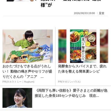
様”が
2026/08/03 19:00
皇室
おかたづけもできる点がうれし
発酵食からスパイスまで、疲れ
い！ 動物の鳴き声やセリフが盛
た体を整える簡単夏レシピ
りだくさんの「アニア ...
PR(タカラトミー｜Hugkum)
PR(マガジンハウス)
《両陛下も厚い信頼を》愛子さまとの距離が急
接近した身長185センチ幼なじみ 現在...