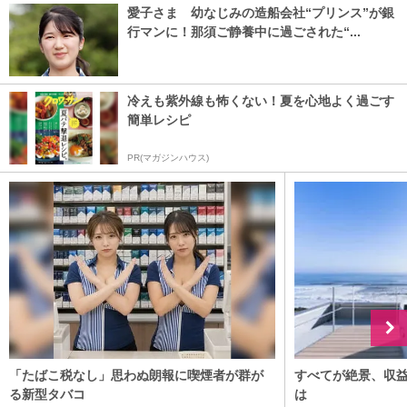
愛子さま 幼なじみの造船会社“プリンス”が銀
行マンに！那須ご静養中に過ごされた“...
冷えも紫外線も怖くない！夏を心地よく過ごす
簡単レシピ
PR(マガジンハウス)
「たばこ税なし」思わぬ朗報に喫煙者が群が
すべてが絶景、収
る新型タバコ
は