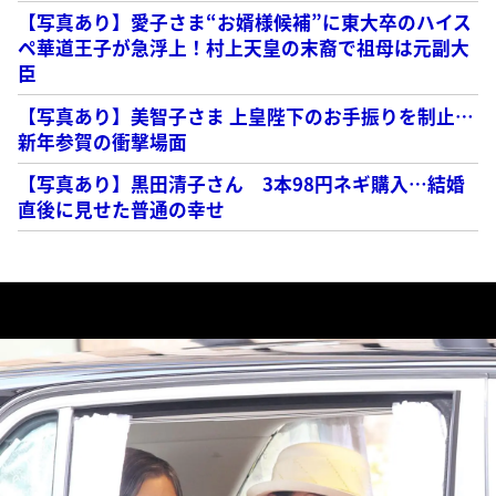
【写真あり】愛子さま“お婿様候補”に東大卒のハイス
ペ華道王子が急浮上！村上天皇の末裔で祖母は元副大
臣
【写真あり】美智子さま 上皇陛下のお手振りを制止…
新年参賀の衝撃場面
【写真あり】黒田清子さん 3本98円ネギ購入…結婚
直後に見せた普通の幸せ