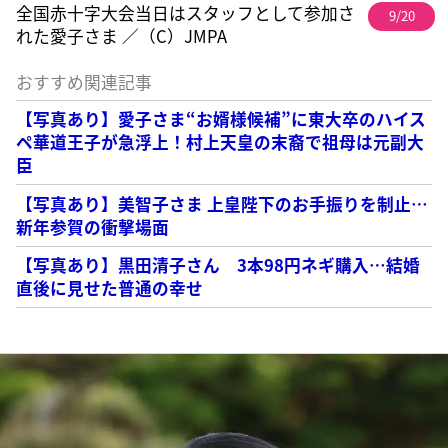
全国赤十字大会当日はスタッフとして参加さ
9/20
れた愛子さま ／（C）JMPA
おすすめ関連記事
【写真あり】愛子さま“お婿様候補”に東大卒のハイス
ペ華道王子が急浮上！村上天皇の末裔で祖母は元副大
臣
【写真あり】美智子さま 上皇陛下のお手振りを制止…
新年参賀の衝撃場面
【写真あり】黒田清子さん 3本98円ネギ購入…結婚
直後に見せた普通の幸せ