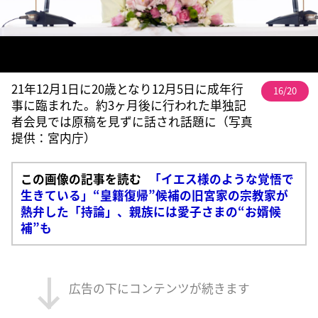
21年12月1日に20歳となり12月5日に成年行
16/20
事に臨まれた。約3ヶ月後に行われた単独記
者会見では原稿を見ずに話され話題に（写真
提供：宮内庁）
この画像の記事を読む
「イエス様のような覚悟で
生きている」“皇籍復帰”候補の旧宮家の宗教家が
熱弁した「持論」、親族には愛子さまの“お婿候
補”も
広告の下にコンテンツが続きます