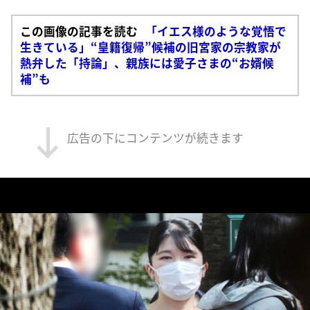
この画像の記事を読む
「イエス様のような覚悟で
生きている」“皇籍復帰”候補の旧宮家の宗教家が
熱弁した「持論」、親族には愛子さまの“お婿候
補”も
広告の下にコンテンツが続きます