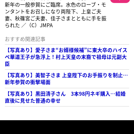
新年の一般参賀にご臨席。水色のローブ・モ
ンタントをお召しになり両陛下、上皇ご夫
妻、秋篠宮ご夫妻、佳子さまとともに手を振
られた ／（C）JMPA
おすすめ関連記事
【写真あり】愛子さま“お婿様候補”に東大卒のハイス
ペ華道王子が急浮上！村上天皇の末裔で祖母は元副大
臣
【写真あり】美智子さま 上皇陛下のお手振りを制止…
新年参賀の衝撃場面
【写真あり】黒田清子さん 3本98円ネギ購入…結婚
直後に見せた普通の幸せ