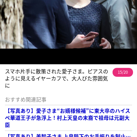
スマホ片手に散策された愛子さま。ピアスの
15/20
ように見えるイヤーカフで、大人びた雰囲気
に
おすすめ関連記事
【写真あり】愛子さま“お婿様候補”に東大卒のハイス
ペ華道王子が急浮上！村上天皇の末裔で祖母は元副大
臣
【写真あり】美智子さま 上皇陛下のお手振りを制止…