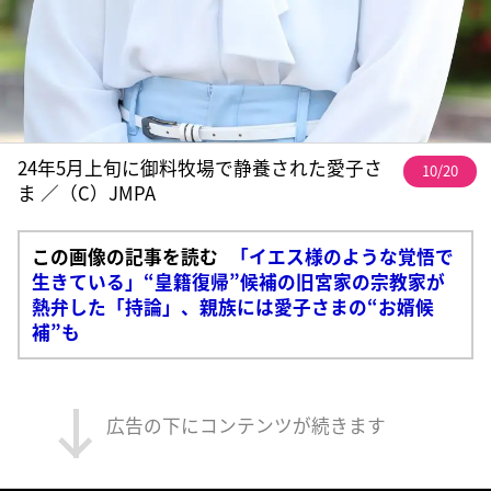
24年5月上旬に御料牧場で静養された愛子さ
10/20
ま ／（C）JMPA
この画像の記事を読む
「イエス様のような覚悟で
生きている」“皇籍復帰”候補の旧宮家の宗教家が
熱弁した「持論」、親族には愛子さまの“お婿候
補”も
広告の下にコンテンツが続きます