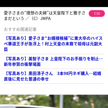
愛子さまの“理想の夫婦”は天皇陛下と雅子さ
7/20
まだという ／（C）JMPA
おすすめ関連記事
【写真あり】愛子さま“お婿様候補”に東大卒のハイス
ペ華道王子が急浮上！村上天皇の末裔で祖母は元副大
臣
【写真あり】美智子さま 上皇陛下のお手振りを制止…
新年参賀の衝撃場面
【写真あり】黒田清子さん 3本98円ネギ購入…結婚
直後に見せた普通の幸せ