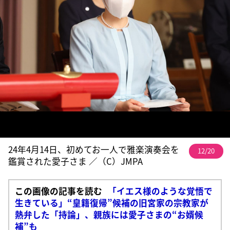
24年4月14日、初めてお一人で雅楽演奏会を
12/20
鑑賞された愛子さま ／（C）JMPA
この画像の記事を読む
「イエス様のような覚悟で
生きている」“皇籍復帰”候補の旧宮家の宗教家が
熱弁した「持論」、親族には愛子さまの“お婿候
補”も