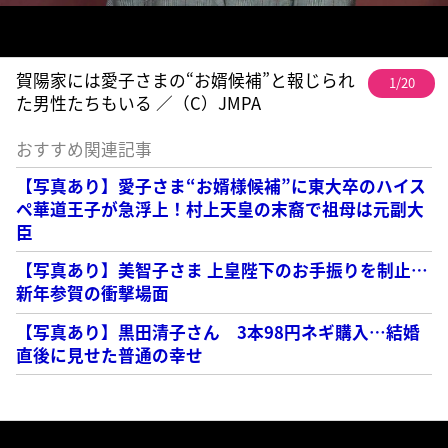
賀陽家には愛子さまの“お婿候補”と報じられ
1/20
た男性たちもいる ／（C）JMPA
おすすめ関連記事
【写真あり】愛子さま“お婿様候補”に東大卒のハイス
ペ華道王子が急浮上！村上天皇の末裔で祖母は元副大
臣
【写真あり】美智子さま 上皇陛下のお手振りを制止…
新年参賀の衝撃場面
【写真あり】黒田清子さん 3本98円ネギ購入…結婚
直後に見せた普通の幸せ