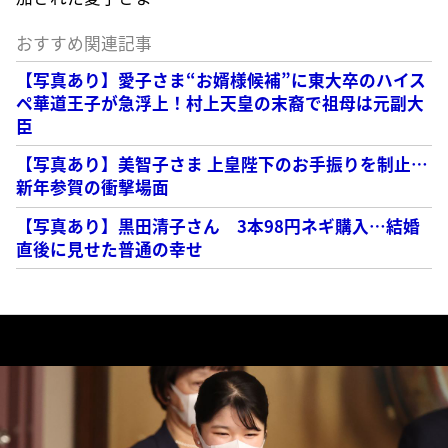
おすすめ関連記事
【写真あり】愛子さま“お婿様候補”に東大卒のハイス
ペ華道王子が急浮上！村上天皇の末裔で祖母は元副大
臣
【写真あり】美智子さま 上皇陛下のお手振りを制止…
新年参賀の衝撃場面
【写真あり】黒田清子さん 3本98円ネギ購入…結婚
直後に見せた普通の幸せ