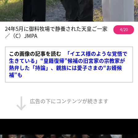
24年5月に御料牧場で静養された天皇ご一家
4/20
／（C）JMPA
この画像の記事を読む
「イエス様のような覚悟で
生きている」“皇籍復帰”候補の旧宮家の宗教家が
熱弁した「持論」、親族には愛子さまの“お婿候
補”も
広告の下にコンテンツが続きます