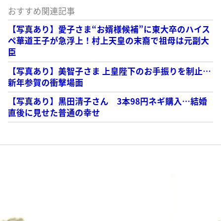
おすすめ関連記事
【写真あり】愛子さま“お婿様候補”に東大卒のハイス
ペ華道王子が急浮上！村上天皇の末裔で祖母は元副大
臣
【写真あり】美智子さま 上皇陛下のお手振りを制止…
新年参賀の衝撃場面
【写真あり】黒田清子さん 3本98円ネギ購入…結婚
直後に見せた普通の幸せ