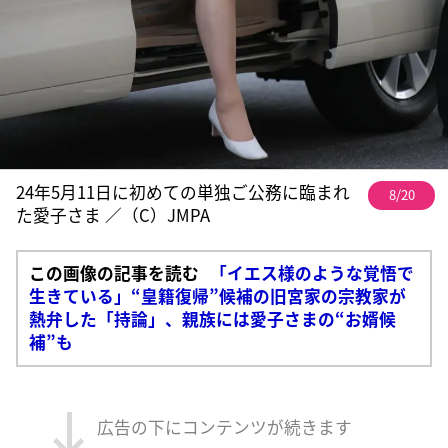
24年5月11日に初めての単独ご公務に臨まれ
8/20
た愛子さま ／（C）JMPA
この画像の記事を読む
「イエス様のような覚悟で
生きている」“皇籍復帰”候補の旧宮家の宗教家が
熱弁した「持論」、親族には愛子さまの“お婿候
補”も
広告の下にコンテンツが続きます