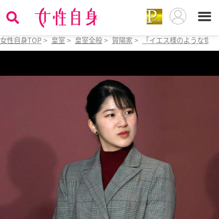
女性自身TOP
>
皇室
>
皇室全般
>
賀陽家
>
「イエス様のような覚悟