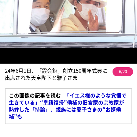
24年6月1日、「霞会館」創立150周年式典に
6/20
出席された天皇陛下と雅子さま
この画像の記事を読む
「イエス様のような覚悟で
生きている」“皇籍復帰”候補の旧宮家の宗教家が
熱弁した「持論」、親族には愛子さまの“お婿候
補”も