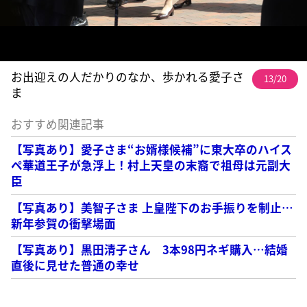
お出迎えの人だかりのなか、歩かれる愛子さ
13/20
ま
おすすめ関連記事
【写真あり】愛子さま“お婿様候補”に東大卒のハイス
ペ華道王子が急浮上！村上天皇の末裔で祖母は元副大
臣
【写真あり】美智子さま 上皇陛下のお手振りを制止…
新年参賀の衝撃場面
【写真あり】黒田清子さん 3本98円ネギ購入…結婚
直後に見せた普通の幸せ