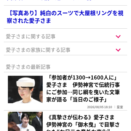
ば”に感激の声続々
【写真あり】純白のスーツで大屋根リングを視
察された愛子さま
愛子さまに関する記事
愛子さまの家族に関する記事
愛子さまの最新記事
「参加者が1300→1600人に」
愛子さま 伊勢神宮で伝統行事
にご参加…同じ綱を曳いた文筆
家が語る「当日のご様子」
2026/08/05 18:10
皇室
《真摯さが伝わる》愛子さま
伊勢神宮の「御木曳」で目撃さ