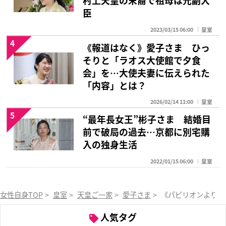
村上天皇の末裔で祖母は元副大
臣
2023/03/15 06:00
皇室
4
《報道はなく》愛子さま ひっ
そりと「ラオス大使館で夕食
会」を…大使夫妻に伝えられた
「内容」とは？
2026/02/14 11:00
皇室
5
“最年長女王”彬子さま 結婚目
前で破局の過去…京都に別宅購
入の独身生活
2022/01/15 06:00
皇室
女性自身TOP
>
皇室
>
天皇ご一家
>
愛子さま
>
《パビリオンより人
人気タグ