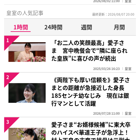
2026/08/02 11:00
皇室
皇室の人気記事
最終更新：2026/08/07 20:00
1時間
24時間
週間
月間
1
「お二人の笑顔最高」愛子さ
ま 宮中晩餐会で“隣に座られ
た皇族”に喜びの声が続出
2025/03/26 16:23
皇室
2
《両陛下も厚い信頼を》愛子さ
まとの距離が急接近した身長
185センチ幼なじみ 現在は銀
行マンとして活躍
2026/07/28 11:00
皇室
3
愛子さま“お婿様候補”に東大卒
のハイスペ華道王子が急浮上！