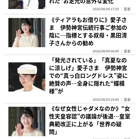
れた“お足元の意外な変化”
2026/08/04 17:35
皇室
《ティアラもお借りに》愛子さ
ま 伊勢神宮伝統行事ご参加の
陰に…指標とする叔母・黒田清
子さんからの勧め
2026/08/04 06:00
皇室
「発光されている」「真夏なの
に涼しげ」愛子さま 伊勢神宮
での“真っ白ロングドレス”姿に
絶賛の声…全身に隠れた“蝶模
様”が
2026/08/03 19:00
皇室
《なぜ女性じゃダメなのか》“女
性天皇容認”の議論が後退…皇室
典範改正に上がる「世界の疑
問」