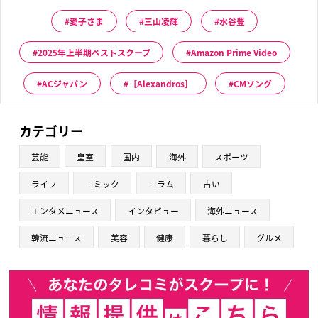
愛子さま
三山凌輝
水谷豊
2025年上半期ベストスクープ
Amazon Prime Video
ACジャパン
［Alexandros］
CMソング
カテゴリー
芸能
皇室
国内
海外
スポーツ
ライフ
コミック
コラム
占い
エンタメニュース
インタビュー
海外ニュース
韓流ニュース
美容
健康
暮らし
グルメ