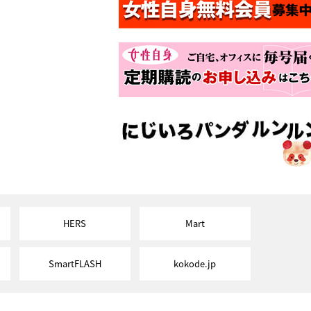
HERS
Mart
SmartFLASH
kokode.jp