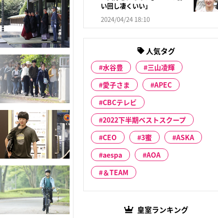
い回し凄くいい」
2024/04/24 18:10
人気タグ
水谷豊
三山凌輝
愛子さま
APEC
CBCテレビ
2022下半期ベストスクープ
CEO
3蜜
ASKA
aespa
AOA
＆TEAM
皇室ランキング