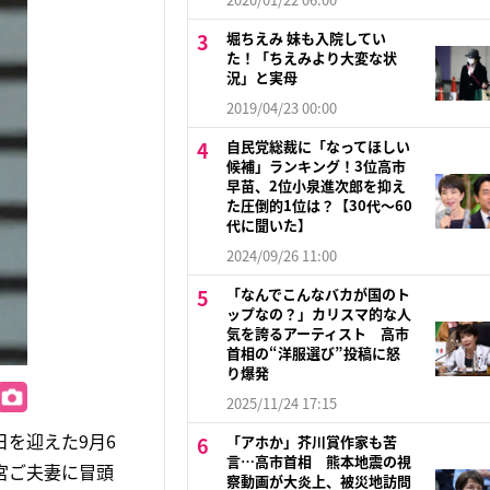
堀ちえみ 妹も入院してい
た！「ちえみより大変な状
況」と実母
2019/04/23 00:00
自民党総裁に「なってほしい
候補」ランキング！3位高市
早苗、2位小泉進次郎を抑え
た圧倒的1位は？【30代〜60
代に聞いた】
2024/09/26 11:00
「なんでこんなバカが国のト
ップなの？」カリスマ的な人
気を誇るアーティスト 高市
首相の“洋服選び”投稿に怒
り爆発
2025/11/24 17:15
を迎えた9月6
「アホか」芥川賞作家も苦
言…高市首相 熊本地震の視
宮ご夫妻に冒頭
察動画が大炎上、被災地訪問