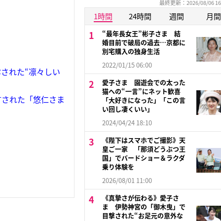
最終更新：2026/08/06 16
1時間
24時間
週間
月間
“最年長女王”彬子さま 結
婚目前で破局の過去…京都に
別宅購入の独身生活
2022/01/15 06:00
された“凛々しい
愛子さま 園遊会での太った
猫への“一言”にネット歓喜
言された「悠仁さま
「大好きになった」「この言
い回し凄くいい」
2024/04/24 18:10
《陛下はスマホでご撮影》天
皇ご一家 「那須どうぶつ王
国」でバードショー＆ラクダ
乗り体験を
2026/08/01 11:00
《真摯さが伝わる》愛子さ
ま 伊勢神宮の「御木曳」で
目撃された“お足元の意外な