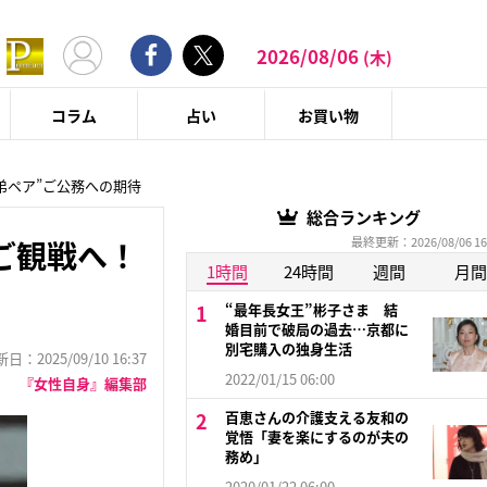
2026/08/06
(木)
コラム
占い
お買い物
弟ペア”ご公務への期待
総合ランキング
最終更新：2026/08/06 16
ご観戦へ！
1時間
24時間
週間
月間
“最年長女王”彬子さま 結
婚目前で破局の過去…京都に
別宅購入の独身生活
：2025/09/10 16:37
2022/01/15 06:00
『女性自身』編集部
百恵さんの介護支える友和の
覚悟「妻を楽にするのが夫の
務め」
2020/01/22 06:00