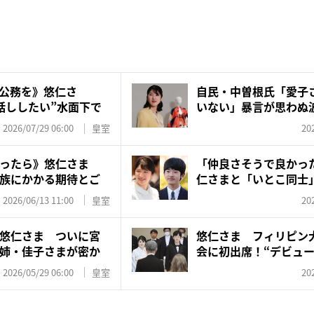
公務を》悠仁さ
自民・中曽根氏「愛子
話ししたい”水面下で
いない」暴言が思わぬ
の“...
2026/07/29 06:00
皇室
20
かったら》悠仁さま
「仲良さそうで良かっ
族にかかる期待とご
仁さまと「いとこ同士」
ッ...
2026/06/13 11:00
皇室
20
悠仁さま ついに宮
悠仁さま フィリピン
姉・佳子さまが密か
会に初出席！“デビュー
の...
2026/05/29 06:00
皇室
20