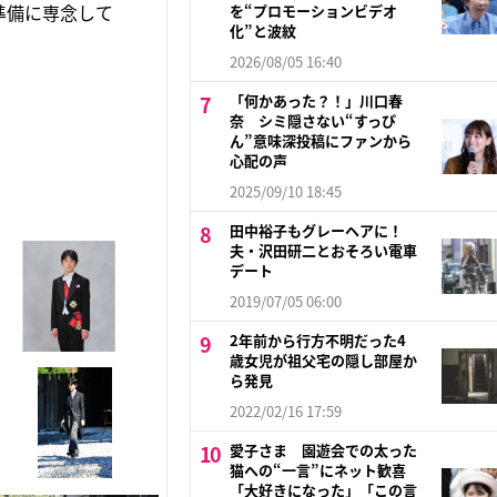
準備に専念して
を“プロモーションビデオ
化”と波紋
2026/08/05 16:40
「何かあった？！」川口春
奈 シミ隠さない“すっぴ
ん”意味深投稿にファンから
心配の声
2025/09/10 18:45
田中裕子もグレーヘアに！
夫・沢田研二とおそろい電車
デート
2019/07/05 06:00
2年前から行方不明だった4
歳女児が祖父宅の隠し部屋か
ら発見
2022/02/16 17:59
愛子さま 園遊会での太った
猫への“一言”にネット歓喜
「大好きになった」「この言