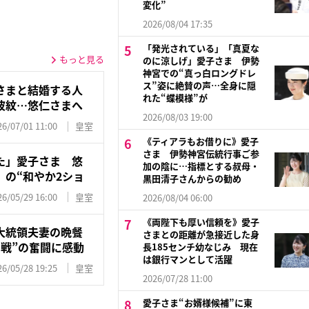
変化”
2026/08/04 17:35
「発光されている」「真夏な
もっと見る
のに涼しげ」愛子さま 伊勢
神宮での“真っ白ロングドレ
ス”姿に絶賛の声…全身に隠
さまと結婚する人
れた“蝶模様”が
波紋…悠仁さまへ
2026/08/03 19:00
26/07/01 11:00
皇室
《ティアラもお借りに》愛子
さま 伊勢神宮伝統行事ご参
た」愛子さま 悠
加の陰に…指標とする叔母・
の“和やか2ショ
黒田清子さんからの勧め
26/05/29 16:00
皇室
2026/08/04 06:00
《両陛下も厚い信頼を》愛子
大統領夫妻の晩餐
さまとの距離が急接近した身
戦”の奮闘に感動
長185センチ幼なじみ 現在
は銀行マンとして活躍
26/05/28 19:25
皇室
2026/07/28 11:00
愛子さま“お婿様候補”に東