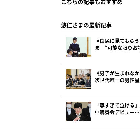
こちらの記事もおすすめ
悠仁さまの最新記事
《国民に見てもらう
ま “可能な限りお
見せら...
《男子が生まれな
次世代唯一の男性皇
負担...
「尊すぎて泣ける」
中晩餐会デビュー…
に見...