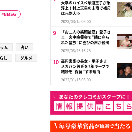
大卒のハイスペ華道王子が急
浮上！村上天皇の末裔で祖母
は元副大臣
BMSG
2023/03/15 06:00
「お二人の笑顔最高」愛子さ
ま 宮中晩餐会で“隣に座ら
れた皇族”に喜びの声が続出
ラム
占い
2025/03/26 16:23
らし
グルメ
高円宮家の長女・承子さま
メガバン彼氏を7年キープで
結婚を“保留”する理由
2022/01/15 06:00