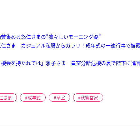
賛集める悠仁さまの”凛々しいモーニング姿”
悠仁さま カジュアル私服からガラリ！成年式の一連行事で披露
る機会を持たれては」雅子さま 皇室分断危機の裏で陛下に進
仁さま
成年式
皇室
秋篠宮家