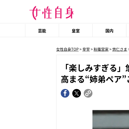
芸能
皇室
国内
女性自身TOP
>
皇室
>
秋篠宮家
>
悠仁さま
「楽しみすぎる」
高まる“姉弟ペア