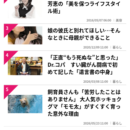
芳恵の「美を保つライフスタイ
ル術」
2016/05/07 06:00
美容
3
娘の彼氏と別れてほしい…そん
なときに母親ができること
2020/12/09 11:00
暮らし
4
「正直“もう死ぬな”と思った」
Dr.コパ すい臓がん闘病で初
めて記した「遺言書の中身」
2026/03/08 11:00
暮らし
5
飼育員さんも「苦労したことは
ありません」 大人気ホッキョク
グマ「モモ太」がすくすく育っ
た意外な理由
2026/05/23 11:00
暮らし