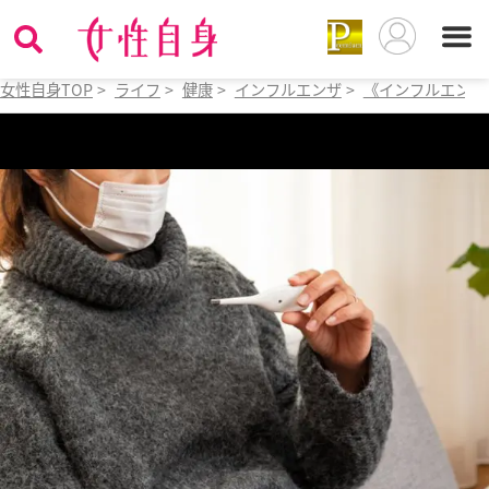
女性自身TOP
>
ライフ
>
健康
>
インフルエンザ
>
《インフルエンザ