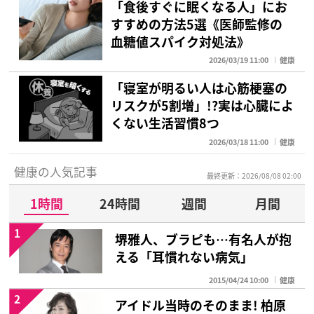
「食後すぐに眠くなる人」にお
すすめの方法5選《医師監修の
血糖値スパイク対処法》
2026/03/19 11:00
健康
「寝室が明るい人は心筋梗塞の
リスクが5割増」!?実は心臓によ
くない生活習慣8つ
2026/03/18 11:00
健康
健康の人気記事
最終更新：2026/08/08 02:00
1時間
24時間
週間
月間
1
堺雅人、ブラピも…有名人が抱
える「耳慣れない病気」
2015/04/24 10:00
健康
2
アイドル当時のそのまま! 柏原