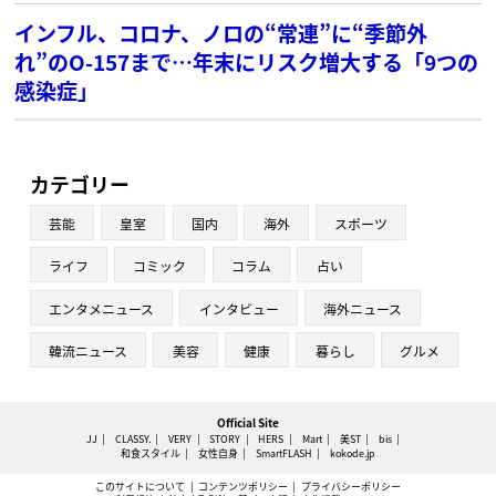
インフル、コロナ、ノロの“常連”に“季節外
れ”のO-157まで…年末にリスク増大する「9つの
感染症」
カテゴリー
芸能
皇室
国内
海外
スポーツ
ライフ
コミック
コラム
占い
エンタメニュース
インタビュー
海外ニュース
韓流ニュース
美容
健康
暮らし
グルメ
Official Site
JJ
CLASSY.
VERY
STORY
HERS
Mart
美ST
bis
和食スタイル
女性自身
SmartFLASH
kokode.jp
このサイトについて
コンテンツポリシー
プライバシーポリシー