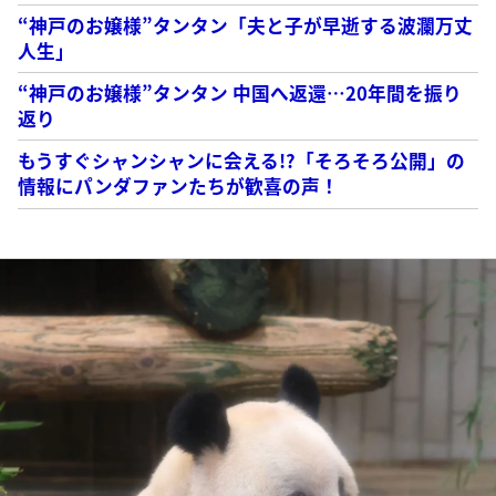
“神戸のお嬢様”タンタン「夫と子が早逝する波瀾万丈
人生」
“神戸のお嬢様”タンタン 中国へ返還…20年間を振り
返り
もうすぐシャンシャンに会える!?「そろそろ公開」の
情報にパンダファンたちが歓喜の声！