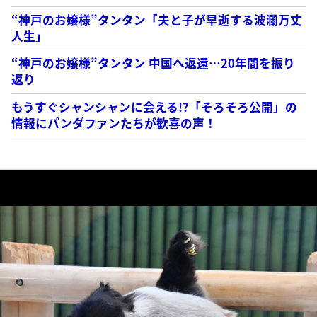
“神戸のお嬢様”タンタン「夫と子が早逝する波瀾万丈
人生」
“神戸のお嬢様”タンタン 中国へ返還…20年間を振り
返り
もうすぐシャンシャンに会える!?「そろそろ公開」の
情報にパンダファンたちが歓喜の声！