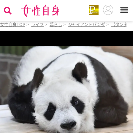
女性自身TOP
>
ライフ
>
暮らし
>
ジャイアントパンダ
>
【タンタン