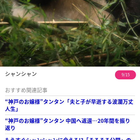
シャンシャン
9/15
おすすめ関連記事
“神戸のお嬢様”タンタン「夫と子が早逝する波瀾万丈
人生」
“神戸のお嬢様”タンタン 中国へ返還…20年間を振り
返り
もうすぐシャンシャンに会える!?「そろそろ公開」の