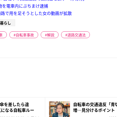
排泄物を電車内にぶちまけ逮捕
通路で用を足そうとした女の動画が拡散
暮らし
車
自転車事故
解説
道路交通法
傘を差したら違
自転車の交通違反「青
気になる自転車ルー
増…見分けるポイント
博子が...