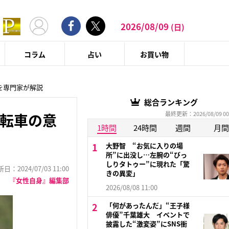
2026/08/09
(日)
コラム
占い
お買い物
を専門家が解説
総合ランキング
最終更新：2026/08/09 00
自転車の意
1時間
24時間
週間
月間
大野智 “お気に入りの場
所”に出没し…左腕の“びっ
しりタトゥー”に現れた「驚
：2024/07/03 11:00
きの異変」
『女性自身』編集部
2026/08/08 11:00
「何があったんだ」“王子様
俳優”千葉雄大 イベントで
披露した“激変姿”にSNS衝