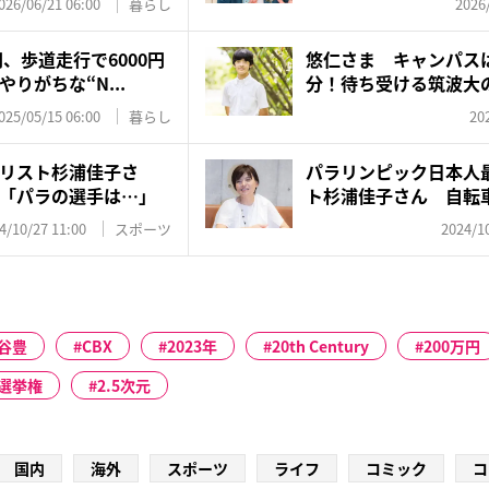
026/06/21 06:00
暮らし
2026
円、歩道走行で6000円
悠仁さま キャンパスは
りがちな“N...
分！待ち受ける筑波大
動...
025/05/15 06:00
暮らし
20
リスト杉浦佳子さ
パラリンピック日本人
「パラの選手は…」
ト杉浦佳子さん 自転
障害...
4/10/27 11:00
スポーツ
2024/10
谷豊
CBX
2023年
20th Century
200万円
歳選挙権
2.5次元
国内
海外
スポーツ
ライフ
コミック
コ