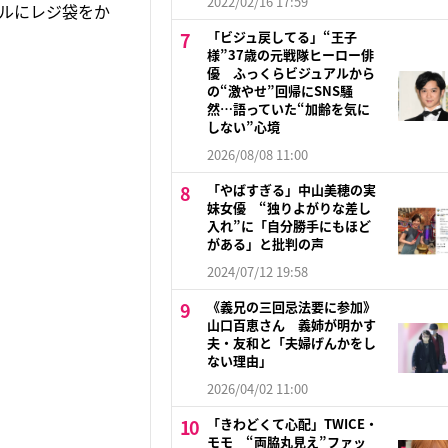
2022/02/16 17:59
ルにレジ袋をか
「ビジュ戻してる」“王子
様”37歳の元戦隊ヒーロー俳
優 ふっくらビジュアルから
の“激やせ”回帰にSNS騒
然…語っていた“加齢を気に
しない”心境
2026/08/08 11:00
「やばすぎる」中山美穂の実
妹女優 “独りよがりな差し
入れ”に「自分勝手にもほど
がある」と批判の声
2024/07/12 19:58
《義兄の三回忌法要に参加》
山口百恵さん 義姉が明かす
夫・友和と「夫婦げんかをし
ない理由」
2026/04/02 11:00
「きわどくて心配」TWICE・
モモ “両脇丸見え”ファッ