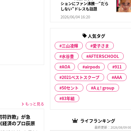
ションにファン沸騰…“だら
しない”ドレスも話題
2026/06/04 16:20
人気タグ
三山凌輝
愛子さま
水谷豊
AFTERSCHOOL
AOA
airpods
911
2021ベストスクープ
AAA
50セント
Aぇ! group
83年組
もっと見る
切符詐欺」が急
ライフランキング
《経済のプロ荻原
最終更新：2026/08/09 00