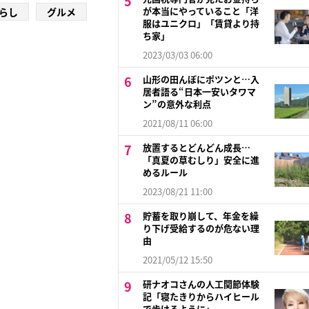
が本当にやっていること「洋
らし
グルメ
服はユニクロ」「賃貸より持
ち家」
2023/03/03 06:00
山形の田んぼにポツンと…入
居者語る“日本一安いタワマ
ン”の意外な利点
2021/08/11 06:00
放置するとどんどん成長…
「真夏の草むしり」安全に進
めるルール
2023/08/21 11:00
貯蓄を取り崩して、年金を繰
り下げ受給するのが危ない理
由
2021/05/12 15:50
研ナオコさんの人工関節体験
記「寝たきりからハイヒール
で歩けるように」