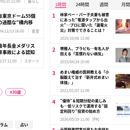
/05/15 11:00
暮らし
1時間
24時間
週間
月間
林家ペー・パー子夫妻も被害
東京ドーム55個
にあった“電源タップから出
の過酷な“構内移
火”…プロに聞いた「漏電火
災」対策でできることは？
24/12/13 16:00
皇室
2025/10/06 11:00
最年長金メダリス
堺雅人、ブラピも…有名人が
車事故による認知
抱える「耳慣れない病気」
/27 11:00
スポーツ
2015/04/24 10:00
めまい権威の医師教える「小
脳鍛えて治す『新井式めまい
体操』」
2021/01/07 11:00
30歳
“優待”＆短期分配の楽しみ
も…低リスクで運用する“固
定利回り”投資の始め方
2026/05/19 11:00
[PR]
ラム
占い
元国税専門官が見たお金持ち