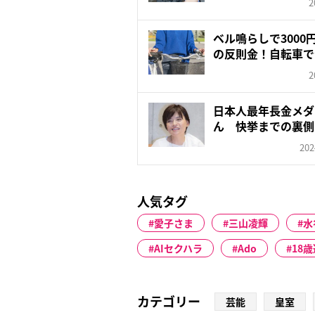
2
ベル鳴らしで3000
の反則金！自転車でや
2
日本人最年長金メダ
ん 快挙までの裏側
心ない...
202
人気タグ
愛子さま
三山凌輝
水
AIセクハラ
Ado
18
カテゴリー
芸能
皇室