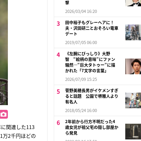
撃
2026/03/04 16:20
田中裕子もグレーヘアに！
夫・沢田研二とおそろい電車
デート
2019/07/05 06:00
《左腕にびっしり》大野
智 “絵柄の意味”にファン
騒然…“巨大タトゥー”に描
かれた「7文字の言葉」
2026/07/09 15:25
菅野美穂長男がイケメンすぎ
ると話題 公園で堺雅人より
有名人
2018/05/24 16:00
2年前から行方不明だった4
に関連した113
歳女児が祖父宅の隠し部屋か
ら発見
1万2千円ほどの