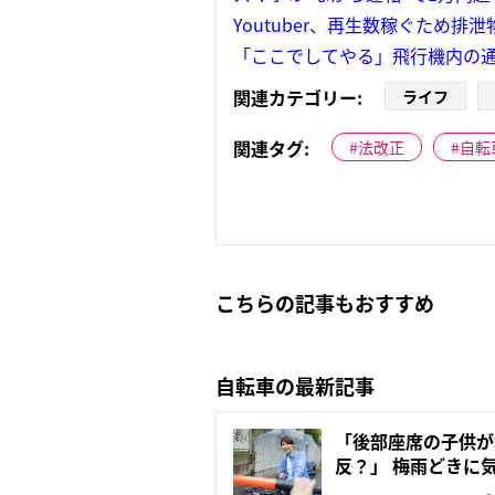
Youtuber、再生数稼ぐため
「ここでしてやる」飛行機内の
関連カテゴリー:
ライフ
関連タグ:
法改正
自転
こちらの記事もおすすめ
自転車の最新記事
「後部座席の子供が
反？」 梅雨どきに
ル、警察...