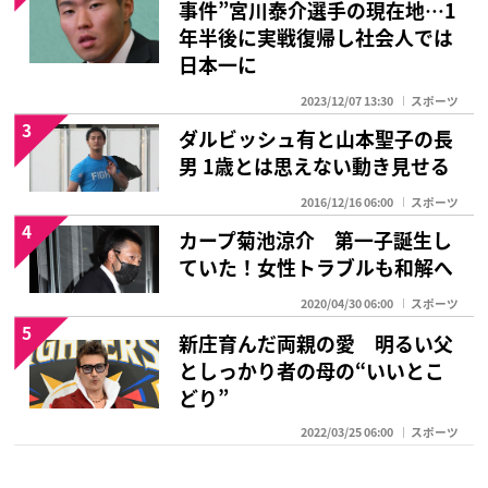
事件”宮川泰介選手の現在地…1
年半後に実戦復帰し社会人では
日本一に
2023/12/07 13:30
スポーツ
3
ダルビッシュ有と山本聖子の長
男 1歳とは思えない動き見せる
2016/12/16 06:00
スポーツ
4
カープ菊池涼介 第一子誕生し
ていた！女性トラブルも和解へ
2020/04/30 06:00
スポーツ
5
新庄育んだ両親の愛 明るい父
としっかり者の母の“いいとこ
どり”
2022/03/25 06:00
スポーツ