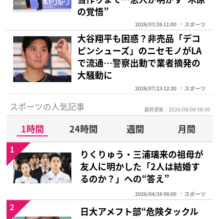
の覚悟”
2026/07/26 11:00
スポーツ
大谷翔平も困惑？非売品「デコ
ピンシューズ」のニセモノがLA
で流通…警察出動で業者摘発の
大騒動に
2026/07/23 12:30
スポーツ
スポーツの人気記事
最終更新：2026/08/08 08:00
1時間
24時間
週間
月間
1
りくりゅう・三浦璃来の祖母が
友人に明かした「2人は結婚す
るのか？」への“答え”
2026/04/28 06:00
スポーツ
2
日大アメフト部“危険タックル