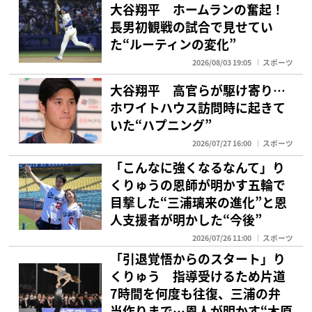
大谷翔平 ホームランの奮起！
長男初観戦の試合で見せてい
た“ルーティンの変化”
2026/08/03 19:05
スポーツ
大谷翔平 高官らが駆け寄り…
ホワイトハウス訪問時に起きて
いた“ハプニング”
2026/07/27 16:00
スポーツ
「こんなに強くなるなんて」り
くりゅうの恩師が明かす五輪で
目撃した“三浦璃来の進化”と恩
人支援者が明かした“今後”
2026/07/26 11:00
スポーツ
「引退覚悟からのスタート」り
くりゅう 指導受けるため片道
7時間を何度も往復、三浦の弁
当作りまで…恩人が明かす“木原