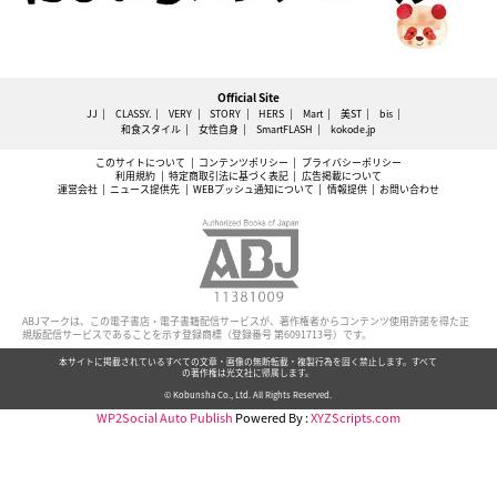
Official Site
JJ
CLASSY.
VERY
STORY
HERS
Mart
美ST
bis
和食スタイル
女性自身
SmartFLASH
kokode.jp
このサイトについて
コンテンツポリシー
プライバシーポリシー
利用規約
特定商取引法に基づく表記
広告掲載について
運営会社
ニュース提供先
WEBプッシュ通知について
情報提供
お問い合わせ
ABJマークは、この電子書店・電子書籍配信サービスが、著作権者からコンテンツ使用許諾を得た正
規版配信サービスであることを示す登録商標（登録番号 第6091713号）です。
本サイトに掲載されているすべての文章・画像の無断転載・複製行為を固く禁止します。すべて
の著作権は光文社に帰属します。
© Kobunsha Co., Ltd. All Rights Reserved.
WP2Social Auto Publish
Powered By :
XYZScripts.com