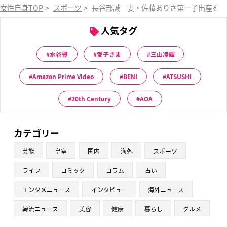
女性自身TOP
>
スポーツ
>
長谷部誠 妻・佐藤ありさ第一子出産を報
人気タグ
水谷豊
愛子さま
三山凌輝
Amazon Prime Video
BENI
ATSUSHI
20th Century
AOA
カテゴリー
芸能
皇室
国内
海外
スポーツ
ライフ
コミック
コラム
占い
エンタメニュース
インタビュー
海外ニュース
韓流ニュース
美容
健康
暮らし
グルメ